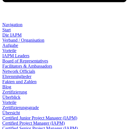
Navigation
Start
Die IAPM
Verband / Organisation
Aufgabe
Vorteile
IAPM Leaders
Board of Representatives
Facilitators & Ambassadors
Network Officials
Ehrenmitglieder
Fakten und Zahlen
Blog
Zertifizierung
Überblick
Vorteile
Zertifizierungsgrade
Übersicht
Certified Junior Project Manager (IAPM)
Certified Project Manager (IAPM)
Certified Senior Project Manager (IAPM)