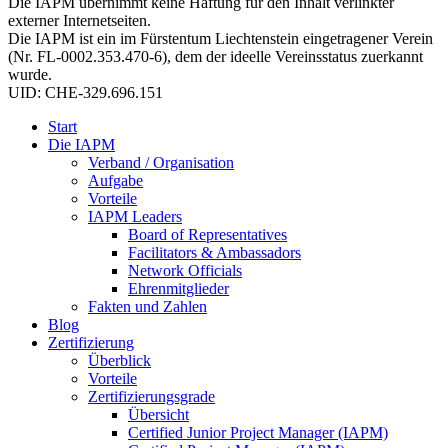
Die IAPM übernimmt keine Haftung für den Inhalt verlinkter
externer Internetseiten.
Die IAPM ist ein im Fürstentum Liechtenstein eingetragener Verein
(Nr. FL-0002.353.470-6), dem der ideelle Vereinsstatus zuerkannt
wurde.
UID: CHE-329.696.151
Start
Die IAPM
Verband / Organisation
Aufgabe
Vorteile
IAPM Leaders
Board of Representatives
Facilitators & Ambassadors
Network Officials
Ehrenmitglieder
Fakten und Zahlen
Blog
Zertifizierung
Überblick
Vorteile
Zertifizierungsgrade
Übersicht
Certified Junior Project Manager (IAPM)