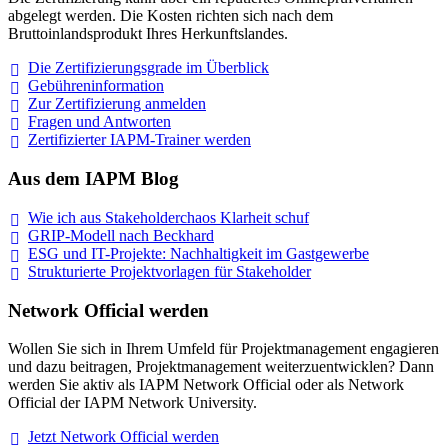
abgelegt werden. Die Kosten richten sich nach dem
Bruttoinlandsprodukt Ihres Herkunftslandes.
Die Zertifizierungsgrade im
Überblick
Gebühreninformation
Zur Zertifizierung
anmelden
Fragen und
Antworten
Zertifizierter IAPM-Trainer
werden
Aus dem IAPM Blog
Wie ich aus Stakeholderchaos Klarheit
schuf
GRIP-Modell nach
Beckhard
ESG und IT-Projekte: Nachhaltigkeit im
Gastgewerbe
Strukturierte Projektvorlagen für Stakeholder
Network Official werden
Wollen Sie sich in Ihrem Umfeld für Projektmanagement engagieren
und dazu beitragen, Projektmanagement weiterzuentwicklen? Dann
werden Sie aktiv als IAPM Network Official oder als Network
Official der IAPM Network University.
Jetzt Network Official
werden