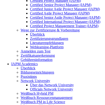
Certified Project Manager (IAPM)
Certified Senior Project Manager (IAPM)
Certified Junior Agile Project Manager (IAPM)
Certified Agile Project Manager (IAPM)
Certified Senior Agile Project Manager (IAPM)
Certified International Project Manager (IAPM)
Certified Project Management Trainer (IAPM)
Wege zur Zertifizierung & Vorbereitung
Überblick
Zertifizierungsgrundlagen
Literaturempfehlungen
Weblearning-Plattform
Anmelden zum Test
Zertifikatsanerkennung
Gebühreninformation
IAPM Academics
Überblick
Bildungseinrichtungen
Praxistipps
Network University
Über das Network University
Officials Network University
Weißbuch Hybrid PM
Weißbuch Ressourcenmanagement
Weißbuch PM in Life Science