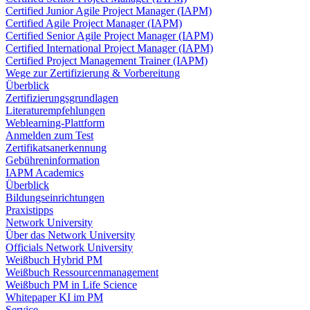
Certified Junior Agile Project Manager (IAPM)
Certified Agile Project Manager (IAPM)
Certified Senior Agile Project Manager (IAPM)
Certified International Project Manager (IAPM)
Certified Project Management Trainer (IAPM)
Wege zur Zertifizierung & Vorbereitung
Überblick
Zertifizierungsgrundlagen
Literaturempfehlungen
Weblearning-Plattform
Anmelden zum Test
Zertifikatsanerkennung
Gebühreninformation
IAPM Academics
Überblick
Bildungseinrichtungen
Praxistipps
Network University
Über das Network University
Officials Network University
Weißbuch Hybrid PM
Weißbuch Ressourcenmanagement
Weißbuch PM in Life Science
Whitepaper KI im PM
Service