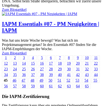
DNA. Selbst beim Straße überqueren, betrachten wir zuerst unsere
Umgebung.
Zum
Blogartikel
IAPM Essentials #07 - PM Neuigkeiten |
IAPM
Was hat uns letzte Woche bewegt? Was hat sich im
Projektmanagement getan? In den Essentials #07 finden Sie die
IAPM-Empfehlungen der Woche.
Zum
Blogartikel
1
2
3
4
5
6
7
8
9
10
11
12
13
14
15
16
17
18
19
20
21
22
23
24
25
26
27
28
29
30
31
32
33
34
35
36
37
38
39
40
41
42
43
44
45
46
47
48
49
50
51
52
53
54
55
56
57
58
59
60
61
62
63
64
65
Die IAPM-Zertifizierung
Die Zertifizierung kann über ein reputiertes Onlineprüfverfahren