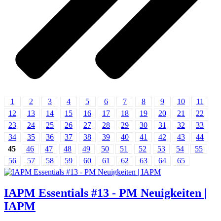
1
2
3
4
5
6
7
8
9
10
11
12
13
14
15
16
17
18
19
20
21
22
23
24
25
26
27
28
29
30
31
32
33
34
35
36
37
38
39
40
41
42
43
44
45
46
47
48
49
50
51
52
53
54
55
56
57
58
59
60
61
62
63
64
65
IAPM Essentials #13 - PM Neuigkeiten |
IAPM