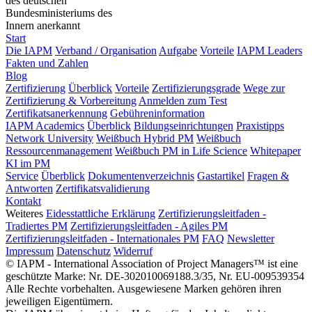
des deutschen
Bundesministeriums des
Innern anerkannt
Start
Die IAPM
Verband / Organisation
Aufgabe
Vorteile
IAPM Leaders
Fakten und Zahlen
Blog
Zertifizierung
Überblick
Vorteile
Zertifizierungsgrade
Wege zur
Zertifizierung & Vorbereitung
Anmelden zum Test
Zertifikatsanerkennung
Gebühreninformation
IAPM Academics
Überblick
Bildungseinrichtungen
Praxistipps
Network University
Weißbuch Hybrid PM
Weißbuch
Ressourcenmanagement
Weißbuch PM in Life Science
Whitepaper
KI im PM
Service
Überblick
Dokumentenverzeichnis
Gastartikel
Fragen &
Antworten
Zertifikatsvalidierung
Kontakt
Weiteres
Eidesstattliche Erklärung
Zertifizierungsleitfaden -
Tradiertes PM
Zertifizierungsleitfaden - Agiles PM
Zertifizierungsleitfaden - Internationales PM
FAQ
Newsletter
Impressum
Datenschutz
Widerruf
© IAPM - International Association of Project Managers™ ist eine
geschützte Marke: Nr. DE-302010069188.3/35, Nr. EU-009539354
Alle Rechte vorbehalten. Ausgewiesene Marken gehören ihren
jeweiligen Eigentümern.