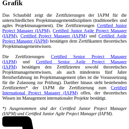
Grafik
Das Schaubild zeigt die Zertifizierungen der IAPM für die
unterschiedlichen Projektmanagementdisziplinen (traditionelles und
agiles Projektmanagement). Die Zertifizierungen
Certified Junior
Project Manager (IAPM)
,
Certified Junior Agile Project Manager
(IAPM)
,
Certified Project Manager (IAPM)
und
Certified Agile
Project Manager (IAPM)
bestätigen dem Zertifikanten theoretisches
Projektmanagementwissen.
Die Zertifizierungen
Certified Senior Project Manager
(IAPM)
und
Certified Senior Agile Project Manager
(IAPM)
bestätigen den Zertifizierten sowohl theoretisches
Projektmanagementwissen, als auch mindestens fünf Jahre
Berufserfahrung im Projektmanagement (dies ist die Voraussetzung
für die Zulassung zur Prüfung). Darüber hinaus steht bestehenden
Zertifizierten* der IAPM die Zertifizierung zum
Certified
International Project Manager (IAPM)
offen, der theoretisches
Wissen im Management internationaler Projekte bestätigt.
*) Ausgenommen sind der Certified Junior Project Manager
(IAPM) und Certified Junior Agile Project Manager (IAPM).