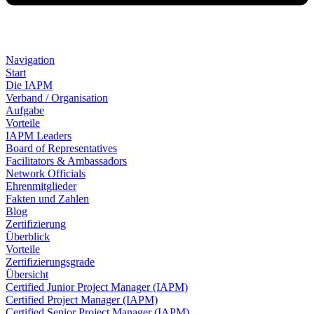
Navigation
Start
Die IAPM
Verband / Organisation
Aufgabe
Vorteile
IAPM Leaders
Board of Representatives
Facilitators & Ambassadors
Network Officials
Ehrenmitglieder
Fakten und Zahlen
Blog
Zertifizierung
Überblick
Vorteile
Zertifizierungsgrade
Übersicht
Certified Junior Project Manager (IAPM)
Certified Project Manager (IAPM)
Certified Senior Project Manager (IAPM)