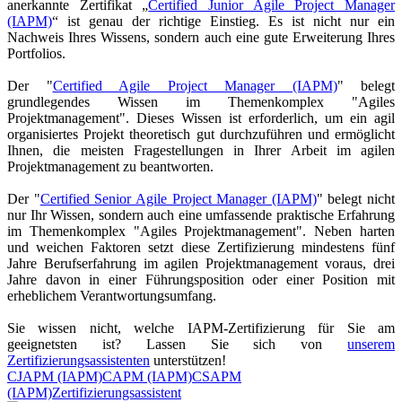
anerkannte Zertifikat „
Certified Junior Agile Project Manager
(IAPM)
“ ist genau der richtige Einstieg. Es ist nicht nur ein
Nachweis Ihres Wissens, sondern auch eine gute Erweiterung Ihres
Portfolios.
Der "
Certified Agile Project Manager (IAPM)
" belegt
grundlegendes Wissen im Themenkomplex "Agiles
Projektmanagement". Dieses Wissen ist erforderlich, um ein agil
organisiertes Projekt theoretisch gut durchzuführen und ermöglicht
Ihnen, die meisten Fragestellungen in Ihrer Arbeit im agilen
Projektmanagement zu beantworten.
Der "
Certified Senior Agile Project Manager (IAPM)
" belegt nicht
nur Ihr Wissen, sondern auch eine umfassende praktische Erfahrung
im Themenkomplex "Agiles Projektmanagement". Neben harten
und weichen Faktoren setzt diese Zertifizierung mindestens fünf
Jahre Berufserfahrung im agilen Projektmanagement voraus, drei
Jahre davon in einer Führungsposition oder einer Position mit
erheblichem Verantwortungsumfang.
Sie wissen nicht, welche IAPM-Zertifizierung für Sie am
geeignetsten ist? Lassen Sie sich von
unserem
Zertifizierungsassistenten
unterstützen!
CJAPM
(IAPM)
CAPM
(IAPM)
CSAPM
(IAPM)
Zertifizierungsassistent