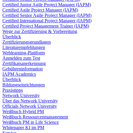
Certified Junior Agile Project Manager (IAPM)
Certified Agile Project Manager (IAPM)
Certified Senior Agile Project Manager (IAPM)
Certified International Project Manager (IAPM)
Certified Project Management Trainer (IAPM)
Wege zur Zertifizierung & Vorbereitung
Überblick
Zertifizierungsgrundlagen
Literaturempfehlungen
Weblearning-Plattform
Anmelden zum Test
Zertifikatsanerkennung
Gebühreninformation
IAPM Academics
Überblick
Bildungseinrichtungen
Praxistipps
Network University
Über das Network University
Officials Network University
Weißbuch Hybrid PM
Weißbuch Ressourcenmanagement
Weißbuch PM in Life Science
Whitepaper KI im PM
Service