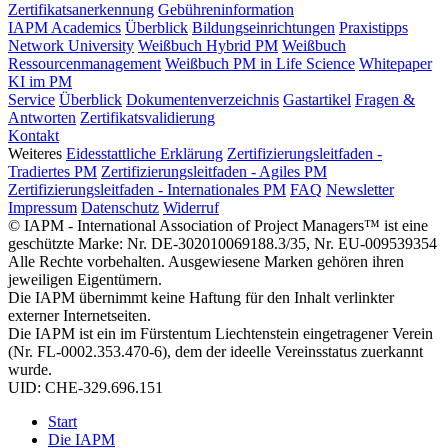
Zertifikatsanerkennung
Gebühreninformation
IAPM Academics
Überblick
Bildungseinrichtungen
Praxistipps
Network University
Weißbuch Hybrid PM
Weißbuch
Ressourcenmanagement
Weißbuch PM in Life Science
Whitepaper
KI im PM
Service
Überblick
Dokumentenverzeichnis
Gastartikel
Fragen &
Antworten
Zertifikatsvalidierung
Kontakt
Weiteres
Eidesstattliche Erklärung
Zertifizierungsleitfaden -
Tradiertes PM
Zertifizierungsleitfaden - Agiles PM
Zertifizierungsleitfaden - Internationales PM
FAQ
Newsletter
Impressum
Datenschutz
Widerruf
© IAPM - International Association of Project Managers™ ist eine
geschützte Marke: Nr. DE-302010069188.3/35, Nr. EU-009539354
Alle Rechte vorbehalten. Ausgewiesene Marken gehören ihren
jeweiligen Eigentümern.
Die IAPM übernimmt keine Haftung für den Inhalt verlinkter
externer Internetseiten.
Die IAPM ist ein im Fürstentum Liechtenstein eingetragener Verein
(Nr. FL-0002.353.470-6), dem der ideelle Vereinsstatus zuerkannt
wurde.
UID: CHE-329.696.151
Start
Die IAPM