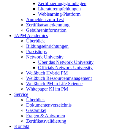
Zertifizierungsgrundlagen
Literaturempfehlungen
Weblearning-Plattform
Anmelden zum Test
Zertifikatsanerkennung
Gebühreninformation
IAPM Academics
Überblick
Bildungseinrichtungen
Praxistipps
Network University
Über das Network University
Officials Network University
Weißbuch Hybrid PM
Weißbuch Ressourcenmanagement
Weißbuch PM in Life Science
Whitepaper KI im PM
Service
Überblick
Dokumentenverzeichnis
Gastartikel
Fragen & Antworten
Zertifikatsvalidierung
Kontakt