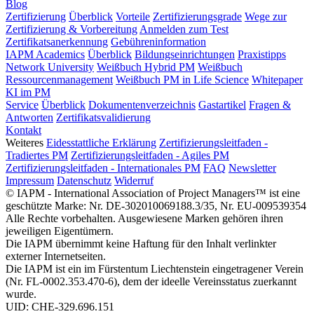
Blog
Zertifizierung
Überblick
Vorteile
Zertifizierungsgrade
Wege zur
Zertifizierung & Vorbereitung
Anmelden zum Test
Zertifikatsanerkennung
Gebühreninformation
IAPM Academics
Überblick
Bildungseinrichtungen
Praxistipps
Network University
Weißbuch Hybrid PM
Weißbuch
Ressourcenmanagement
Weißbuch PM in Life Science
Whitepaper
KI im PM
Service
Überblick
Dokumentenverzeichnis
Gastartikel
Fragen &
Antworten
Zertifikatsvalidierung
Kontakt
Weiteres
Eidesstattliche Erklärung
Zertifizierungsleitfaden -
Tradiertes PM
Zertifizierungsleitfaden - Agiles PM
Zertifizierungsleitfaden - Internationales PM
FAQ
Newsletter
Impressum
Datenschutz
Widerruf
© IAPM - International Association of Project Managers™ ist eine
geschützte Marke: Nr. DE-302010069188.3/35, Nr. EU-009539354
Alle Rechte vorbehalten. Ausgewiesene Marken gehören ihren
jeweiligen Eigentümern.
Die IAPM übernimmt keine Haftung für den Inhalt verlinkter
externer Internetseiten.
Die IAPM ist ein im Fürstentum Liechtenstein eingetragener Verein
(Nr. FL-0002.353.470-6), dem der ideelle Vereinsstatus zuerkannt
wurde.
UID: CHE-329.696.151