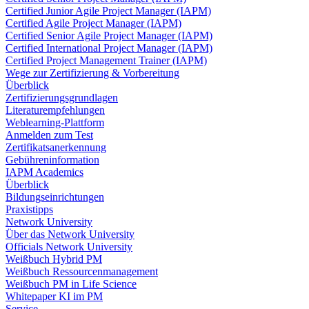
Certified Junior Agile Project Manager (IAPM)
Certified Agile Project Manager (IAPM)
Certified Senior Agile Project Manager (IAPM)
Certified International Project Manager (IAPM)
Certified Project Management Trainer (IAPM)
Wege zur Zertifizierung & Vorbereitung
Überblick
Zertifizierungsgrundlagen
Literaturempfehlungen
Weblearning-Plattform
Anmelden zum Test
Zertifikatsanerkennung
Gebühreninformation
IAPM Academics
Überblick
Bildungseinrichtungen
Praxistipps
Network University
Über das Network University
Officials Network University
Weißbuch Hybrid PM
Weißbuch Ressourcenmanagement
Weißbuch PM in Life Science
Whitepaper KI im PM
Service