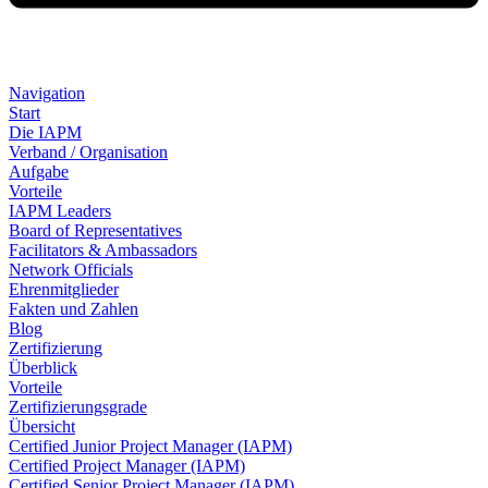
Navigation
Start
Die IAPM
Verband / Organisation
Aufgabe
Vorteile
IAPM Leaders
Board of Representatives
Facilitators & Ambassadors
Network Officials
Ehrenmitglieder
Fakten und Zahlen
Blog
Zertifizierung
Überblick
Vorteile
Zertifizierungsgrade
Übersicht
Certified Junior Project Manager (IAPM)
Certified Project Manager (IAPM)
Certified Senior Project Manager (IAPM)