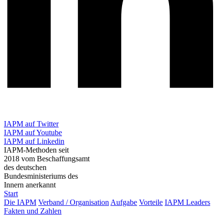
IAPM auf Twitter
IAPM auf Youtube
IAPM auf Linkedin
IAPM-Methoden seit
2018 vom Beschaffungsamt
des deutschen
Bundesministeriums des
Innern anerkannt
Start
Die IAPM
Verband / Organisation
Aufgabe
Vorteile
IAPM Leaders
Fakten und Zahlen