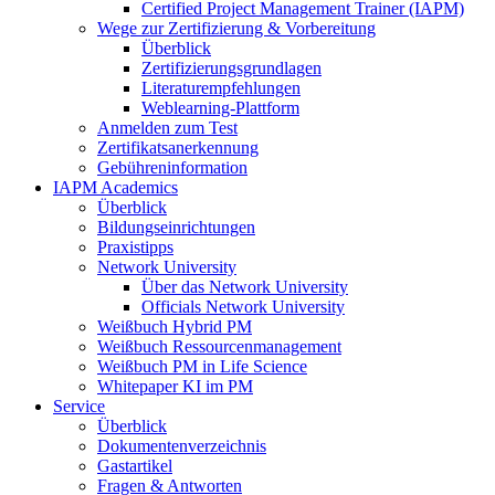
Certified Project Management Trainer (IAPM)
Wege zur Zertifizierung & Vorbereitung
Überblick
Zertifizierungsgrundlagen
Literaturempfehlungen
Weblearning-Plattform
Anmelden zum Test
Zertifikatsanerkennung
Gebühreninformation
IAPM Academics
Überblick
Bildungseinrichtungen
Praxistipps
Network University
Über das Network University
Officials Network University
Weißbuch Hybrid PM
Weißbuch Ressourcenmanagement
Weißbuch PM in Life Science
Whitepaper KI im PM
Service
Überblick
Dokumentenverzeichnis
Gastartikel
Fragen & Antworten