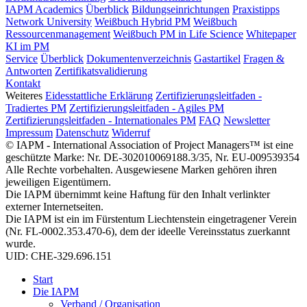
IAPM Academics
Überblick
Bildungseinrichtungen
Praxistipps
Network University
Weißbuch Hybrid PM
Weißbuch
Ressourcenmanagement
Weißbuch PM in Life Science
Whitepaper
KI im PM
Service
Überblick
Dokumentenverzeichnis
Gastartikel
Fragen &
Antworten
Zertifikatsvalidierung
Kontakt
Weiteres
Eidesstattliche Erklärung
Zertifizierungsleitfaden -
Tradiertes PM
Zertifizierungsleitfaden - Agiles PM
Zertifizierungsleitfaden - Internationales PM
FAQ
Newsletter
Impressum
Datenschutz
Widerruf
© IAPM - International Association of Project Managers™ ist eine
geschützte Marke: Nr. DE-302010069188.3/35, Nr. EU-009539354
Alle Rechte vorbehalten. Ausgewiesene Marken gehören ihren
jeweiligen Eigentümern.
Die IAPM übernimmt keine Haftung für den Inhalt verlinkter
externer Internetseiten.
Die IAPM ist ein im Fürstentum Liechtenstein eingetragener Verein
(Nr. FL-0002.353.470-6), dem der ideelle Vereinsstatus zuerkannt
wurde.
UID: CHE-329.696.151
Start
Die IAPM
Verband / Organisation