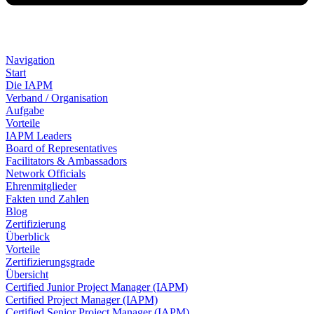
Navigation
Start
Die IAPM
Verband / Organisation
Aufgabe
Vorteile
IAPM Leaders
Board of Representatives
Facilitators & Ambassadors
Network Officials
Ehrenmitglieder
Fakten und Zahlen
Blog
Zertifizierung
Überblick
Vorteile
Zertifizierungsgrade
Übersicht
Certified Junior Project Manager (IAPM)
Certified Project Manager (IAPM)
Certified Senior Project Manager (IAPM)