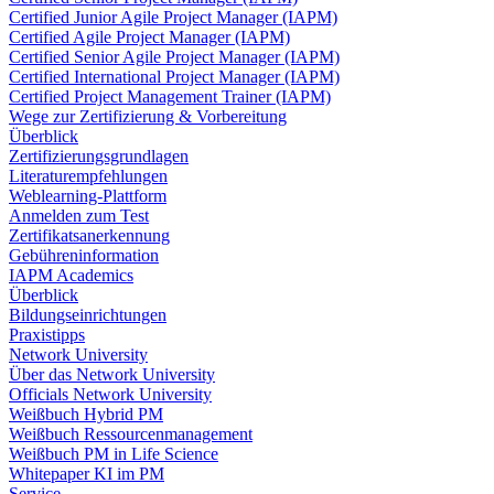
Certified Junior Agile Project Manager (IAPM)
Certified Agile Project Manager (IAPM)
Certified Senior Agile Project Manager (IAPM)
Certified International Project Manager (IAPM)
Certified Project Management Trainer (IAPM)
Wege zur Zertifizierung & Vorbereitung
Überblick
Zertifizierungsgrundlagen
Literaturempfehlungen
Weblearning-Plattform
Anmelden zum Test
Zertifikatsanerkennung
Gebühreninformation
IAPM Academics
Überblick
Bildungseinrichtungen
Praxistipps
Network University
Über das Network University
Officials Network University
Weißbuch Hybrid PM
Weißbuch Ressourcenmanagement
Weißbuch PM in Life Science
Whitepaper KI im PM
Service