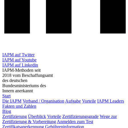
IAPM auf Twitter
IAPM auf Youtube
IAPM auf Linkedin
IAPM-Methoden seit
2018 vom Beschaffungsamt
des deutschen
Bundesministeriums des
Innern anerkannt
Start
Die IAPM
Verband / Organisation
Aufgabe
Vorteile
IAPM Leaders
Fakten und Zahlen
Blog
Zertifizierung
Überblick
Vorteile
Zertifizierungsgrade
Wege zur
Zertifizierung & Vorbereitung
Anmelden zum Test
Zertifikatsanerkennung
Gebühreninformation