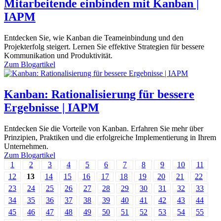
Mitarbeitende einbinden mit Kanban |
IAPM
Entdecken Sie, wie Kanban die Teameinbindung und den
Projekterfolg steigert. Lernen Sie effektive Strategien für bessere
Kommunikation und Produktivität.
Zum
Blogartikel
Kanban: Rationalisierung für bessere
Ergebnisse | IAPM
Entdecken Sie die Vorteile von Kanban. Erfahren Sie mehr über
Prinzipien, Praktiken und die erfolgreiche Implementierung in Ihrem
Unternehmen.
Zum
Blogartikel
1
2
3
4
5
6
7
8
9
10
11
12
13
14
15
16
17
18
19
20
21
22
23
24
25
26
27
28
29
30
31
32
33
34
35
36
37
38
39
40
41
42
43
44
45
46
47
48
49
50
51
52
53
54
55