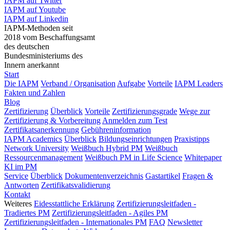
IAPM auf Twitter
IAPM auf Youtube
IAPM auf Linkedin
IAPM-Methoden seit
2018 vom Beschaffungsamt
des deutschen
Bundesministeriums des
Innern anerkannt
Start
Die IAPM
Verband / Organisation
Aufgabe
Vorteile
IAPM Leaders
Fakten und Zahlen
Blog
Zertifizierung
Überblick
Vorteile
Zertifizierungsgrade
Wege zur
Zertifizierung & Vorbereitung
Anmelden zum Test
Zertifikatsanerkennung
Gebühreninformation
IAPM Academics
Überblick
Bildungseinrichtungen
Praxistipps
Network University
Weißbuch Hybrid PM
Weißbuch
Ressourcenmanagement
Weißbuch PM in Life Science
Whitepaper
KI im PM
Service
Überblick
Dokumentenverzeichnis
Gastartikel
Fragen &
Antworten
Zertifikatsvalidierung
Kontakt
Weiteres
Eidesstattliche Erklärung
Zertifizierungsleitfaden -
Tradiertes PM
Zertifizierungsleitfaden - Agiles PM
Zertifizierungsleitfaden - Internationales PM
FAQ
Newsletter