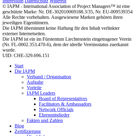
Impressum
Datenschutz
Widerruf
© IAPM - International Association of Project Managers™ ist eine
geschützte Marke: Nr. DE-302010069188.3/35, Nr. EU-009539354
Alle Rechte vorbehalten. Ausgewiesene Marken gehören ihren
jeweiligen Eigentümern.
Die IAPM übernimmt keine Haftung für den Inhalt verlinkter
externer Internetseiten.
Die IAPM ist ein im Fürstentum Liechtenstein eingetragener Verein
(Nr. FL-0002.353.470-6), dem der ideelle Vereinsstatus zuerkannt
wurde.
UID: CHE-329.696.151
Start
Die IAPM
Verband / Organisation
Aufgabe
Vorteile
IAPM Leaders
Board of Representatives
Facilitators & Ambassadors
Network Officials
Ehrenmitglieder
Fakten und Zahlen
Blog
Zertifizierung