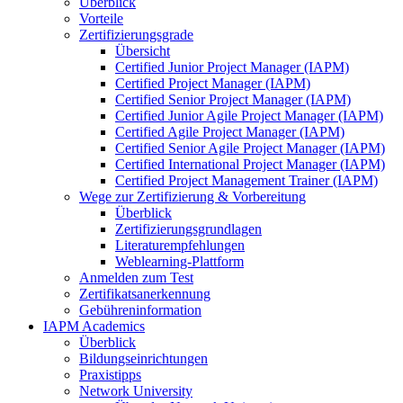
Überblick
Vorteile
Zertifizierungsgrade
Übersicht
Certified Junior Project Manager (IAPM)
Certified Project Manager (IAPM)
Certified Senior Project Manager (IAPM)
Certified Junior Agile Project Manager (IAPM)
Certified Agile Project Manager (IAPM)
Certified Senior Agile Project Manager (IAPM)
Certified International Project Manager (IAPM)
Certified Project Management Trainer (IAPM)
Wege zur Zertifizierung & Vorbereitung
Überblick
Zertifizierungsgrundlagen
Literaturempfehlungen
Weblearning-Plattform
Anmelden zum Test
Zertifikatsanerkennung
Gebühreninformation
IAPM Academics
Überblick
Bildungseinrichtungen
Praxistipps
Network University