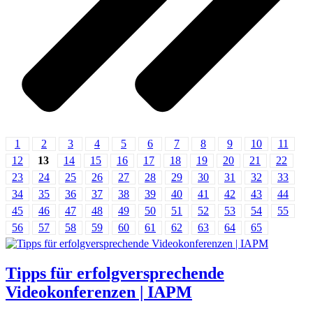
1
2
3
4
5
6
7
8
9
10
11
12
13
14
15
16
17
18
19
20
21
22
23
24
25
26
27
28
29
30
31
32
33
34
35
36
37
38
39
40
41
42
43
44
45
46
47
48
49
50
51
52
53
54
55
56
57
58
59
60
61
62
63
64
65
Tipps für erfolgversprechende
Videokonferenzen | IAPM