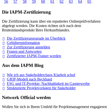
56
57
58
59
60
61
62
63
64
65
Die IAPM-Zertifizierung
Die Zertifizierung kann über ein reputiertes Onlineprüfverfahren
abgelegt werden. Die Kosten richten sich nach dem
Bruttoinlandsprodukt Ihres Herkunftslandes.
Die Zertifizierungsgrade im
Überblick
Gebühreninformation
Zur Zertifizierung
anmelden
Fragen und
Antworten
Zertifizierter IAPM-Trainer
werden
Aus dem IAPM Blog
Wie ich aus Stakeholderchaos Klarheit
schuf
GRIP-Modell nach
Beckhard
ESG und IT-Projekte: Nachhaltigkeit im
Gastgewerbe
Strukturierte Projektvorlagen für Stakeholder
Network Official werden
Wollen Sie sich in Ihrem Umfeld für Projektmanagement engagieren