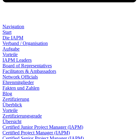
Navigation
Start
Die IAPM
Verband / Organisation
Aufgabe
Vorteile
IAPM Leaders
Board of Representatives
Facilitators & Ambassadors
Network Officials
Ehrenmitglieder
Fakten und Zahlen
Blog
Zertifizierung
Überblick
Vorteile
Zertifizierungsgrade
Übersicht
Certified Junior Project Manager (IAPM)
Certified Project Manager (IAPM)
Certified Senior Project Manager (IAPM)