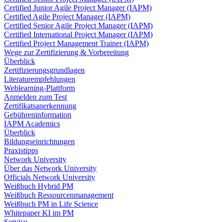
Certified Junior Agile Project Manager (IAPM)
Certified Agile Project Manager (IAPM)
Certified Senior Agile Project Manager (IAPM)
Certified International Project Manager (IAPM)
Certified Project Management Trainer (IAPM)
Wege zur Zertifizierung & Vorbereitung
Überblick
Zertifizierungsgrundlagen
Literaturempfehlungen
Weblearning-Plattform
Anmelden zum Test
Zertifikatsanerkennung
Gebühreninformation
IAPM Academics
Überblick
Bildungseinrichtungen
Praxistipps
Network University
Über das Network University
Officials Network University
Weißbuch Hybrid PM
Weißbuch Ressourcenmanagement
Weißbuch PM in Life Science
Whitepaper KI im PM
Service