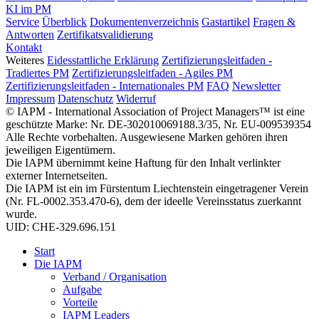
KI im PM
Service
Überblick
Dokumentenverzeichnis
Gastartikel
Fragen &
Antworten
Zertifikatsvalidierung
Kontakt
Weiteres
Eidesstattliche Erklärung
Zertifizierungsleitfaden -
Tradiertes PM
Zertifizierungsleitfaden - Agiles PM
Zertifizierungsleitfaden - Internationales PM
FAQ
Newsletter
Impressum
Datenschutz
Widerruf
© IAPM - International Association of Project Managers™ ist eine
geschützte Marke: Nr. DE-302010069188.3/35, Nr. EU-009539354
Alle Rechte vorbehalten. Ausgewiesene Marken gehören ihren
jeweiligen Eigentümern.
Die IAPM übernimmt keine Haftung für den Inhalt verlinkter
externer Internetseiten.
Die IAPM ist ein im Fürstentum Liechtenstein eingetragener Verein
(Nr. FL-0002.353.470-6), dem der ideelle Vereinsstatus zuerkannt
wurde.
UID: CHE-329.696.151
Start
Die IAPM
Verband / Organisation
Aufgabe
Vorteile
IAPM Leaders