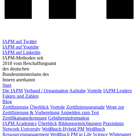
IAPM auf Twitter
IAPM auf Youtube
IAPM auf Linkedin
IAPM-Methoden seit
2018 vom Beschaffungsamt
des deutschen
Bundesministeriums des
Innern anerkannt
Start
Die IAPM
Verband / Organisation
Aufgabe
Vorteile
IAPM Leaders
Fakten und Zahlen
Blog
Zertifizierung
Überblick
Vorteile
Zertifizierungsgrade
Wege zur
Zertifizierung & Vorbereitung
Anmelden zum Test
Zertifikatsanerkennung
Gebühreninformation
IAPM Academics
Überblick
Bildungseinrichtungen
Praxistipps
Network University
Weißbuch Hybrid PM
Weißbuch
Ressourcenmanagement
Weißbuch PM in Life Science
Whitepaper