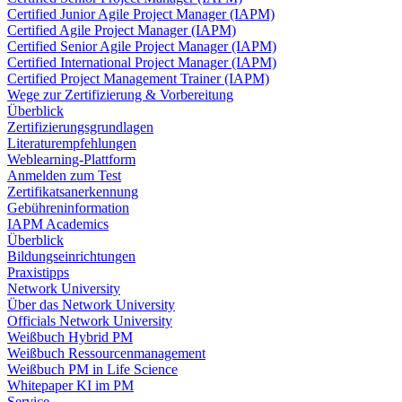
Certified Junior Agile Project Manager (IAPM)
Certified Agile Project Manager (IAPM)
Certified Senior Agile Project Manager (IAPM)
Certified International Project Manager (IAPM)
Certified Project Management Trainer (IAPM)
Wege zur Zertifizierung & Vorbereitung
Überblick
Zertifizierungsgrundlagen
Literaturempfehlungen
Weblearning-Plattform
Anmelden zum Test
Zertifikatsanerkennung
Gebühreninformation
IAPM Academics
Überblick
Bildungseinrichtungen
Praxistipps
Network University
Über das Network University
Officials Network University
Weißbuch Hybrid PM
Weißbuch Ressourcenmanagement
Weißbuch PM in Life Science
Whitepaper KI im PM
Service