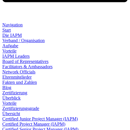
Navigation
Start
Die IAPM
Verband / Organisation
Aufgabe
Vorteile
IAPM Leaders
Board of Representatives
Facilitators & Ambassadors
Network Officials
Ehrenmitglieder
Fakten und Zahlen
Blog
Zertifizierung
Überblick
Vorteile
Zertifizierungsgrade
Übersicht
Certified Junior Project Manager (IAPM)
Certified Project Manager (IAPM)
Certified Senior Project Manager (IAPM)