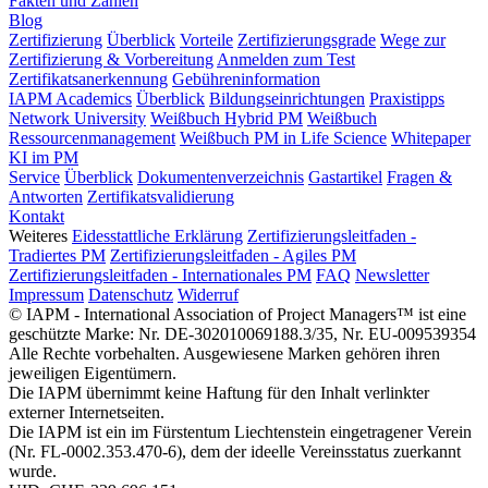
Fakten und Zahlen
Blog
Zertifizierung
Überblick
Vorteile
Zertifizierungsgrade
Wege zur
Zertifizierung & Vorbereitung
Anmelden zum Test
Zertifikatsanerkennung
Gebühreninformation
IAPM Academics
Überblick
Bildungseinrichtungen
Praxistipps
Network University
Weißbuch Hybrid PM
Weißbuch
Ressourcenmanagement
Weißbuch PM in Life Science
Whitepaper
KI im PM
Service
Überblick
Dokumentenverzeichnis
Gastartikel
Fragen &
Antworten
Zertifikatsvalidierung
Kontakt
Weiteres
Eidesstattliche Erklärung
Zertifizierungsleitfaden -
Tradiertes PM
Zertifizierungsleitfaden - Agiles PM
Zertifizierungsleitfaden - Internationales PM
FAQ
Newsletter
Impressum
Datenschutz
Widerruf
© IAPM - International Association of Project Managers™ ist eine
geschützte Marke: Nr. DE-302010069188.3/35, Nr. EU-009539354
Alle Rechte vorbehalten. Ausgewiesene Marken gehören ihren
jeweiligen Eigentümern.
Die IAPM übernimmt keine Haftung für den Inhalt verlinkter
externer Internetseiten.
Die IAPM ist ein im Fürstentum Liechtenstein eingetragener Verein
(Nr. FL-0002.353.470-6), dem der ideelle Vereinsstatus zuerkannt
wurde.