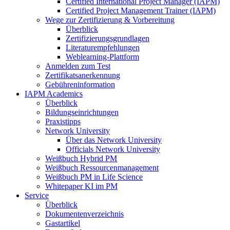
Certified International Project Manager (IAPM)
Certified Project Management Trainer (IAPM)
Wege zur Zertifizierung & Vorbereitung
Überblick
Zertifizierungsgrundlagen
Literaturempfehlungen
Weblearning-Plattform
Anmelden zum Test
Zertifikatsanerkennung
Gebühreninformation
IAPM Academics
Überblick
Bildungseinrichtungen
Praxistipps
Network University
Über das Network University
Officials Network University
Weißbuch Hybrid PM
Weißbuch Ressourcenmanagement
Weißbuch PM in Life Science
Whitepaper KI im PM
Service
Überblick
Dokumentenverzeichnis
Gastartikel