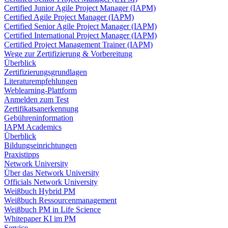
Certified Junior Agile Project Manager (IAPM)
Certified Agile Project Manager (IAPM)
Certified Senior Agile Project Manager (IAPM)
Certified International Project Manager (IAPM)
Certified Project Management Trainer (IAPM)
Wege zur Zertifizierung & Vorbereitung
Überblick
Zertifizierungsgrundlagen
Literaturempfehlungen
Weblearning-Plattform
Anmelden zum Test
Zertifikatsanerkennung
Gebühreninformation
IAPM Academics
Überblick
Bildungseinrichtungen
Praxistipps
Network University
Über das Network University
Officials Network University
Weißbuch Hybrid PM
Weißbuch Ressourcenmanagement
Weißbuch PM in Life Science
Whitepaper KI im PM
Service