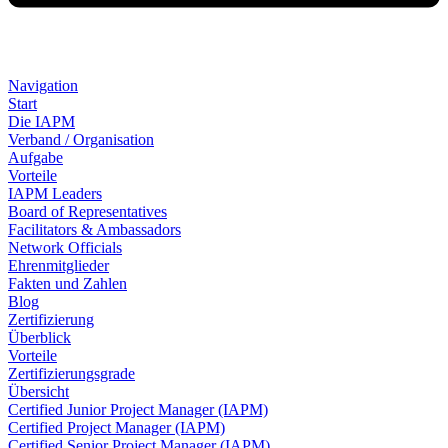
Navigation
Start
Die IAPM
Verband / Organisation
Aufgabe
Vorteile
IAPM Leaders
Board of Representatives
Facilitators & Ambassadors
Network Officials
Ehrenmitglieder
Fakten und Zahlen
Blog
Zertifizierung
Überblick
Vorteile
Zertifizierungsgrade
Übersicht
Certified Junior Project Manager (IAPM)
Certified Project Manager (IAPM)
Certified Senior Project Manager (IAPM)