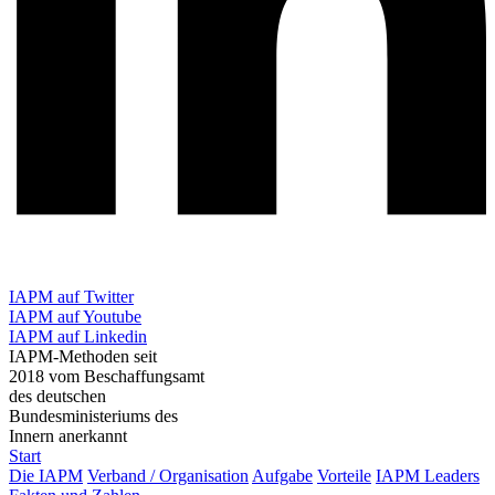
IAPM auf Twitter
IAPM auf Youtube
IAPM auf Linkedin
IAPM-Methoden seit
2018 vom Beschaffungsamt
des deutschen
Bundesministeriums des
Innern anerkannt
Start
Die IAPM
Verband / Organisation
Aufgabe
Vorteile
IAPM Leaders