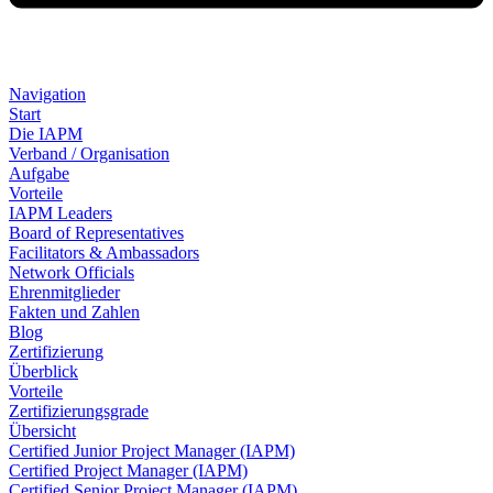
Navigation
Start
Die IAPM
Verband / Organisation
Aufgabe
Vorteile
IAPM Leaders
Board of Representatives
Facilitators & Ambassadors
Network Officials
Ehrenmitglieder
Fakten und Zahlen
Blog
Zertifizierung
Überblick
Vorteile
Zertifizierungsgrade
Übersicht
Certified Junior Project Manager (IAPM)
Certified Project Manager (IAPM)
Certified Senior Project Manager (IAPM)