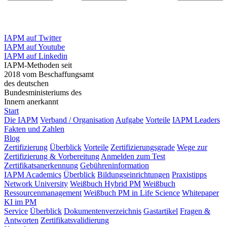
IAPM auf Twitter
IAPM auf Youtube
IAPM auf Linkedin
IAPM-Methoden seit
2018 vom Beschaffungsamt
des deutschen
Bundesministeriums des
Innern anerkannt
Start
Die IAPM
Verband / Organisation
Aufgabe
Vorteile
IAPM Leaders
Fakten und Zahlen
Blog
Zertifizierung
Überblick
Vorteile
Zertifizierungsgrade
Wege zur
Zertifizierung & Vorbereitung
Anmelden zum Test
Zertifikatsanerkennung
Gebühreninformation
IAPM Academics
Überblick
Bildungseinrichtungen
Praxistipps
Network University
Weißbuch Hybrid PM
Weißbuch
Ressourcenmanagement
Weißbuch PM in Life Science
Whitepaper
KI im PM
Service
Überblick
Dokumentenverzeichnis
Gastartikel
Fragen &
Antworten
Zertifikatsvalidierung