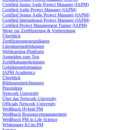
Certified Junior Agile Project Manager (IAPM)
Certified Agile Project Manager (IAPM)
Certified Senior Agile Project Manager (IAPM)
Certified International Project Manager (IAPM)
Certified Project Management Trainer (IAPM)
Wege zur Zertifizierung & Vorbereitung
Überblick
Zertifizierungsgrundlagen
Literaturempfehlungen
Weblearning-Plattform
Anmelden zum Test
Zertifikatsanerkennung
Gebühreninformation
IAPM Academics
Überblick
Bildungseinrichtungen
Praxistipps
Network University
Über das Network University
Officials Network University
Weißbuch Hybrid PM
Weißbuch Ressourcenmanagement
Weißbuch PM in Life Science
Whitepaper KI im PM
Service