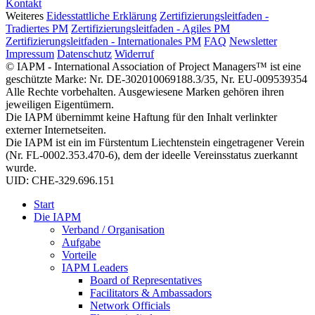
Kontakt
Weiteres
Eidesstattliche Erklärung
Zertifizierungsleitfaden -
Tradiertes PM
Zertifizierungsleitfaden - Agiles PM
Zertifizierungsleitfaden - Internationales PM
FAQ
Newsletter
Impressum
Datenschutz
Widerruf
© IAPM - International Association of Project Managers™ ist eine
geschützte Marke: Nr. DE-302010069188.3/35, Nr. EU-009539354
Alle Rechte vorbehalten. Ausgewiesene Marken gehören ihren
jeweiligen Eigentümern.
Die IAPM übernimmt keine Haftung für den Inhalt verlinkter
externer Internetseiten.
Die IAPM ist ein im Fürstentum Liechtenstein eingetragener Verein
(Nr. FL-0002.353.470-6), dem der ideelle Vereinsstatus zuerkannt
wurde.
UID: CHE-329.696.151
Start
Die IAPM
Verband / Organisation
Aufgabe
Vorteile
IAPM Leaders
Board of Representatives
Facilitators & Ambassadors
Network Officials