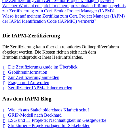
die Zertifizierung zum Cert. Senior Project Manager (IAPM)?
Welcher Wortlaut entspricht meinem prozentualen Prüfungsergebnis
zur Zertifizierung zum Cert. Senior Project Manager (IAPM)?
Wieso ist auf meinem Zertifikat zum Cert. Project Manager (IAPM)
der IAPM Identification Code (IAPMIC) vermerkt?
Die IAPM-Zertifizierung
Die Zertifizierung kann über ein reputiertes Onlineprüfverfahren
abgelegt werden. Die Kosten richten sich nach dem
Bruttoinlandsprodukt Ihres Herkunftslandes.
Die Zertifizierungsgrade im
Überblick
Gebühreninformation
Zur Zertifizierung
anmelden
Fragen und
Antworten
Zertifizierter IAPM-Trainer
werden
Aus dem IAPM Blog
Wie ich aus Stakeholderchaos Klarheit
schuf
GRIP-Modell nach
Beckhard
ESG und IT-Projekte: Nachhaltigkeit im
Gastgewerbe
Strukturierte Projektvorlagen für Stakeholder