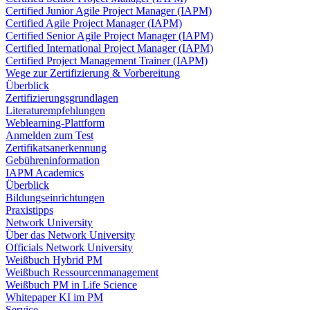
Certified Junior Agile Project Manager (IAPM)
Certified Agile Project Manager (IAPM)
Certified Senior Agile Project Manager (IAPM)
Certified International Project Manager (IAPM)
Certified Project Management Trainer (IAPM)
Wege zur Zertifizierung & Vorbereitung
Überblick
Zertifizierungsgrundlagen
Literaturempfehlungen
Weblearning-Plattform
Anmelden zum Test
Zertifikatsanerkennung
Gebühreninformation
IAPM Academics
Überblick
Bildungseinrichtungen
Praxistipps
Network University
Über das Network University
Officials Network University
Weißbuch Hybrid PM
Weißbuch Ressourcenmanagement
Weißbuch PM in Life Science
Whitepaper KI im PM
Service