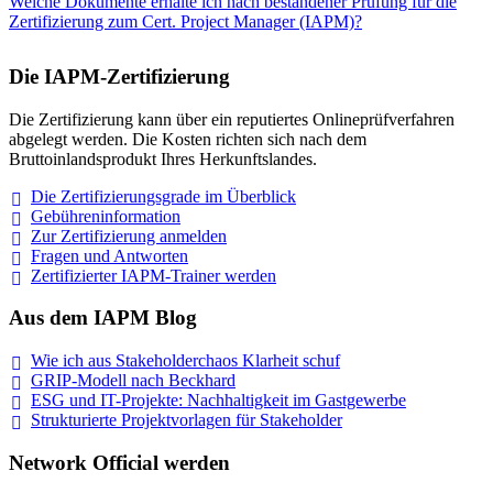
Welche Dokumente erhalte ich nach bestandener Prüfung für die
Zertifizierung zum Cert. Project Manager (IAPM)?
Die IAPM-Zertifizierung
Die Zertifizierung kann über ein reputiertes Onlineprüfverfahren
abgelegt werden. Die Kosten richten sich nach dem
Bruttoinlandsprodukt Ihres Herkunftslandes.
Die Zertifizierungsgrade im
Überblick
Gebühreninformation
Zur Zertifizierung
anmelden
Fragen und
Antworten
Zertifizierter IAPM-Trainer
werden
Aus dem IAPM Blog
Wie ich aus Stakeholderchaos Klarheit
schuf
GRIP-Modell nach
Beckhard
ESG und IT-Projekte: Nachhaltigkeit im
Gastgewerbe
Strukturierte Projektvorlagen für Stakeholder
Network Official werden