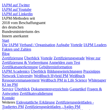
IAPM auf Twitter
IAPM auf Youtube
IAPM auf Linkedin
IAPM-Methoden seit
2018 vom Beschaffungsamt
des deutschen
Bundesministeriums des
Innern anerkannt
Start
Die IAPM
Verband / Organisation
Aufgabe
Vorteile
IAPM Leaders
Fakten und Zahlen
Blog
Zertifizierung
Überblick
Vorteile
Zertifizierungsgrade
Wege zur
Zertifizierung & Vorbereitung
Anmelden zum Test
Zertifikatsanerkennung
Gebühreninformation
IAPM Academics
Überblick
Bildungseinrichtungen
Praxistipps
Network University
Weißbuch Hybrid PM
Weißbuch
Ressourcenmanagement
Weißbuch PM in Life Science
Whitepaper
KI im PM
Service
Überblick
Dokumentenverzeichnis
Gastartikel
Fragen &
Antworten
Zertifikatsvalidierung
Kontakt
Weiteres
Eidesstattliche Erklärung
Zertifizierungsleitfaden -
Tradiertes PM
Zertifizierungsleitfaden - Agiles PM