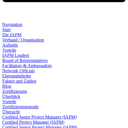
Navigation
Start
Die IAPM
Verband / Organisation
Aufgabe
Vorteile
IAPM Leaders
Board of Representatives
Facilitators & Ambassadors
Network Officials
Ehrenmitglieder
Fakten und Zahlen
Blog
Zertifizierung
Überblick
Vorteile
Zertifizierungsgrade
Übersicht
Certified Junior Project Manager (IAPM)
Certified Project Manager (IAPM)
Certified Senior Project Manager (IAPM)