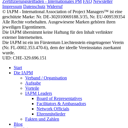
Zertifizierungsleitfaden - Internationales PM
FAQ
Newsletter
Impressum
Datenschutz
Widerruf
© IAPM - International Association of Project Managers™ ist eine
geschützte Marke: Nr. DE-302010069188.3/35, Nr. EU-009539354
Alle Rechte vorbehalten. Ausgewiesene Marken gehören ihren
jeweiligen Eigentümern.
Die IAPM übernimmt keine Haftung für den Inhalt verlinkter
externer Internetseiten.
Die IAPM ist ein im Fürstentum Liechtenstein eingetragener Verein
(Nr. FL-0002.353.470-6), dem der ideelle Vereinsstatus zuerkannt
wurde.
UID: CHE-329.696.151
Start
Die IAPM
Verband / Organisation
Aufgabe
Vorteile
IAPM Leaders
Board of Representatives
Facilitators & Ambassadors
Network Officials
Ehrenmitglieder
Fakten und Zahlen
Blog