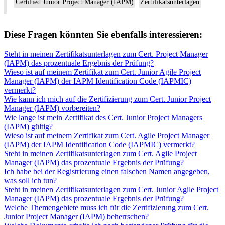
Certified Junior Project Manager (IAPM)
Zertifikatsunterlagen
Diese Fragen könnten Sie ebenfalls interessieren:
Steht in meinen Zertifikatsunterlagen zum Cert. Project Manager
(IAPM) das prozentuale Ergebnis der Prüfung?
Wieso ist auf meinem Zertifikat zum Cert. Junior Agile Project
Manager (IAPM) der IAPM Identification Code (IAPMIC)
vermerkt?
Wie kann ich mich auf die Zertifizierung zum Cert. Junior Project
Manager (IAPM) vorbereiten?
Wie lange ist mein Zertifikat des Cert. Junior Project Managers
(IAPM) gültig?
Wieso ist auf meinem Zertifikat zum Cert. Agile Project Manager
(IAPM) der IAPM Identification Code (IAPMIC) vermerkt?
Steht in meinen Zertifikatsunterlagen zum Cert. Agile Project
Manager (IAPM) das prozentuale Ergebnis der Prüfung?
Ich habe bei der Registrierung einen falschen Namen angegeben,
was soll ich tun?
Steht in meinen Zertifikatsunterlagen zum Cert. Junior Agile Project
Manager (IAPM) das prozentuale Ergebnis der Prüfung?
Welche Themengebiete muss ich für die Zertifizierung zum Cert.
Junior Project Manager (IAPM) beherrschen?