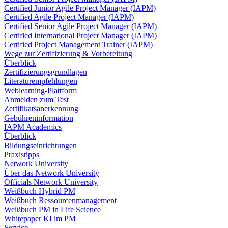
Certified Junior Agile Project Manager (IAPM)
Certified Agile Project Manager (IAPM)
Certified Senior Agile Project Manager (IAPM)
Certified International Project Manager (IAPM)
Certified Project Management Trainer (IAPM)
Wege zur Zertifizierung & Vorbereitung
Überblick
Zertifizierungsgrundlagen
Literaturempfehlungen
Weblearning-Plattform
Anmelden zum Test
Zertifikatsanerkennung
Gebühreninformation
IAPM Academics
Überblick
Bildungseinrichtungen
Praxistipps
Network University
Über das Network University
Officials Network University
Weißbuch Hybrid PM
Weißbuch Ressourcenmanagement
Weißbuch PM in Life Science
Whitepaper KI im PM
Service