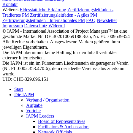
Kontakt
Weiteres
Eidesstattliche Erklärung
Zertifizierungsleitfaden -
Tradiertes PM
Zertifizierungsleitfaden - Agiles PM
Zertifizierungsleitfaden - Internationales PM
FAQ
Newsletter
Impressum
Datenschutz
Widerruf
© IAPM - International Association of Project Managers™ ist eine
geschützte Marke: Nr. DE-302010069188.3/35, Nr. EU-009539354
Alle Rechte vorbehalten. Ausgewiesene Marken gehören ihren
jeweiligen Eigentümern.
Die IAPM übernimmt keine Haftung für den Inhalt verlinkter
externer Internetseiten.
Die IAPM ist ein im Fürstentum Liechtenstein eingetragener Verein
(Nr. FL-0002.353.470-6), dem der ideelle Vereinsstatus zuerkannt
wurde.
UID: CHE-329.696.151
Start
Die IAPM
Verband / Organisation
Aufgabe
Vorteile
IAPM Leaders
Board of Representatives
Facilitators & Ambassadors
Network Officials