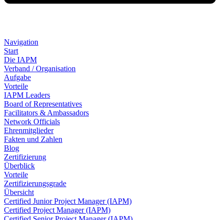
Navigation
Start
Die IAPM
Verband / Organisation
Aufgabe
Vorteile
IAPM Leaders
Board of Representatives
Facilitators & Ambassadors
Network Officials
Ehrenmitglieder
Fakten und Zahlen
Blog
Zertifizierung
Überblick
Vorteile
Zertifizierungsgrade
Übersicht
Certified Junior Project Manager (IAPM)
Certified Project Manager (IAPM)
Certified Senior Project Manager (IAPM)