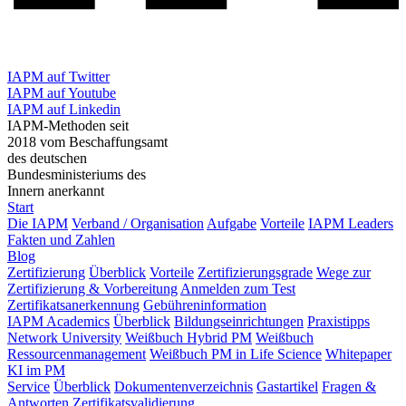
IAPM auf Twitter
IAPM auf Youtube
IAPM auf Linkedin
IAPM-Methoden seit
2018 vom Beschaffungsamt
des deutschen
Bundesministeriums des
Innern anerkannt
Start
Die IAPM
Verband / Organisation
Aufgabe
Vorteile
IAPM Leaders
Fakten und Zahlen
Blog
Zertifizierung
Überblick
Vorteile
Zertifizierungsgrade
Wege zur
Zertifizierung & Vorbereitung
Anmelden zum Test
Zertifikatsanerkennung
Gebühreninformation
IAPM Academics
Überblick
Bildungseinrichtungen
Praxistipps
Network University
Weißbuch Hybrid PM
Weißbuch
Ressourcenmanagement
Weißbuch PM in Life Science
Whitepaper
KI im PM
Service
Überblick
Dokumentenverzeichnis
Gastartikel
Fragen &
Antworten
Zertifikatsvalidierung