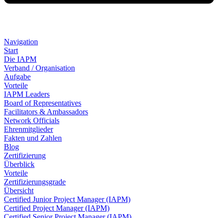
Navigation
Start
Die IAPM
Verband / Organisation
Aufgabe
Vorteile
IAPM Leaders
Board of Representatives
Facilitators & Ambassadors
Network Officials
Ehrenmitglieder
Fakten und Zahlen
Blog
Zertifizierung
Überblick
Vorteile
Zertifizierungsgrade
Übersicht
Certified Junior Project Manager (IAPM)
Certified Project Manager (IAPM)
Certified Senior Project Manager (IAPM)