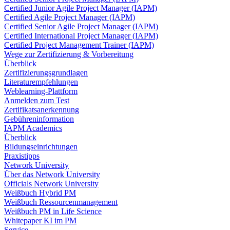
Certified Junior Agile Project Manager (IAPM)
Certified Agile Project Manager (IAPM)
Certified Senior Agile Project Manager (IAPM)
Certified International Project Manager (IAPM)
Certified Project Management Trainer (IAPM)
Wege zur Zertifizierung & Vorbereitung
Überblick
Zertifizierungsgrundlagen
Literaturempfehlungen
Weblearning-Plattform
Anmelden zum Test
Zertifikatsanerkennung
Gebühreninformation
IAPM Academics
Überblick
Bildungseinrichtungen
Praxistipps
Network University
Über das Network University
Officials Network University
Weißbuch Hybrid PM
Weißbuch Ressourcenmanagement
Weißbuch PM in Life Science
Whitepaper KI im PM
Service