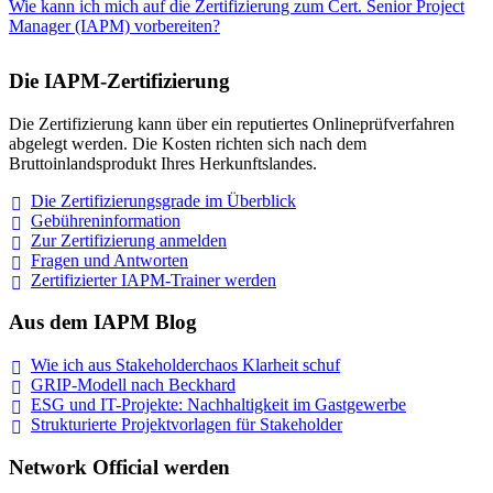
Wie kann ich mich auf die Zertifizierung zum Cert. Senior Project
Manager (IAPM) vorbereiten?
Die IAPM-Zertifizierung
Die Zertifizierung kann über ein reputiertes Onlineprüfverfahren
abgelegt werden. Die Kosten richten sich nach dem
Bruttoinlandsprodukt Ihres Herkunftslandes.
Die Zertifizierungsgrade im
Überblick
Gebühreninformation
Zur Zertifizierung
anmelden
Fragen und
Antworten
Zertifizierter IAPM-Trainer
werden
Aus dem IAPM Blog
Wie ich aus Stakeholderchaos Klarheit
schuf
GRIP-Modell nach
Beckhard
ESG und IT-Projekte: Nachhaltigkeit im
Gastgewerbe
Strukturierte Projektvorlagen für Stakeholder
Network Official werden