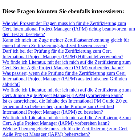
Diese Fragen könnten Sie ebenfalls interessieren:
Wie viel Prozent der Fragen muss ich für die Zertifizierung zum
Cert. International Project Manager (IAPM) richtig beantworten, um
den Test zu bestehen?
Kann ich mich im Zuge meiner Zertifikatsanerkennung gleich für
einen höheren Zertifizierungsgrad zertifizieren lassen?
Darf ich bei der Prüfung für die Zertifizierung zum Cert.
International Project Manager (IAPM) Hilfsmittel verwenden?
Wo finde ich Literatur, mit der ich mich auf die Zertifizierung zum
Cert. Senior Agile Project Manager (IAPM) vorbereiten kann?
Was passiert, wenn die Prüfung für die Zertifizierung zum Cert.
International Project Manager (IAPM) aus technischen Gründen
abbricht?
Wo finde ich Literatur, mit der ich mich auf die Zertifizierung zum
Cert. Junior Agile Project Manager (IAPM) vorbereiten kann?
Ist es ausreichend, die Inhalte des International PM Guide 2.0 zu
lernen und zu beherrschen, um die Prüfung zum Certified
International Project Manager (IAPM) zu bestehen?
Wo finde ich Literatur, mit der ich mich auf die Zertifizierung zum
Cert. Agile Project Manager (IAPM) vorbereiten kann?
Welche Themengebiete muss ich für die Zertifizierung zum Cert.
Agile Project Manager (IAPM) beherrschen?