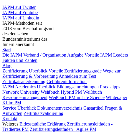
IAPM auf Twitter
IAPM auf Youtube
IAPM auf Linkedin
IAPM-Methoden seit
2018 vom Beschaffungsamt
des deutschen
Bundesministeriums des
Innern anerkannt
Start
Die IAPM
Verband / Organisation
Aufgabe
Vorteile
IAPM Leaders
Fakten und Zahlen
Blog
Zertifizierung
Überblick
Vorteile
Zertifizierungsgrade
Wege zur
Zertifizierung & Vorbereitung
Anmelden zum Test
Zertifikatsanerkennung
Gebühreninformation
IAPM Academics
Überblick
Bildungseinrichtungen
Praxistipps
Network University
Weißbuch Hybrid PM
Weißbuch
Ressourcenmanagement
Weißbuch PM in Life Science
Whitepaper
KI im PM
Service
Überblick
Dokumentenverzeichnis
Gastartikel
Fragen &
Antworten
Zertifikatsvalidierung
Kontakt
Weiteres
Eidesstattliche Erklärung
Zertifizierungsleitfaden -
Tradiertes PM
Zertifizierungsleitfaden - Agiles PM