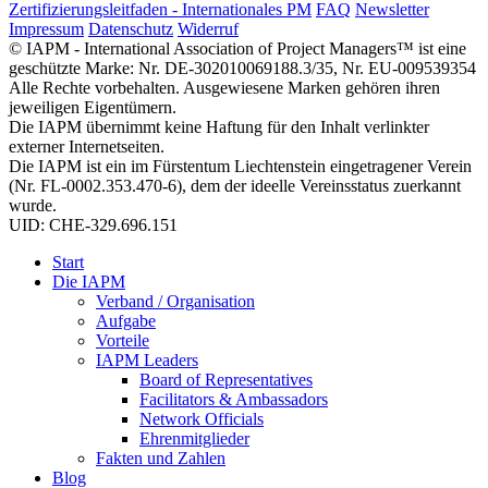
Zertifizierungsleitfaden - Internationales PM
FAQ
Newsletter
Impressum
Datenschutz
Widerruf
© IAPM - International Association of Project Managers™ ist eine
geschützte Marke: Nr. DE-302010069188.3/35, Nr. EU-009539354
Alle Rechte vorbehalten. Ausgewiesene Marken gehören ihren
jeweiligen Eigentümern.
Die IAPM übernimmt keine Haftung für den Inhalt verlinkter
externer Internetseiten.
Die IAPM ist ein im Fürstentum Liechtenstein eingetragener Verein
(Nr. FL-0002.353.470-6), dem der ideelle Vereinsstatus zuerkannt
wurde.
UID: CHE-329.696.151
Start
Die IAPM
Verband / Organisation
Aufgabe
Vorteile
IAPM Leaders
Board of Representatives
Facilitators & Ambassadors
Network Officials
Ehrenmitglieder
Fakten und Zahlen
Blog