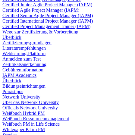
Certified Junior Agile Project Manager (IAPM)
Certified Agile Project Manager (IAPM)
Certified Senior Agile Project Manager (IAPM)
Certified International Project Manager (IAPM)
Certified Project Management Trainer (IAPM)
Wege zur Zertifizierung & Vorbereitung
Überblick
Zertifizierungsgrundlagen
Literaturempfehlungen
Weblearning-Plattform
Anmelden zum Test
Zertifikatsanerkennung
Gebühreninformation
IAPM Academics
Überblick
Bildungseinrichtungen
Praxistipps
Network University
Über das Network University
Officials Network University
Weißbuch Hybrid PM
Weißbuch Ressourcenmanagement
Weißbuch PM in Life Science
Whitepaper KI im PM
Service