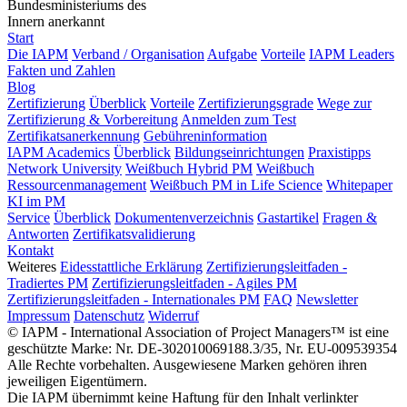
Bundesministeriums des
Innern anerkannt
Start
Die IAPM
Verband / Organisation
Aufgabe
Vorteile
IAPM Leaders
Fakten und Zahlen
Blog
Zertifizierung
Überblick
Vorteile
Zertifizierungsgrade
Wege zur
Zertifizierung & Vorbereitung
Anmelden zum Test
Zertifikatsanerkennung
Gebühreninformation
IAPM Academics
Überblick
Bildungseinrichtungen
Praxistipps
Network University
Weißbuch Hybrid PM
Weißbuch
Ressourcenmanagement
Weißbuch PM in Life Science
Whitepaper
KI im PM
Service
Überblick
Dokumentenverzeichnis
Gastartikel
Fragen &
Antworten
Zertifikatsvalidierung
Kontakt
Weiteres
Eidesstattliche Erklärung
Zertifizierungsleitfaden -
Tradiertes PM
Zertifizierungsleitfaden - Agiles PM
Zertifizierungsleitfaden - Internationales PM
FAQ
Newsletter
Impressum
Datenschutz
Widerruf
© IAPM - International Association of Project Managers™ ist eine
geschützte Marke: Nr. DE-302010069188.3/35, Nr. EU-009539354
Alle Rechte vorbehalten. Ausgewiesene Marken gehören ihren
jeweiligen Eigentümern.
Die IAPM übernimmt keine Haftung für den Inhalt verlinkter