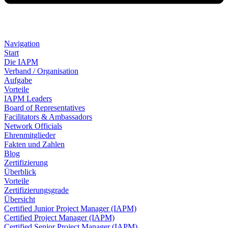
Navigation
Start
Die IAPM
Verband / Organisation
Aufgabe
Vorteile
IAPM Leaders
Board of Representatives
Facilitators & Ambassadors
Network Officials
Ehrenmitglieder
Fakten und Zahlen
Blog
Zertifizierung
Überblick
Vorteile
Zertifizierungsgrade
Übersicht
Certified Junior Project Manager (IAPM)
Certified Project Manager (IAPM)
Certified Senior Project Manager (IAPM)