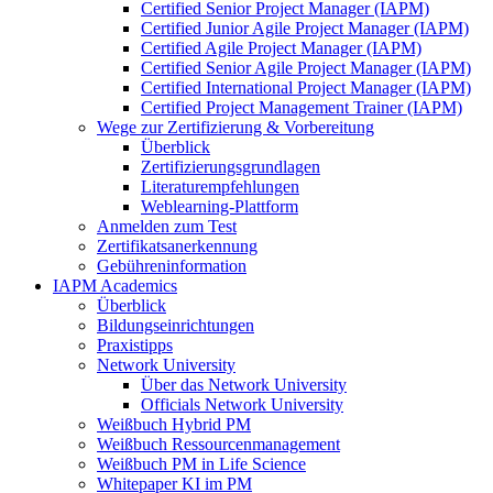
Certified Senior Project Manager (IAPM)
Certified Junior Agile Project Manager (IAPM)
Certified Agile Project Manager (IAPM)
Certified Senior Agile Project Manager (IAPM)
Certified International Project Manager (IAPM)
Certified Project Management Trainer (IAPM)
Wege zur Zertifizierung & Vorbereitung
Überblick
Zertifizierungsgrundlagen
Literaturempfehlungen
Weblearning-Plattform
Anmelden zum Test
Zertifikatsanerkennung
Gebühreninformation
IAPM Academics
Überblick
Bildungseinrichtungen
Praxistipps
Network University
Über das Network University
Officials Network University
Weißbuch Hybrid PM
Weißbuch Ressourcenmanagement
Weißbuch PM in Life Science
Whitepaper KI im PM