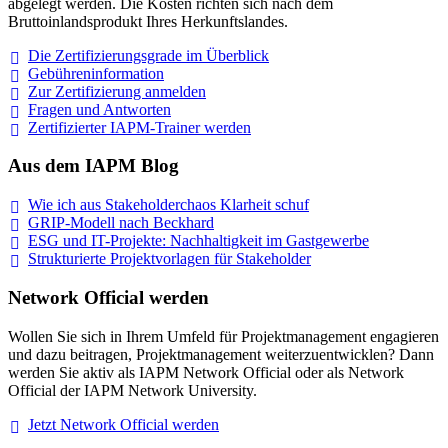
abgelegt werden. Die Kosten richten sich nach dem
Bruttoinlandsprodukt Ihres Herkunftslandes.
Die Zertifizierungsgrade im
Überblick
Gebühreninformation
Zur Zertifizierung
anmelden
Fragen und
Antworten
Zertifizierter IAPM-Trainer
werden
Aus dem IAPM Blog
Wie ich aus Stakeholderchaos Klarheit
schuf
GRIP-Modell nach
Beckhard
ESG und IT-Projekte: Nachhaltigkeit im
Gastgewerbe
Strukturierte Projektvorlagen für Stakeholder
Network Official werden
Wollen Sie sich in Ihrem Umfeld für Projektmanagement engagieren
und dazu beitragen, Projektmanagement weiterzuentwicklen? Dann
werden Sie aktiv als IAPM Network Official oder als Network
Official der IAPM Network University.
Jetzt Network Official
werden