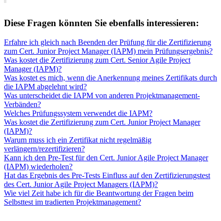
Diese Fragen könnten Sie ebenfalls interessieren:
Erfahre ich gleich nach Beenden der Prüfung für die Zertifizierung
zum Cert. Junior Project Manager (IAPM) mein Prüfungsergebnis?
Was kostet die Zertifizierung zum Cert. Senior Agile Project
Manager (IAPM)?
Was kostet es mich, wenn die Anerkennung meines Zertifikats durch
die IAPM abgelehnt wird?
Was unterscheidet die IAPM von anderen Projektmanagement-
Verbänden?
Welches Prüfungssystem verwendet die IAPM?
Was kostet die Zertifizierung zum Cert. Junior Project Manager
(IAPM)?
Warum muss ich ein Zertifikat nicht regelmäßig
verlängern/rezertifizieren?
Kann ich den Pre-Test für den Cert. Junior Agile Project Manager
(IAPM) wiederholen?
Hat das Ergebnis des Pre-Tests Einfluss auf den Zertifizierungstest
des Cert. Junior Agile Project Managers (IAPM)?
Wie viel Zeit habe ich für die Beantwortung der Fragen beim
Selbsttest im tradierten Projektmanagement?