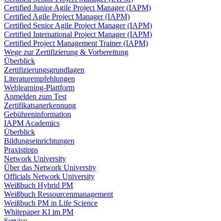
Certified Junior Agile Project Manager (IAPM)
Certified Agile Project Manager (IAPM)
Certified Senior Agile Project Manager (IAPM)
Certified International Project Manager (IAPM)
Certified Project Management Trainer (IAPM)
Wege zur Zertifizierung & Vorbereitung
Überblick
Zertifizierungsgrundlagen
Literaturempfehlungen
Weblearning-Plattform
Anmelden zum Test
Zertifikatsanerkennung
Gebühreninformation
IAPM Academics
Überblick
Bildungseinrichtungen
Praxistipps
Network University
Über das Network University
Officials Network University
Weißbuch Hybrid PM
Weißbuch Ressourcenmanagement
Weißbuch PM in Life Science
Whitepaper KI im PM
Service