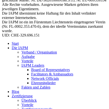
geschützte Marke: Nr. DE-302010069188.3/35, Nr. EU-009539354
Alle Rechte vorbehalten. Ausgewiesene Marken gehören ihren
jeweiligen Eigentümern.
Die IAPM übernimmt keine Haftung für den Inhalt verlinkter
externer Internetseiten.
Die IAPM ist ein im Fürstentum Liechtenstein eingetragener Verein
(Nr. FL-0002.353.470-6), dem der ideelle Vereinsstatus zuerkannt
wurde.
UID: CHE-329.696.151
Start
Die IAPM
Verband / Organisation
Aufgabe
Vorteile
IAPM Leaders
Board of Representatives
Facilitators & Ambassadors
Network Officials
Ehrenmitglieder
Fakten und Zahlen
Blog
Zertifizierung
Überblick
Vorteile