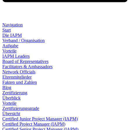
Navigation
Start
Die IAPM
Verband / Organisation
Aufgabe
Vorteile
IAPM Leaders
Board of Representatives
Facilitators & Ambassadors
Network Officials
Ehrenmitglieder
Fakten und Zahlen
Blog
Zertifizierung
Überblick
Vorteile
Zertifizierungsgrade
Übersicht
Certified Junior Project Manager (IAPM)
Certified Project Manager (IAPM)
Certified Senior Project Manager (IAPM)