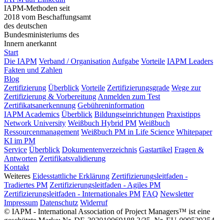
IAPM-Methoden seit
2018 vom Beschaffungsamt
des deutschen
Bundesministeriums des
Innern anerkannt
Start
Die IAPM
Verband / Organisation
Aufgabe
Vorteile
IAPM Leaders
Fakten und Zahlen
Blog
Zertifizierung
Überblick
Vorteile
Zertifizierungsgrade
Wege zur
Zertifizierung & Vorbereitung
Anmelden zum Test
Zertifikatsanerkennung
Gebühreninformation
IAPM Academics
Überblick
Bildungseinrichtungen
Praxistipps
Network University
Weißbuch Hybrid PM
Weißbuch
Ressourcenmanagement
Weißbuch PM in Life Science
Whitepaper
KI im PM
Service
Überblick
Dokumentenverzeichnis
Gastartikel
Fragen &
Antworten
Zertifikatsvalidierung
Kontakt
Weiteres
Eidesstattliche Erklärung
Zertifizierungsleitfaden -
Tradiertes PM
Zertifizierungsleitfaden - Agiles PM
Zertifizierungsleitfaden - Internationales PM
FAQ
Newsletter
Impressum
Datenschutz
Widerruf
© IAPM - International Association of Project Managers™ ist eine