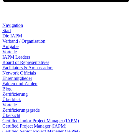
Navigation
Start
Die IAPM
Verband / Organisation
Aufgabe
Vorteile
IAPM Leaders
Board of Representatives
Facilitators & Ambassadors
Network Officials
Ehrenmitglieder
Fakten und Zahlen
Blog
Zertifizierung
Überblick
Vorteile
Zertifizierungsgrade
Übersicht
Certified Junior Project Manager (IAPM)
Certified Project Manager (IAPM)
Certified Senior Project Manager (IAPM)