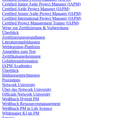
Certified Junior Agile Project Manager (IAPM)
Certified Agile Project Manager (IAPM)
Certified Senior Agile Project Manager (IAPM)
Certified International Project Manager (IAPM)
Certified Project Management Trainer (IAPM)
Wege zur Zertifizierung & Vorbereitung
Überblick
Zertifizierungsgrundlagen
Literaturempfehlungen
Weblearning-Plattform
Anmelden zum Test
Zertifikatsanerkennung
Gebühreninformation
IAPM Academics
Überblick
Bildungseinrichtungen
Praxistipps
Network University
Über das Network University
Officials Network University
Weißbuch Hybrid PM
Weißbuch Ressourcenmanagement
Weißbuch PM in Life Science
Whitepaper KI im PM
Service