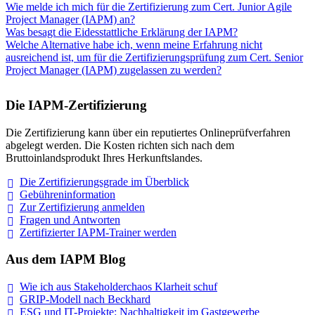
Wie melde ich mich für die Zertifizierung zum Cert. Junior Agile
Project Manager (IAPM) an?
Was besagt die Eidesstattliche Erklärung der IAPM?
Welche Alternative habe ich, wenn meine Erfahrung nicht
ausreichend ist, um für die Zertifizierungsprüfung zum Cert. Senior
Project Manager (IAPM) zugelassen zu werden?
Die IAPM-Zertifizierung
Die Zertifizierung kann über ein reputiertes Onlineprüfverfahren
abgelegt werden. Die Kosten richten sich nach dem
Bruttoinlandsprodukt Ihres Herkunftslandes.
Die Zertifizierungsgrade im
Überblick
Gebühreninformation
Zur Zertifizierung
anmelden
Fragen und
Antworten
Zertifizierter IAPM-Trainer
werden
Aus dem IAPM Blog
Wie ich aus Stakeholderchaos Klarheit
schuf
GRIP-Modell nach
Beckhard
ESG und IT-Projekte: Nachhaltigkeit im
Gastgewerbe