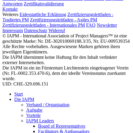
Antworten
Zertifikatsvalidierung
Kontakt
Weiteres
Eidesstattliche Erklärung
Zertifizierungsleitfaden -
Tradiertes PM
Zertifizierungsleitfaden - Agiles PM
Zertifizierungsleitfaden - Internationales PM
FAQ
Newsletter
Impressum
Datenschutz
Widerruf
© IAPM - International Association of Project Managers™ ist eine
geschützte Marke: Nr. DE-302010069188.3/35, Nr. EU-009539354
Alle Rechte vorbehalten. Ausgewiesene Marken gehören ihren
jeweiligen Eigentümern.
Die IAPM übernimmt keine Haftung für den Inhalt verlinkter
externer Internetseiten.
Die IAPM ist ein im Fürstentum Liechtenstein eingetragener Verein
(Nr. FL-0002.353.470-6), dem der ideelle Vereinsstatus zuerkannt
wurde.
UID: CHE-329.696.151
Start
Die IAPM
Verband / Organisation
Aufgabe
Vorteile
IAPM Leaders
Board of Representatives
Facilitators & Ambassadors