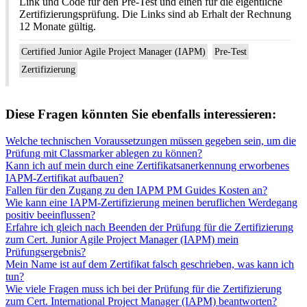
Link und Code für den Pre-Test und einen für die eigentliche
Zertifizierungsprüfung. Die Links sind ab Erhalt der Rechnung
12 Monate gültig.
Certified Junior Agile Project Manager (IAPM)
Pre-Test
Zertifizierung
Diese Fragen könnten Sie ebenfalls interessieren:
Welche technischen Voraussetzungen müssen gegeben sein, um die
Prüfung mit Classmarker ablegen zu können?
Kann ich auf mein durch eine Zertifikatsanerkennung erworbenes
IAPM-Zertifikat aufbauen?
Fallen für den Zugang zu den IAPM PM Guides Kosten an?
Wie kann eine IAPM-Zertifizierung meinen beruflichen Werdegang
positiv beeinflussen?
Erfahre ich gleich nach Beenden der Prüfung für die Zertifizierung
zum Cert. Junior Agile Project Manager (IAPM) mein
Prüfungsergebnis?
Mein Name ist auf dem Zertifikat falsch geschrieben, was kann ich
tun?
Wie viele Fragen muss ich bei der Prüfung für die Zertifizierung
zum Cert. International Project Manager (IAPM) beantworten?