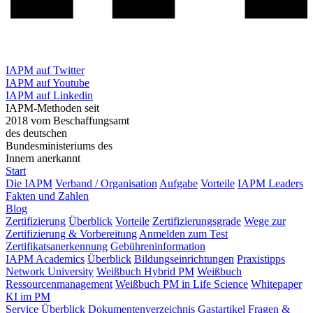
IAPM auf Twitter
IAPM auf Youtube
IAPM auf Linkedin
IAPM-Methoden seit
2018 vom Beschaffungsamt
des deutschen
Bundesministeriums des
Innern anerkannt
Start
Die IAPM
Verband / Organisation
Aufgabe
Vorteile
IAPM Leaders
Fakten und Zahlen
Blog
Zertifizierung
Überblick
Vorteile
Zertifizierungsgrade
Wege zur
Zertifizierung & Vorbereitung
Anmelden zum Test
Zertifikatsanerkennung
Gebühreninformation
IAPM Academics
Überblick
Bildungseinrichtungen
Praxistipps
Network University
Weißbuch Hybrid PM
Weißbuch
Ressourcenmanagement
Weißbuch PM in Life Science
Whitepaper
KI im PM
Service
Überblick
Dokumentenverzeichnis
Gastartikel
Fragen &