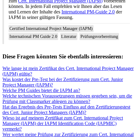
zum
Cert. International Project Manager (IAPM)
vorbereiten
können. In jedem Fall empfehlen wir Ihnen aber das Lesen
und Lernen der Inhalte des
International PM-Guide 2.0
der
IAPM in seiner gültigen Fassung.
Certified International Project Manager (IAPM)
International PM Guide 2.0
Literatur
Prüfungsvorbereitung
Diese Fragen könnten Sie ebenfalls interessieren:
Wie lange ist mein Zertifikat des Cert. International Project Manager
(IAPM) gültig?
Was kostet der Pre-Test bei der Zertifizierung zum Cert. Junior
Project Manager (IAPM)?
Welche PM Guides bietet die IAPM an?
Welche technischen Voraussetzungen müssen gegeben sein, um die
Prüfung mit Classmarker ablegen zu können?
Hat das Ergebnis des Pre-Tests Einfluss auf den Zertifizierungstest
des Cert. Junior Project Managers (IAPM)?
Wieso ist auf meinem Zertifikat zum Cert. International Project
Manager (IAPM) der IAPM Identification Code (IAPMIC)
vermerkt?
Wer wertet meine Prüfung zur Zertifizierung zum Cert. International