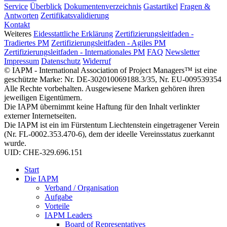
Service
Überblick
Dokumentenverzeichnis
Gastartikel
Fragen &
Antworten
Zertifikatsvalidierung
Kontakt
Weiteres
Eidesstattliche Erklärung
Zertifizierungsleitfaden -
Tradiertes PM
Zertifizierungsleitfaden - Agiles PM
Zertifizierungsleitfaden - Internationales PM
FAQ
Newsletter
Impressum
Datenschutz
Widerruf
© IAPM - International Association of Project Managers™ ist eine
geschützte Marke: Nr. DE-302010069188.3/35, Nr. EU-009539354
Alle Rechte vorbehalten. Ausgewiesene Marken gehören ihren
jeweiligen Eigentümern.
Die IAPM übernimmt keine Haftung für den Inhalt verlinkter
externer Internetseiten.
Die IAPM ist ein im Fürstentum Liechtenstein eingetragener Verein
(Nr. FL-0002.353.470-6), dem der ideelle Vereinsstatus zuerkannt
wurde.
UID: CHE-329.696.151
Start
Die IAPM
Verband / Organisation
Aufgabe
Vorteile
IAPM Leaders
Board of Representatives