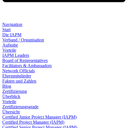
Navigation
Start
Die IAPM
Verband / Organisation
Aufgabe
Vorteile
IAPM Leaders
Board of Representatives
Facilitators & Ambassadors
Network Officials
Ehrenmitglieder
Fakten und Zahlen
Blog
Zertifizierung
Überblick
Vorteile
Zertifizierungsgrade
Übersicht
Certified Junior Project Manager (IAPM)
Certified Project Manager (IAPM)
Certified Senior Project Manager (IAPM)