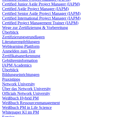
Certified Junior Agile Project Manager (IAPM)
Certified Agile Project Manager (IAPM)
Certified Senior Agile Project Manager (IAPM)
Certified International Project Manager (IAPM)
Certified Project Management Trainer (IAPM)
Wege zur Zertifizierung & Vorbereitung
Überblick
Zertifizierungsgrundlagen
Literaturempfehlungen
Weblearning-Plattform
Anmelden zum Test
Zertifikatsanerkennung
Gebühreninformation
IAPM Academics
Überblick
Bildungseinrichtungen
Praxistipps
Network University
Über das Network University
Officials Network University
Weißbuch Hybrid PM
Weißbuch Ressourcenmanagement
Weißbuch PM in Life Science
Whitepaper KI im PM
Service