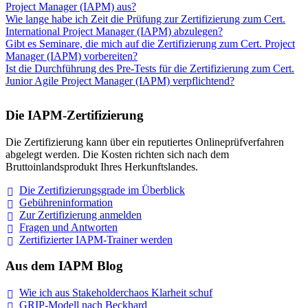
Project Manager (IAPM) aus?
Wie lange habe ich Zeit die Prüfung zur Zertifizierung zum Cert.
International Project Manager (IAPM) abzulegen?
Gibt es Seminare, die mich auf die Zertifizierung zum Cert. Project
Manager (IAPM) vorbereiten?
Ist die Durchführung des Pre-Tests für die Zertifizierung zum Cert.
Junior Agile Project Manager (IAPM) verpflichtend?
Die IAPM-Zertifizierung
Die Zertifizierung kann über ein reputiertes Onlineprüfverfahren
abgelegt werden. Die Kosten richten sich nach dem
Bruttoinlandsprodukt Ihres Herkunftslandes.
Die Zertifizierungsgrade im
Überblick
Gebühreninformation
Zur Zertifizierung
anmelden
Fragen und
Antworten
Zertifizierter IAPM-Trainer
werden
Aus dem IAPM Blog
Wie ich aus Stakeholderchaos Klarheit
schuf
GRIP-Modell nach
Beckhard