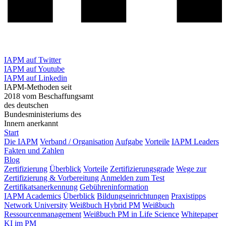
IAPM auf Twitter
IAPM auf Youtube
IAPM auf Linkedin
IAPM-Methoden seit
2018 vom Beschaffungsamt
des deutschen
Bundesministeriums des
Innern anerkannt
Start
Die IAPM
Verband / Organisation
Aufgabe
Vorteile
IAPM Leaders
Fakten und Zahlen
Blog
Zertifizierung
Überblick
Vorteile
Zertifizierungsgrade
Wege zur
Zertifizierung & Vorbereitung
Anmelden zum Test
Zertifikatsanerkennung
Gebühreninformation
IAPM Academics
Überblick
Bildungseinrichtungen
Praxistipps
Network University
Weißbuch Hybrid PM
Weißbuch
Ressourcenmanagement
Weißbuch PM in Life Science
Whitepaper
KI im PM