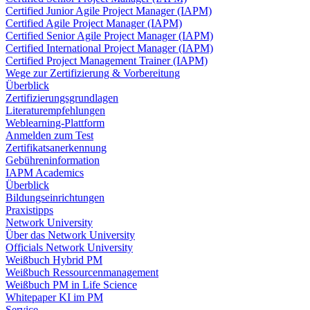
Certified Junior Agile Project Manager (IAPM)
Certified Agile Project Manager (IAPM)
Certified Senior Agile Project Manager (IAPM)
Certified International Project Manager (IAPM)
Certified Project Management Trainer (IAPM)
Wege zur Zertifizierung & Vorbereitung
Überblick
Zertifizierungsgrundlagen
Literaturempfehlungen
Weblearning-Plattform
Anmelden zum Test
Zertifikatsanerkennung
Gebühreninformation
IAPM Academics
Überblick
Bildungseinrichtungen
Praxistipps
Network University
Über das Network University
Officials Network University
Weißbuch Hybrid PM
Weißbuch Ressourcenmanagement
Weißbuch PM in Life Science
Whitepaper KI im PM
Service