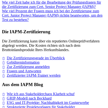
Wie viel Zeit habe ich für die Bearbeitung der Prüfungsfragen für
die Zertifizierung zum Cert. Senior Project Manager (IAPM)?
Wie viel Prozent der Fragen muss ich bei der Zertifizierung zum
Cert. Junior Project Manager (IAPM) richtig beantworten, um den
Test zu bestehen?
Die IAPM-Zertifizierung
Die Zertifizierung kann über ein reputiertes Onlineprüfverfahren
abgelegt werden. Die Kosten richten sich nach dem
Bruttoinlandsprodukt Ihres Herkunftslandes.
Die Zertifizierungsgrade im
Überblick
Gebühreninformation
Zur Zertifizierung
anmelden
Fragen und
Antworten
Zertifizierter IAPM-Trainer
werden
Aus dem IAPM Blog
Wie ich aus Stakeholderchaos Klarheit
schuf
GRIP-Modell nach
Beckhard
ESG und IT-Projekte: Nachhaltigkeit im
Gastgewerbe
Strukturierte Projektvorlagen für Stakeholder