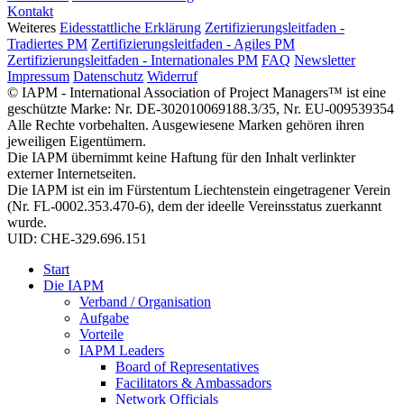
Kontakt
Weiteres
Eidesstattliche Erklärung
Zertifizierungsleitfaden -
Tradiertes PM
Zertifizierungsleitfaden - Agiles PM
Zertifizierungsleitfaden - Internationales PM
FAQ
Newsletter
Impressum
Datenschutz
Widerruf
© IAPM - International Association of Project Managers™ ist eine
geschützte Marke: Nr. DE-302010069188.3/35, Nr. EU-009539354
Alle Rechte vorbehalten. Ausgewiesene Marken gehören ihren
jeweiligen Eigentümern.
Die IAPM übernimmt keine Haftung für den Inhalt verlinkter
externer Internetseiten.
Die IAPM ist ein im Fürstentum Liechtenstein eingetragener Verein
(Nr. FL-0002.353.470-6), dem der ideelle Vereinsstatus zuerkannt
wurde.
UID: CHE-329.696.151
Start
Die IAPM
Verband / Organisation
Aufgabe
Vorteile
IAPM Leaders
Board of Representatives
Facilitators & Ambassadors
Network Officials