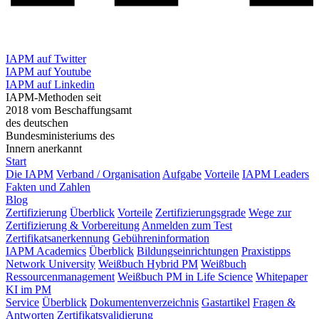
IAPM auf Twitter
IAPM auf Youtube
IAPM auf Linkedin
IAPM-Methoden seit
2018 vom Beschaffungsamt
des deutschen
Bundesministeriums des
Innern anerkannt
Start
Die IAPM
Verband / Organisation
Aufgabe
Vorteile
IAPM Leaders
Fakten und Zahlen
Blog
Zertifizierung
Überblick
Vorteile
Zertifizierungsgrade
Wege zur
Zertifizierung & Vorbereitung
Anmelden zum Test
Zertifikatsanerkennung
Gebühreninformation
IAPM Academics
Überblick
Bildungseinrichtungen
Praxistipps
Network University
Weißbuch Hybrid PM
Weißbuch
Ressourcenmanagement
Weißbuch PM in Life Science
Whitepaper
KI im PM
Service
Überblick
Dokumentenverzeichnis
Gastartikel
Fragen &
Antworten
Zertifikatsvalidierung