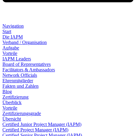
Navigation
Start
Die IAPM
Verband / Organisation
Aufgabe
Vorteile
IAPM Leaders
Board of Representatives
Facilitators & Ambassadors
Network Officials
Ehrenmitglieder
Fakten und Zahlen
Blog
Zertifizierung
Überblick
Vorteile
Zertifizierungsgrade
Übersicht
Certified Junior Project Manager (IAPM)
Certified Project Manager (IAPM)
Certified Senior Project Manager (IAPM)