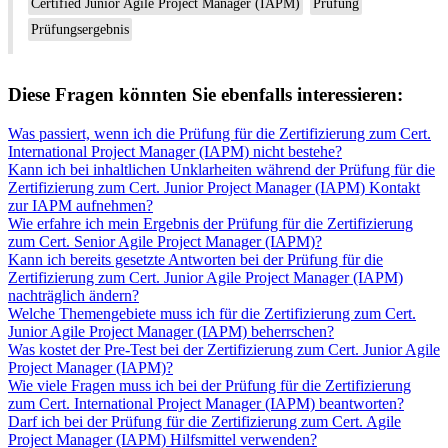
Certified Junior Agile Project Manager (IAPM)
Prüfung
Prüfungsergebnis
Diese Fragen könnten Sie ebenfalls interessieren:
Was passiert, wenn ich die Prüfung für die Zertifizierung zum Cert.
International Project Manager (IAPM) nicht bestehe?
Kann ich bei inhaltlichen Unklarheiten während der Prüfung für die
Zertifizierung zum Cert. Junior Project Manager (IAPM) Kontakt
zur IAPM aufnehmen?
Wie erfahre ich mein Ergebnis der Prüfung für die Zertifizierung
zum Cert. Senior Agile Project Manager (IAPM)?
Kann ich bereits gesetzte Antworten bei der Prüfung für die
Zertifizierung zum Cert. Junior Agile Project Manager (IAPM)
nachträglich ändern?
Welche Themengebiete muss ich für die Zertifizierung zum Cert.
Junior Agile Project Manager (IAPM) beherrschen?
Was kostet der Pre-Test bei der Zertifizierung zum Cert. Junior Agile
Project Manager (IAPM)?
Wie viele Fragen muss ich bei der Prüfung für die Zertifizierung
zum Cert. International Project Manager (IAPM) beantworten?
Darf ich bei der Prüfung für die Zertifizierung zum Cert. Agile
Project Manager (IAPM) Hilfsmittel verwenden?