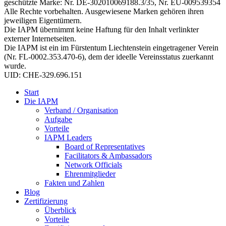
geschützte Marke: Nr. DE-302010069188.3/35, Nr. EU-009539354
Alle Rechte vorbehalten. Ausgewiesene Marken gehören ihren
jeweiligen Eigentümern.
Die IAPM übernimmt keine Haftung für den Inhalt verlinkter
externer Internetseiten.
Die IAPM ist ein im Fürstentum Liechtenstein eingetragener Verein
(Nr. FL-0002.353.470-6), dem der ideelle Vereinsstatus zuerkannt
wurde.
UID: CHE-329.696.151
Start
Die IAPM
Verband / Organisation
Aufgabe
Vorteile
IAPM Leaders
Board of Representatives
Facilitators & Ambassadors
Network Officials
Ehrenmitglieder
Fakten und Zahlen
Blog
Zertifizierung
Überblick
Vorteile