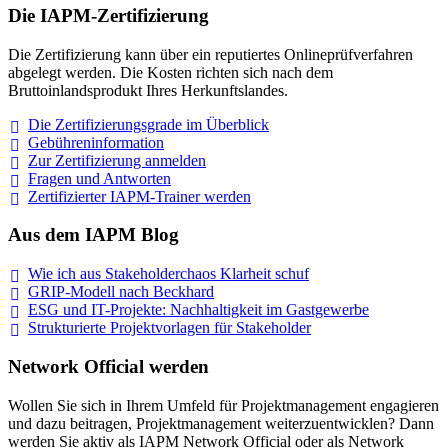
Die IAPM-Zertifizierung
Die Zertifizierung kann über ein reputiertes Onlineprüfverfahren
abgelegt werden. Die Kosten richten sich nach dem
Bruttoinlandsprodukt Ihres Herkunftslandes.
Die Zertifizierungsgrade im
Überblick
Gebühreninformation
Zur Zertifizierung
anmelden
Fragen und
Antworten
Zertifizierter IAPM-Trainer
werden
Aus dem IAPM Blog
Wie ich aus Stakeholderchaos Klarheit
schuf
GRIP-Modell nach
Beckhard
ESG und IT-Projekte: Nachhaltigkeit im
Gastgewerbe
Strukturierte Projektvorlagen für Stakeholder
Network Official werden
Wollen Sie sich in Ihrem Umfeld für Projektmanagement engagieren
und dazu beitragen, Projektmanagement weiterzuentwicklen? Dann
werden Sie aktiv als IAPM Network Official oder als Network