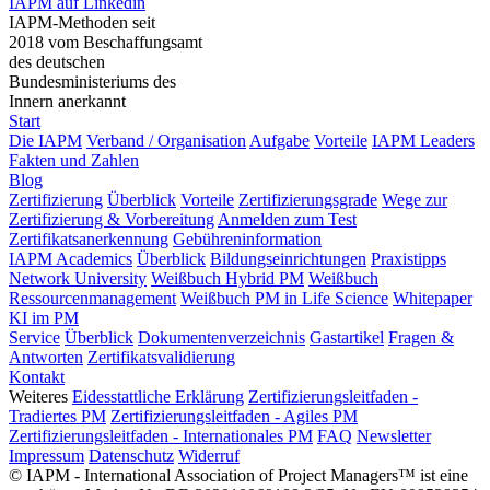
IAPM auf Linkedin
IAPM-Methoden seit
2018 vom Beschaffungsamt
des deutschen
Bundesministeriums des
Innern anerkannt
Start
Die IAPM
Verband / Organisation
Aufgabe
Vorteile
IAPM Leaders
Fakten und Zahlen
Blog
Zertifizierung
Überblick
Vorteile
Zertifizierungsgrade
Wege zur
Zertifizierung & Vorbereitung
Anmelden zum Test
Zertifikatsanerkennung
Gebühreninformation
IAPM Academics
Überblick
Bildungseinrichtungen
Praxistipps
Network University
Weißbuch Hybrid PM
Weißbuch
Ressourcenmanagement
Weißbuch PM in Life Science
Whitepaper
KI im PM
Service
Überblick
Dokumentenverzeichnis
Gastartikel
Fragen &
Antworten
Zertifikatsvalidierung
Kontakt
Weiteres
Eidesstattliche Erklärung
Zertifizierungsleitfaden -
Tradiertes PM
Zertifizierungsleitfaden - Agiles PM
Zertifizierungsleitfaden - Internationales PM
FAQ
Newsletter
Impressum
Datenschutz
Widerruf
© IAPM - International Association of Project Managers™ ist eine