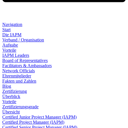
Navigation
Start
Die IAPM
Verband / Organisation
Aufgabe
Vorteile
IAPM Leaders
Board of Representatives
Facilitators & Ambassadors
Network Officials
Ehrenmitglieder
Fakten und Zahlen
Blog
Zertifizierung
Überblick
Vorteile
Zertifizierungsgrade
Übersicht
Certified Junior Project Manager (IAPM)
Certified Project Manager (IAPM)
Certified Senior Project Manager (IAPM)