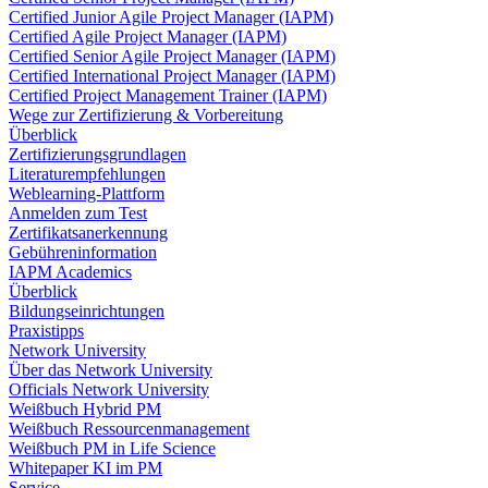
Certified Junior Agile Project Manager (IAPM)
Certified Agile Project Manager (IAPM)
Certified Senior Agile Project Manager (IAPM)
Certified International Project Manager (IAPM)
Certified Project Management Trainer (IAPM)
Wege zur Zertifizierung & Vorbereitung
Überblick
Zertifizierungsgrundlagen
Literaturempfehlungen
Weblearning-Plattform
Anmelden zum Test
Zertifikatsanerkennung
Gebühreninformation
IAPM Academics
Überblick
Bildungseinrichtungen
Praxistipps
Network University
Über das Network University
Officials Network University
Weißbuch Hybrid PM
Weißbuch Ressourcenmanagement
Weißbuch PM in Life Science
Whitepaper KI im PM
Service