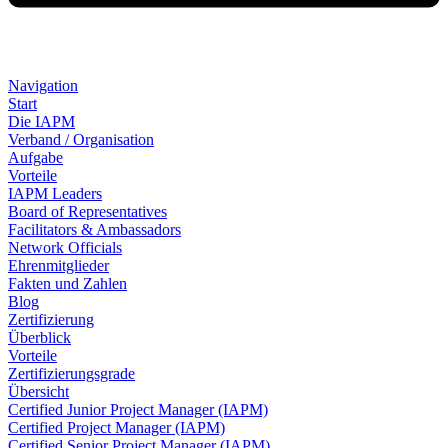
Navigation
Start
Die IAPM
Verband / Organisation
Aufgabe
Vorteile
IAPM Leaders
Board of Representatives
Facilitators & Ambassadors
Network Officials
Ehrenmitglieder
Fakten und Zahlen
Blog
Zertifizierung
Überblick
Vorteile
Zertifizierungsgrade
Übersicht
Certified Junior Project Manager (IAPM)
Certified Project Manager (IAPM)
Certified Senior Project Manager (IAPM)