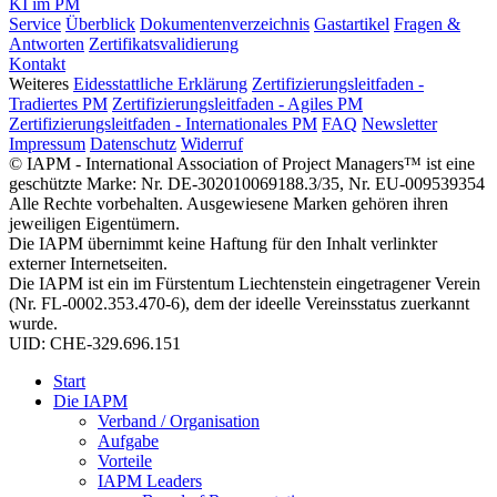
KI im PM
Service
Überblick
Dokumentenverzeichnis
Gastartikel
Fragen &
Antworten
Zertifikatsvalidierung
Kontakt
Weiteres
Eidesstattliche Erklärung
Zertifizierungsleitfaden -
Tradiertes PM
Zertifizierungsleitfaden - Agiles PM
Zertifizierungsleitfaden - Internationales PM
FAQ
Newsletter
Impressum
Datenschutz
Widerruf
© IAPM - International Association of Project Managers™ ist eine
geschützte Marke: Nr. DE-302010069188.3/35, Nr. EU-009539354
Alle Rechte vorbehalten. Ausgewiesene Marken gehören ihren
jeweiligen Eigentümern.
Die IAPM übernimmt keine Haftung für den Inhalt verlinkter
externer Internetseiten.
Die IAPM ist ein im Fürstentum Liechtenstein eingetragener Verein
(Nr. FL-0002.353.470-6), dem der ideelle Vereinsstatus zuerkannt
wurde.
UID: CHE-329.696.151
Start
Die IAPM
Verband / Organisation
Aufgabe
Vorteile
IAPM Leaders