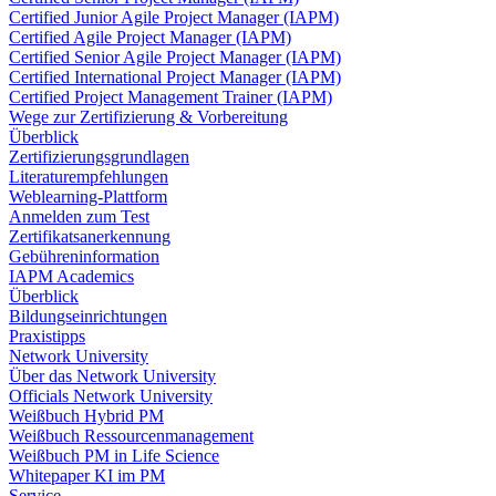
Certified Junior Agile Project Manager (IAPM)
Certified Agile Project Manager (IAPM)
Certified Senior Agile Project Manager (IAPM)
Certified International Project Manager (IAPM)
Certified Project Management Trainer (IAPM)
Wege zur Zertifizierung & Vorbereitung
Überblick
Zertifizierungsgrundlagen
Literaturempfehlungen
Weblearning-Plattform
Anmelden zum Test
Zertifikatsanerkennung
Gebühreninformation
IAPM Academics
Überblick
Bildungseinrichtungen
Praxistipps
Network University
Über das Network University
Officials Network University
Weißbuch Hybrid PM
Weißbuch Ressourcenmanagement
Weißbuch PM in Life Science
Whitepaper KI im PM
Service