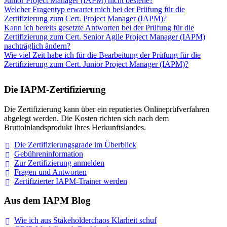
Junior Project Manager (IAPM) nicht bestehe?
Welcher Fragentyp erwartet mich bei der Prüfung für die
Zertifizierung zum Cert. Project Manager (IAPM)?
Kann ich bereits gesetzte Antworten bei der Prüfung für die
Zertifizierung zum Cert. Senior Agile Project Manager (IAPM)
nachträglich ändern?
Wie viel Zeit habe ich für die Bearbeitung der Prüfung für die
Zertifizierung zum Cert. Junior Project Manager (IAPM)?
Die IAPM-Zertifizierung
Die Zertifizierung kann über ein reputiertes Onlineprüfverfahren
abgelegt werden. Die Kosten richten sich nach dem
Bruttoinlandsprodukt Ihres Herkunftslandes.
Die Zertifizierungsgrade im
Überblick
Gebühreninformation
Zur Zertifizierung
anmelden
Fragen und
Antworten
Zertifizierter IAPM-Trainer
werden
Aus dem IAPM Blog
Wie ich aus Stakeholderchaos Klarheit
schuf