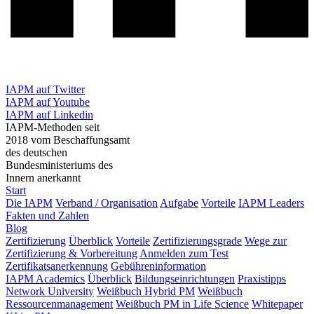
IAPM auf Twitter
IAPM auf Youtube
IAPM auf Linkedin
IAPM-Methoden seit
2018 vom Beschaffungsamt
des deutschen
Bundesministeriums des
Innern anerkannt
Start
Die IAPM
Verband / Organisation
Aufgabe
Vorteile
IAPM Leaders
Fakten und Zahlen
Blog
Zertifizierung
Überblick
Vorteile
Zertifizierungsgrade
Wege zur
Zertifizierung & Vorbereitung
Anmelden zum Test
Zertifikatsanerkennung
Gebühreninformation
IAPM Academics
Überblick
Bildungseinrichtungen
Praxistipps
Network University
Weißbuch Hybrid PM
Weißbuch
Ressourcenmanagement
Weißbuch PM in Life Science
Whitepaper