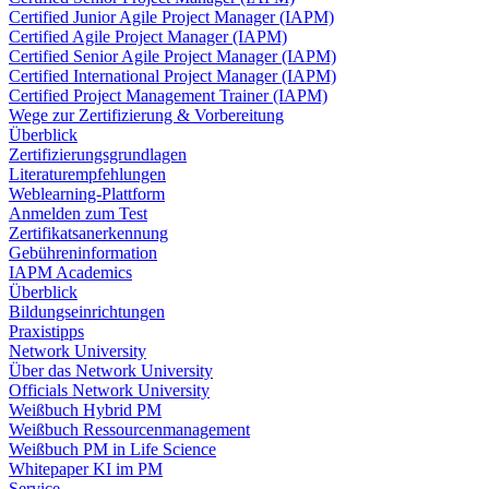
Certified Junior Agile Project Manager (IAPM)
Certified Agile Project Manager (IAPM)
Certified Senior Agile Project Manager (IAPM)
Certified International Project Manager (IAPM)
Certified Project Management Trainer (IAPM)
Wege zur Zertifizierung & Vorbereitung
Überblick
Zertifizierungsgrundlagen
Literaturempfehlungen
Weblearning-Plattform
Anmelden zum Test
Zertifikatsanerkennung
Gebühreninformation
IAPM Academics
Überblick
Bildungseinrichtungen
Praxistipps
Network University
Über das Network University
Officials Network University
Weißbuch Hybrid PM
Weißbuch Ressourcenmanagement
Weißbuch PM in Life Science
Whitepaper KI im PM
Service