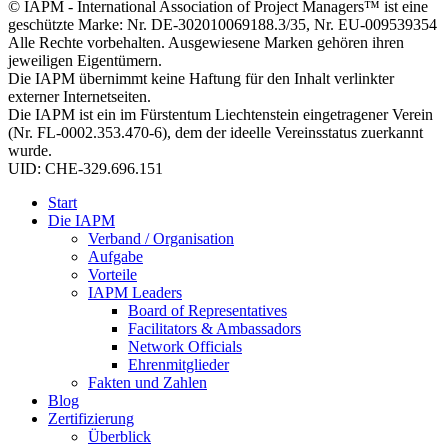
© IAPM - International Association of Project Managers™ ist eine
geschützte Marke: Nr. DE-302010069188.3/35, Nr. EU-009539354
Alle Rechte vorbehalten. Ausgewiesene Marken gehören ihren
jeweiligen Eigentümern.
Die IAPM übernimmt keine Haftung für den Inhalt verlinkter
externer Internetseiten.
Die IAPM ist ein im Fürstentum Liechtenstein eingetragener Verein
(Nr. FL-0002.353.470-6), dem der ideelle Vereinsstatus zuerkannt
wurde.
UID: CHE-329.696.151
Start
Die IAPM
Verband / Organisation
Aufgabe
Vorteile
IAPM Leaders
Board of Representatives
Facilitators & Ambassadors
Network Officials
Ehrenmitglieder
Fakten und Zahlen
Blog
Zertifizierung
Überblick