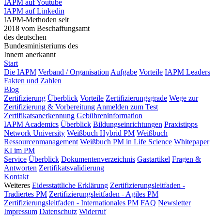
IAPM auf Youtube
IAPM auf Linkedin
IAPM-Methoden seit
2018 vom Beschaffungsamt
des deutschen
Bundesministeriums des
Innern anerkannt
Start
Die IAPM
Verband / Organisation
Aufgabe
Vorteile
IAPM Leaders
Fakten und Zahlen
Blog
Zertifizierung
Überblick
Vorteile
Zertifizierungsgrade
Wege zur
Zertifizierung & Vorbereitung
Anmelden zum Test
Zertifikatsanerkennung
Gebühreninformation
IAPM Academics
Überblick
Bildungseinrichtungen
Praxistipps
Network University
Weißbuch Hybrid PM
Weißbuch
Ressourcenmanagement
Weißbuch PM in Life Science
Whitepaper
KI im PM
Service
Überblick
Dokumentenverzeichnis
Gastartikel
Fragen &
Antworten
Zertifikatsvalidierung
Kontakt
Weiteres
Eidesstattliche Erklärung
Zertifizierungsleitfaden -
Tradiertes PM
Zertifizierungsleitfaden - Agiles PM
Zertifizierungsleitfaden - Internationales PM
FAQ
Newsletter
Impressum
Datenschutz
Widerruf