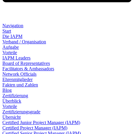
Navigation
Start
Die IAPM
Verband / Organisation
Aufgabe
Vorteile
IAPM Leaders
Board of Representatives
Facilitators & Ambassadors
Network Officials
Ehrenmitglieder
Fakten und Zahlen
Blog
Zertifizierung
Überblick
Vorteile
Zertifizierungsgrade
Übersicht
Certified Junior Project Manager (IAPM)
Certified Project Manager (IAPM)
Certified Senior Project Manager (IAPM)