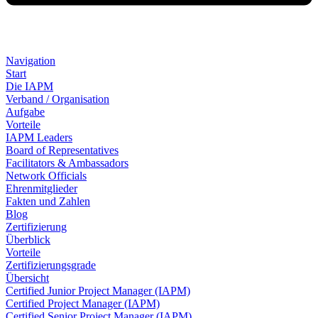
Navigation
Start
Die IAPM
Verband / Organisation
Aufgabe
Vorteile
IAPM Leaders
Board of Representatives
Facilitators & Ambassadors
Network Officials
Ehrenmitglieder
Fakten und Zahlen
Blog
Zertifizierung
Überblick
Vorteile
Zertifizierungsgrade
Übersicht
Certified Junior Project Manager (IAPM)
Certified Project Manager (IAPM)
Certified Senior Project Manager (IAPM)