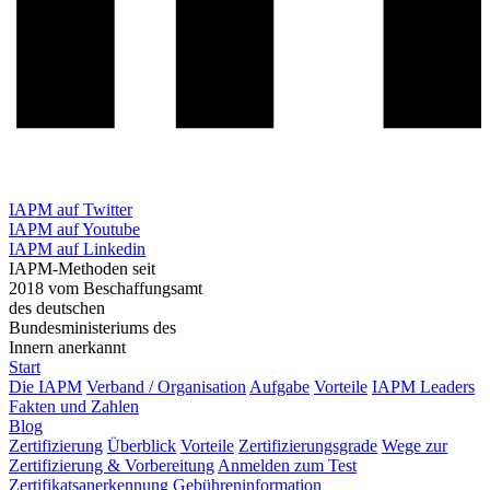
IAPM auf Twitter
IAPM auf Youtube
IAPM auf Linkedin
IAPM-Methoden seit
2018 vom Beschaffungsamt
des deutschen
Bundesministeriums des
Innern anerkannt
Start
Die IAPM
Verband / Organisation
Aufgabe
Vorteile
IAPM Leaders
Fakten und Zahlen
Blog
Zertifizierung
Überblick
Vorteile
Zertifizierungsgrade
Wege zur
Zertifizierung & Vorbereitung
Anmelden zum Test
Zertifikatsanerkennung
Gebühreninformation