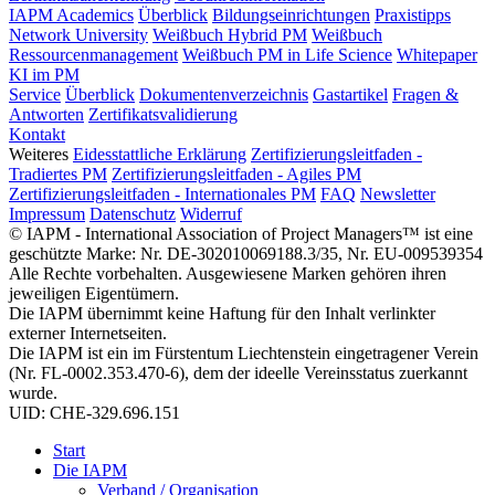
IAPM Academics
Überblick
Bildungseinrichtungen
Praxistipps
Network University
Weißbuch Hybrid PM
Weißbuch
Ressourcenmanagement
Weißbuch PM in Life Science
Whitepaper
KI im PM
Service
Überblick
Dokumentenverzeichnis
Gastartikel
Fragen &
Antworten
Zertifikatsvalidierung
Kontakt
Weiteres
Eidesstattliche Erklärung
Zertifizierungsleitfaden -
Tradiertes PM
Zertifizierungsleitfaden - Agiles PM
Zertifizierungsleitfaden - Internationales PM
FAQ
Newsletter
Impressum
Datenschutz
Widerruf
© IAPM - International Association of Project Managers™ ist eine
geschützte Marke: Nr. DE-302010069188.3/35, Nr. EU-009539354
Alle Rechte vorbehalten. Ausgewiesene Marken gehören ihren
jeweiligen Eigentümern.
Die IAPM übernimmt keine Haftung für den Inhalt verlinkter
externer Internetseiten.
Die IAPM ist ein im Fürstentum Liechtenstein eingetragener Verein
(Nr. FL-0002.353.470-6), dem der ideelle Vereinsstatus zuerkannt
wurde.
UID: CHE-329.696.151
Start
Die IAPM
Verband / Organisation