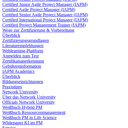
Certified Junior Agile Project Manager (IAPM)
Certified Agile Project Manager (IAPM)
Certified Senior Agile Project Manager (IAPM)
Certified International Project Manager (IAPM)
Certified Project Management Trainer (IAPM)
Wege zur Zertifizierung & Vorbereitung
Überblick
Zertifizierungsgrundlagen
Literaturempfehlungen
Weblearning-Plattform
Anmelden zum Test
Zertifikatsanerkennung
Gebühreninformation
IAPM Academics
Überblick
Bildungseinrichtungen
Praxistipps
Network University
Über das Network University
Officials Network University
Weißbuch Hybrid PM
Weißbuch Ressourcenmanagement
Weißbuch PM in Life Science
Whitepaper KI im PM
Service