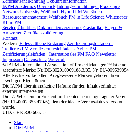
Zertifikatsanerkennung
Gebühreninformation
IAPM Academics
Überblick
Bildungseinrichtungen
Praxistipps
Network University
Weißbuch Hybrid PM
Weißbuch
Ressourcenmanagement
Weißbuch PM in Life Science
Whitepaper
KI im PM
Service
Überblick
Dokumentenverzeichnis
Gastartikel
Fragen &
Antworten
Zertifikatsvalidierung
Kontakt
Weiteres
Eidesstattliche Erklärung
Zertifizierungsleitfaden -
Tradiertes PM
Zertifizierungsleitfaden - Agiles PM
Zertifizierungsleitfaden - Internationales PM
FAQ
Newsletter
Impressum
Datenschutz
Widerruf
© IAPM - International Association of Project Managers™ ist eine
geschützte Marke: Nr. DE-302010069188.3/35, Nr. EU-009539354
Alle Rechte vorbehalten. Ausgewiesene Marken gehören ihren
jeweiligen Eigentümern.
Die IAPM übernimmt keine Haftung für den Inhalt verlinkter
externer Internetseiten.
Die IAPM ist ein im Fürstentum Liechtenstein eingetragener Verein
(Nr. FL-0002.353.470-6), dem der ideelle Vereinsstatus zuerkannt
wurde.
UID: CHE-329.696.151
Start
Die IAPM