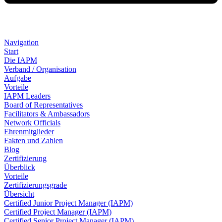
Navigation
Start
Die IAPM
Verband / Organisation
Aufgabe
Vorteile
IAPM Leaders
Board of Representatives
Facilitators & Ambassadors
Network Officials
Ehrenmitglieder
Fakten und Zahlen
Blog
Zertifizierung
Überblick
Vorteile
Zertifizierungsgrade
Übersicht
Certified Junior Project Manager (IAPM)
Certified Project Manager (IAPM)
Certified Senior Project Manager (IAPM)