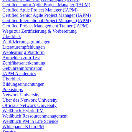
Certified Junior Agile Project Manager (IAPM)
Certified Agile Project Manager (IAPM)
Certified Senior Agile Project Manager (IAPM)
Certified International Project Manager (IAPM)
Certified Project Management Trainer (IAPM)
Wege zur Zertifizierung & Vorbereitung
Überblick
Zertifizierungsgrundlagen
Literaturempfehlungen
Weblearning-Plattform
Anmelden zum Test
Zertifikatsanerkennung
Gebühreninformation
IAPM Academics
Überblick
Bildungseinrichtungen
Praxistipps
Network University
Über das Network University
Officials Network University
Weißbuch Hybrid PM
Weißbuch Ressourcenmanagement
Weißbuch PM in Life Science
Whitepaper KI im PM
Service