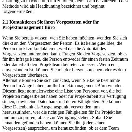
ausfindig zu machen und ihn zu bitten, dem Team beizutreten. Diese
Methode wird als Headhunting bezeichnet und beginnt
folgendermaßen:
2.1 Kontaktieren Sie ihren Vorgesetzten oder ihr
Projektmanagement-Büro
Wenn Sie bereits wissen, wen Sie haben möchten, wenden Sie sich
direkt an den Vorgesetzten der Person. Es ist keine gute Idee, die
Person direkt zu kontaktieren, weil das die Autorität des
Vorgesetzten untergraben kann. Fragen Sie den Vorgesetzten, ob es
für ihn infrage käme, die Person entweder für einen festen Zeitraum
oder dauerhaft dem Projektteam beitreten zu lassen. Wenn er
einverstanden ist, können Sie mit der Person sprechen oder es dem
Vorgesetzten überlassen.
Alternativ können Sie sich zunächst, wenn Sie keine bestimmte
Person im Auge haben, an Ihr Projektmanagement-Büro wenden.
Diesem liegt normalerweise eine Liste von Personen vor, die bei
Projekten mitgearbeitet haben oder für Projektarbeit zur Verfügung
stehen, sowie eine Datenbank mit deren Fähigkeiten. Sie können
diese Datenbank als Ausgangspunkt verwenden, um
herauszufinden, wer die richtigen Fähigkeiten für Ihr Projekt hat,
und um zu prüfen, ob sie zur Verfügung stehen. Sobald Sie
jemanden gefunden haben, können Sie ihn (oder seinen
Vorgesetzen) ansprechen, um herauszufinden, ob er dem Team