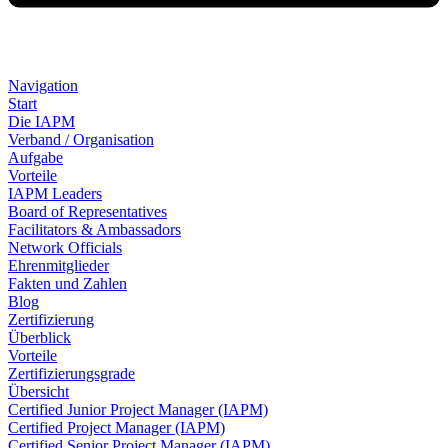
Navigation
Start
Die IAPM
Verband / Organisation
Aufgabe
Vorteile
IAPM Leaders
Board of Representatives
Facilitators & Ambassadors
Network Officials
Ehrenmitglieder
Fakten und Zahlen
Blog
Zertifizierung
Überblick
Vorteile
Zertifizierungsgrade
Übersicht
Certified Junior Project Manager (IAPM)
Certified Project Manager (IAPM)
Certified Senior Project Manager (IAPM)