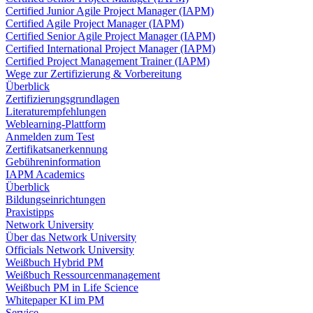
Certified Junior Agile Project Manager (IAPM)
Certified Agile Project Manager (IAPM)
Certified Senior Agile Project Manager (IAPM)
Certified International Project Manager (IAPM)
Certified Project Management Trainer (IAPM)
Wege zur Zertifizierung & Vorbereitung
Überblick
Zertifizierungsgrundlagen
Literaturempfehlungen
Weblearning-Plattform
Anmelden zum Test
Zertifikatsanerkennung
Gebühreninformation
IAPM Academics
Überblick
Bildungseinrichtungen
Praxistipps
Network University
Über das Network University
Officials Network University
Weißbuch Hybrid PM
Weißbuch Ressourcenmanagement
Weißbuch PM in Life Science
Whitepaper KI im PM
Service