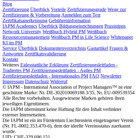
Blog
Zertifizierung
Überblick
Vorteile
Zertifizierungsgrade
Wege zur
Zertifizierung & Vorbereitung
Anmelden zum Test
Zertifikatsanerkennung
Gebühreninformation
IAPM Academics
Überblick
Bildungseinrichtungen
Praxistipps
Network University
Weißbuch Hybrid PM
Weißbuch
Ressourcenmanagement
Weißbuch PM in Life Science
Whitepaper
KI im PM
Service
Überblick
Dokumentenverzeichnis
Gastartikel
Fragen &
Antworten
Zertifikatsvalidierung
Kontakt
Weiteres
Eidesstattliche Erklärung
Zertifizierungsleitfaden -
Tradiertes PM
Zertifizierungsleitfaden - Agiles PM
Zertifizierungsleitfaden - Internationales PM
FAQ
Newsletter
Impressum
Datenschutz
Widerruf
© IAPM - International Association of Project Managers™ ist eine
geschützte Marke: Nr. DE-302010069188.3/35, Nr. EU-009539354
Alle Rechte vorbehalten. Ausgewiesene Marken gehören ihren
jeweiligen Eigentümern.
Die IAPM übernimmt keine Haftung für den Inhalt verlinkter
externer Internetseiten.
Die IAPM ist ein im Fürstentum Liechtenstein eingetragener Verein
(Nr. FL-0002.353.470-6), dem der ideelle Vereinsstatus zuerkannt
wurde.
UID: CHE-329.696.151