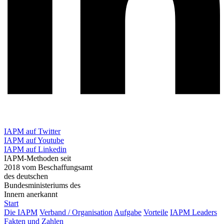
IAPM auf Twitter
IAPM auf Youtube
IAPM auf Linkedin
IAPM-Methoden seit
2018 vom Beschaffungsamt
des deutschen
Bundesministeriums des
Innern anerkannt
Start
Die IAPM
Verband / Organisation
Aufgabe
Vorteile
IAPM Leaders
Fakten und Zahlen