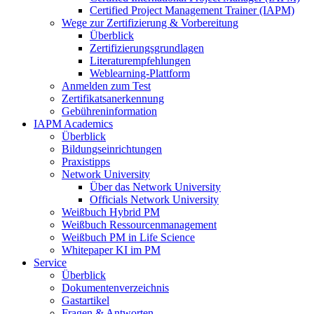
Certified Project Management Trainer (IAPM)
Wege zur Zertifizierung & Vorbereitung
Überblick
Zertifizierungsgrundlagen
Literaturempfehlungen
Weblearning-Plattform
Anmelden zum Test
Zertifikatsanerkennung
Gebühreninformation
IAPM Academics
Überblick
Bildungseinrichtungen
Praxistipps
Network University
Über das Network University
Officials Network University
Weißbuch Hybrid PM
Weißbuch Ressourcenmanagement
Weißbuch PM in Life Science
Whitepaper KI im PM
Service
Überblick
Dokumentenverzeichnis
Gastartikel
Fragen & Antworten