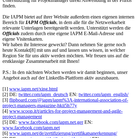
Unterstützung für Projektmanager direkt Anwendung in der Praxis
finden.
Die IAPM bietet auf ihrer Website außerdem einen eigenen internen
Bereich für
IAPM Officials
, in dem alle für die Netzwerkarbeit
relevante Unterlagen bereitgestellt werden. Unterstützt werden die
Officials
zudem durch eine eigene IAPM E-Mail-Adresse und
eigene Visitenkarten.
Wir haben ihr Interesse geweckt? Dann nehmen Sie gerne noch
heute Kontakt[8] mit uns auf und lassen uns wissen, in welcher
Region Sie für uns aktiv werden möchten. Wir freuen uns auf die
erstklassige Zusammenarbeit mit Ihnen!
P.S.: In den nächsten Wochen werden wir damit beginnen, unser
Angebot auch auf der LinkedIn-Plattform aktiv auszubauen.
[1]
www.iapm.net/xing.html
[2] DE:
twitter.com/iapm_deutsch
EN:
twitter.com/iapm_english/
[3]
flipboard.com/@iapm/iapm%3A-international-association-of-
project-managers-magazine-hkii5h77y
[4]
www.scoop.it/t/articles-for-project-management-and-agile-
project-management
[5] DE:
www.facebook.com/iapm.net.ger
EN:
www.facebook.com/iapm.net
[6]
www.iapm.net/de/zertifizierung/zertifikatsanerkennung/