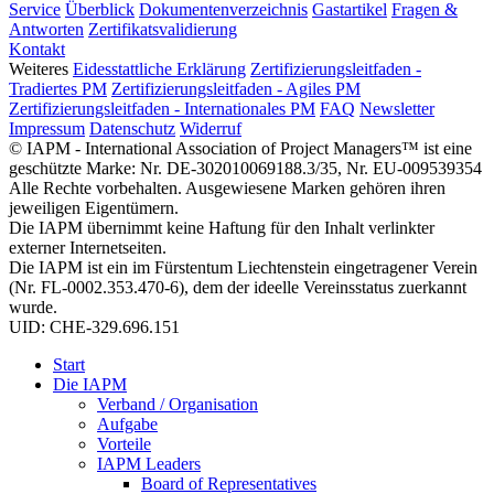
Service
Überblick
Dokumentenverzeichnis
Gastartikel
Fragen &
Antworten
Zertifikatsvalidierung
Kontakt
Weiteres
Eidesstattliche Erklärung
Zertifizierungsleitfaden -
Tradiertes PM
Zertifizierungsleitfaden - Agiles PM
Zertifizierungsleitfaden - Internationales PM
FAQ
Newsletter
Impressum
Datenschutz
Widerruf
© IAPM - International Association of Project Managers™ ist eine
geschützte Marke: Nr. DE-302010069188.3/35, Nr. EU-009539354
Alle Rechte vorbehalten. Ausgewiesene Marken gehören ihren
jeweiligen Eigentümern.
Die IAPM übernimmt keine Haftung für den Inhalt verlinkter
externer Internetseiten.
Die IAPM ist ein im Fürstentum Liechtenstein eingetragener Verein
(Nr. FL-0002.353.470-6), dem der ideelle Vereinsstatus zuerkannt
wurde.
UID: CHE-329.696.151
Start
Die IAPM
Verband / Organisation
Aufgabe
Vorteile
IAPM Leaders
Board of Representatives