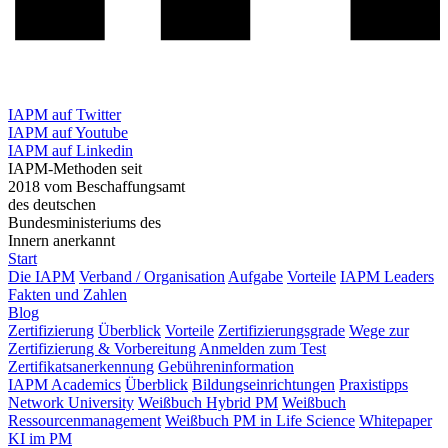
IAPM auf Twitter
IAPM auf Youtube
IAPM auf Linkedin
IAPM-Methoden seit
2018 vom Beschaffungsamt
des deutschen
Bundesministeriums des
Innern anerkannt
Start
Die IAPM
Verband / Organisation
Aufgabe
Vorteile
IAPM Leaders
Fakten und Zahlen
Blog
Zertifizierung
Überblick
Vorteile
Zertifizierungsgrade
Wege zur
Zertifizierung & Vorbereitung
Anmelden zum Test
Zertifikatsanerkennung
Gebühreninformation
IAPM Academics
Überblick
Bildungseinrichtungen
Praxistipps
Network University
Weißbuch Hybrid PM
Weißbuch
Ressourcenmanagement
Weißbuch PM in Life Science
Whitepaper
KI im PM