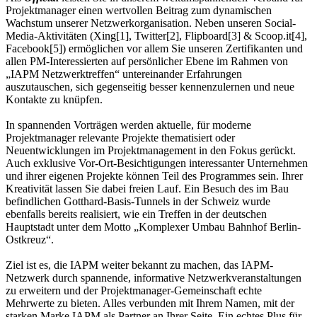
Projektmanager einen wertvollen Beitrag zum dynamischen
Wachstum unserer Netzwerkorganisation. Neben unseren Social-
Media-Aktivitäten (Xing[1], Twitter[2], Flipboard[3] & Scoop.it[4],
Facebook[5]) ermöglichen vor allem Sie unseren Zertifikanten und
allen PM-Interessierten auf persönlicher Ebene im Rahmen von
„IAPM Netzwerktreffen“ untereinander Erfahrungen
auszutauschen, sich gegenseitig besser kennenzulernen und neue
Kontakte zu knüpfen.
In spannenden Vorträgen werden aktuelle, für moderne
Projektmanager relevante Projekte thematisiert oder
Neuentwicklungen im Projektmanagement in den Fokus gerückt.
Auch exklusive Vor-Ort-Besichtigungen interessanter Unternehmen
und ihrer eigenen Projekte können Teil des Programmes sein. Ihrer
Kreativität lassen Sie dabei freien Lauf. Ein Besuch des im Bau
befindlichen Gotthard-Basis-Tunnels in der Schweiz wurde
ebenfalls bereits realisiert, wie ein Treffen in der deutschen
Hauptstadt unter dem Motto „Komplexer Umbau Bahnhof Berlin-
Ostkreuz“.
Ziel ist es, die IAPM weiter bekannt zu machen, das IAPM-
Netzwerk durch spannende, informative Netzwerkveranstaltungen
zu erweitern und der Projektmanager-Gemeinschaft echte
Mehrwerte zu bieten. Alles verbunden mit Ihrem Namen, mit der
starken Marke IAPM als Partner an Ihrer Seite. Ein echtes Plus für