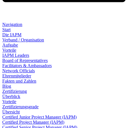
Navigation
Start
Die IAPM
Verband / Organisation
Aufgabe
Vorteile
IAPM Leaders
Board of Representatives
Facilitators & Ambassadors
Network Officials
Ehrenmitglieder
Fakten und Zahlen
Blog
Zertifizierung
Überblick
Vorteile
Zertifizierungsgrade
Übersicht
Certified Junior Project Manager (IAPM)
Certified Project Manager (IAPM)
Certified Senior Project Manager (IAPM)