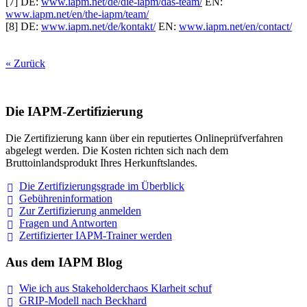
[7] DE:
www.iapm.net/de/die-iapm/das-team/
EN:
www.iapm.net/en/the-iapm/team/
[8] DE:
www.iapm.net/de/kontakt/
EN:
www.iapm.net/en/contact/
« Zurück
Die IAPM-Zertifizierung
Die Zertifizierung kann über ein reputiertes Onlineprüfverfahren
abgelegt werden. Die Kosten richten sich nach dem
Bruttoinlandsprodukt Ihres Herkunftslandes.
Die Zertifizierungsgrade im
Überblick
Gebühreninformation
Zur Zertifizierung
anmelden
Fragen und
Antworten
Zertifizierter IAPM-Trainer
werden
Aus dem IAPM Blog
Wie ich aus Stakeholderchaos Klarheit
schuf
GRIP-Modell nach
Beckhard