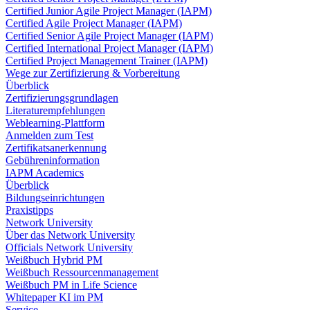
Certified Junior Agile Project Manager (IAPM)
Certified Agile Project Manager (IAPM)
Certified Senior Agile Project Manager (IAPM)
Certified International Project Manager (IAPM)
Certified Project Management Trainer (IAPM)
Wege zur Zertifizierung & Vorbereitung
Überblick
Zertifizierungsgrundlagen
Literaturempfehlungen
Weblearning-Plattform
Anmelden zum Test
Zertifikatsanerkennung
Gebühreninformation
IAPM Academics
Überblick
Bildungseinrichtungen
Praxistipps
Network University
Über das Network University
Officials Network University
Weißbuch Hybrid PM
Weißbuch Ressourcenmanagement
Weißbuch PM in Life Science
Whitepaper KI im PM
Service