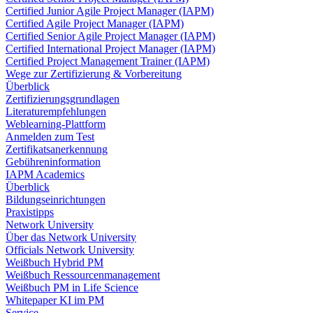
Certified Junior Agile Project Manager (IAPM)
Certified Agile Project Manager (IAPM)
Certified Senior Agile Project Manager (IAPM)
Certified International Project Manager (IAPM)
Certified Project Management Trainer (IAPM)
Wege zur Zertifizierung & Vorbereitung
Überblick
Zertifizierungsgrundlagen
Literaturempfehlungen
Weblearning-Plattform
Anmelden zum Test
Zertifikatsanerkennung
Gebühreninformation
IAPM Academics
Überblick
Bildungseinrichtungen
Praxistipps
Network University
Über das Network University
Officials Network University
Weißbuch Hybrid PM
Weißbuch Ressourcenmanagement
Weißbuch PM in Life Science
Whitepaper KI im PM
Service