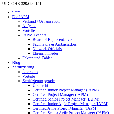
UID: CHE-329.696.151
Start
Die IAPM
Verband / Organisation
Aufgabe
Vorteile
IAPM Leaders
Board of Representatives
Facilitators & Ambassadors
Network Officials
Ehrenmitglieder
Fakten und Zahlen
Blog
Zertifizierung
Überblick
Vorteile
Zertifizierungsgrade
Übersicht
Certified Junior Project Manager (IAPM)
Certified Project Manager (IAPM)
Certified Senior Project Manager (IAPM)
Certified Junior Agile Project Manager (IAPM)
Certified Agile Project Manager (IAPM)
Certified Senior Agile Project Manager (IAPM)