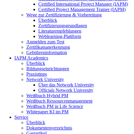
Certified International Project Manager (IAPM)
Certified Project Management Trainer (IAPM)
Wege zur Zertifizierung & Vorbereitung
Überblick
Zertifizierungsgrundlagen
Literaturempfehlungen
Weblearning-Plattform
Anmelden zum Test
Zertifikatsanerkennung
Gebühreninformation
IAPM Academics
Überblick
Bildungseinrichtungen
Praxistipps
Network University
Über das Network University
Officials Network University
Weißbuch Hybrid PM
Weißbuch Ressourcenmanagement
Weißbuch PM in Life Science
Whitepaper KI im PM
Service
Überblick
Dokumentenverzeichnis
Gastartikel