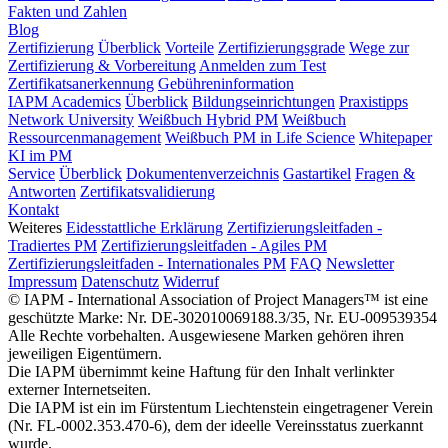
Fakten und Zahlen
Blog
Zertifizierung
Überblick
Vorteile
Zertifizierungsgrade
Wege zur
Zertifizierung & Vorbereitung
Anmelden zum Test
Zertifikatsanerkennung
Gebühreninformation
IAPM Academics
Überblick
Bildungseinrichtungen
Praxistipps
Network University
Weißbuch Hybrid PM
Weißbuch
Ressourcenmanagement
Weißbuch PM in Life Science
Whitepaper
KI im PM
Service
Überblick
Dokumentenverzeichnis
Gastartikel
Fragen &
Antworten
Zertifikatsvalidierung
Kontakt
Weiteres
Eidesstattliche Erklärung
Zertifizierungsleitfaden -
Tradiertes PM
Zertifizierungsleitfaden - Agiles PM
Zertifizierungsleitfaden - Internationales PM
FAQ
Newsletter
Impressum
Datenschutz
Widerruf
© IAPM - International Association of Project Managers™ ist eine
geschützte Marke: Nr. DE-302010069188.3/35, Nr. EU-009539354
Alle Rechte vorbehalten. Ausgewiesene Marken gehören ihren
jeweiligen Eigentümern.
Die IAPM übernimmt keine Haftung für den Inhalt verlinkter
externer Internetseiten.
Die IAPM ist ein im Fürstentum Liechtenstein eingetragener Verein
(Nr. FL-0002.353.470-6), dem der ideelle Vereinsstatus zuerkannt
wurde.