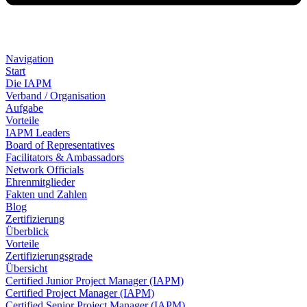
Navigation
Start
Die IAPM
Verband / Organisation
Aufgabe
Vorteile
IAPM Leaders
Board of Representatives
Facilitators & Ambassadors
Network Officials
Ehrenmitglieder
Fakten und Zahlen
Blog
Zertifizierung
Überblick
Vorteile
Zertifizierungsgrade
Übersicht
Certified Junior Project Manager (IAPM)
Certified Project Manager (IAPM)
Certified Senior Project Manager (IAPM)