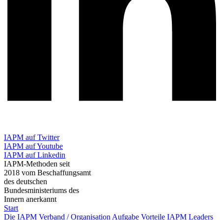
IAPM auf Twitter
IAPM auf Youtube
IAPM auf Linkedin
IAPM-Methoden seit
2018 vom Beschaffungsamt
des deutschen
Bundesministeriums des
Innern anerkannt
Start
Die IAPM
Verband / Organisation
Aufgabe
Vorteile
IAPM Leaders