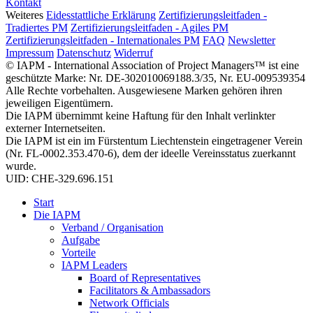
Kontakt
Weiteres
Eidesstattliche Erklärung
Zertifizierungsleitfaden -
Tradiertes PM
Zertifizierungsleitfaden - Agiles PM
Zertifizierungsleitfaden - Internationales PM
FAQ
Newsletter
Impressum
Datenschutz
Widerruf
© IAPM - International Association of Project Managers™ ist eine
geschützte Marke: Nr. DE-302010069188.3/35, Nr. EU-009539354
Alle Rechte vorbehalten. Ausgewiesene Marken gehören ihren
jeweiligen Eigentümern.
Die IAPM übernimmt keine Haftung für den Inhalt verlinkter
externer Internetseiten.
Die IAPM ist ein im Fürstentum Liechtenstein eingetragener Verein
(Nr. FL-0002.353.470-6), dem der ideelle Vereinsstatus zuerkannt
wurde.
UID: CHE-329.696.151
Start
Die IAPM
Verband / Organisation
Aufgabe
Vorteile
IAPM Leaders
Board of Representatives
Facilitators & Ambassadors
Network Officials