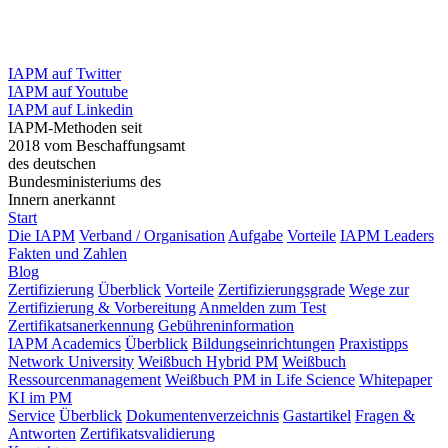
IAPM auf Twitter
IAPM auf Youtube
IAPM auf Linkedin
IAPM-Methoden seit
2018 vom Beschaffungsamt
des deutschen
Bundesministeriums des
Innern anerkannt
Start
Die IAPM
Verband / Organisation
Aufgabe
Vorteile
IAPM Leaders
Fakten und Zahlen
Blog
Zertifizierung
Überblick
Vorteile
Zertifizierungsgrade
Wege zur
Zertifizierung & Vorbereitung
Anmelden zum Test
Zertifikatsanerkennung
Gebühreninformation
IAPM Academics
Überblick
Bildungseinrichtungen
Praxistipps
Network University
Weißbuch Hybrid PM
Weißbuch
Ressourcenmanagement
Weißbuch PM in Life Science
Whitepaper
KI im PM
Service
Überblick
Dokumentenverzeichnis
Gastartikel
Fragen &
Antworten
Zertifikatsvalidierung