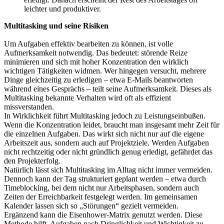
leichter und produktiver.
Multitasking und seine Risiken
Um Aufgaben effektiv bearbeiten zu können, ist volle
Aufmerksamkeit notwendig. Das bedeutet: störende Reize
minimieren und sich mit hoher Konzentration den wirklich
wichtigen Tätigkeiten widmen. Wer hingegen versucht, mehrere
Dinge gleichzeitig zu erledigen – etwa E-Mails beantworten
während eines Gesprächs – teilt seine Aufmerksamkeit. Dieses als
Multitasking bekannte Verhalten wird oft als effizient
missverstanden.
In Wirklichkeit führt Multitasking jedoch zu Leistungseinbußen.
Wenn die Konzentration leidet, braucht man insgesamt mehr Zeit für
die einzelnen Aufgaben. Das wirkt sich nicht nur auf die eigene
Arbeitszeit aus, sondern auch auf Projektziele. Werden Aufgaben
nicht rechtzeitig oder nicht gründlich genug erledigt, gefährdet das
den Projekterfolg.
Natürlich lässt sich Multitasking im Alltag nicht immer vermeiden.
Dennoch kann der Tag strukturiert geplant werden – etwa durch
Timeblocking, bei dem nicht nur Arbeitsphasen, sondern auch
Zeiten der Erreichbarkeit festgelegt werden. Im gemeinsamen
Kalender lassen sich so „Störungen“ gezielt vermeiden.
Ergänzend kann die Eisenhower-Matrix genutzt werden. Diese
Methode hilft, Aufgaben nach Dringlichkeit und Wichtigkeit zu