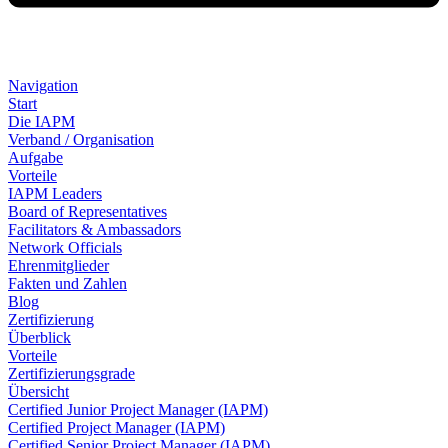
Navigation
Start
Die IAPM
Verband / Organisation
Aufgabe
Vorteile
IAPM Leaders
Board of Representatives
Facilitators & Ambassadors
Network Officials
Ehrenmitglieder
Fakten und Zahlen
Blog
Zertifizierung
Überblick
Vorteile
Zertifizierungsgrade
Übersicht
Certified Junior Project Manager (IAPM)
Certified Project Manager (IAPM)
Certified Senior Project Manager (IAPM)