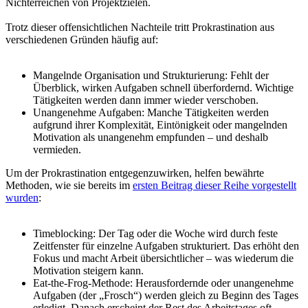
Nichterreichen von Projektzielen.
Trotz dieser offensichtlichen Nachteile tritt Prokrastination aus
verschiedenen Gründen häufig auf:
Mangelnde Organisation und Strukturierung: Fehlt der
Überblick, wirken Aufgaben schnell überfordernd. Wichtige
Tätigkeiten werden dann immer wieder verschoben.
Unangenehme Aufgaben: Manche Tätigkeiten werden
aufgrund ihrer Komplexität, Eintönigkeit oder mangelnden
Motivation als unangenehm empfunden – und deshalb
vermieden.
Um der Prokrastination entgegenzuwirken, helfen bewährte
Methoden, wie sie bereits im
ersten Beitrag dieser Reihe vorgestellt
wurden
:
Timeblocking: Der Tag oder die Woche wird durch feste
Zeitfenster für einzelne Aufgaben strukturiert. Das erhöht den
Fokus und macht Arbeit übersichtlicher – was wiederum die
Motivation steigern kann.
Eat-the-Frog-Methode: Herausfordernde oder unangenehme
Aufgaben (der „Frosch“) werden gleich zu Beginn des Tages
erledigt. Danach erscheint der Rest des Arbeitstages oft