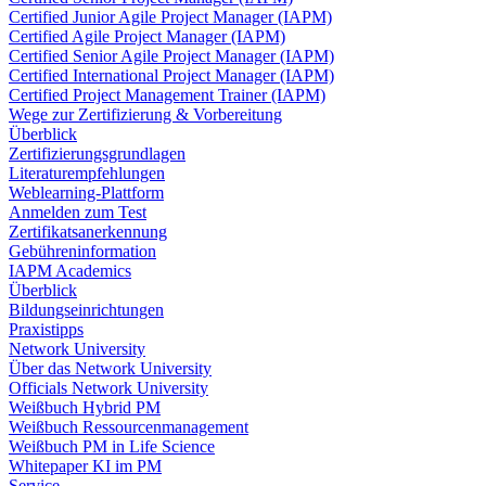
Certified Junior Agile Project Manager (IAPM)
Certified Agile Project Manager (IAPM)
Certified Senior Agile Project Manager (IAPM)
Certified International Project Manager (IAPM)
Certified Project Management Trainer (IAPM)
Wege zur Zertifizierung & Vorbereitung
Überblick
Zertifizierungsgrundlagen
Literaturempfehlungen
Weblearning-Plattform
Anmelden zum Test
Zertifikatsanerkennung
Gebühreninformation
IAPM Academics
Überblick
Bildungseinrichtungen
Praxistipps
Network University
Über das Network University
Officials Network University
Weißbuch Hybrid PM
Weißbuch Ressourcenmanagement
Weißbuch PM in Life Science
Whitepaper KI im PM
Service