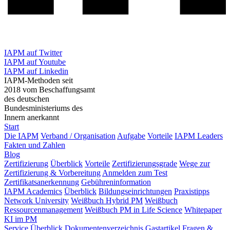
IAPM auf Twitter
IAPM auf Youtube
IAPM auf Linkedin
IAPM-Methoden seit
2018 vom Beschaffungsamt
des deutschen
Bundesministeriums des
Innern anerkannt
Start
Die IAPM
Verband / Organisation
Aufgabe
Vorteile
IAPM Leaders
Fakten und Zahlen
Blog
Zertifizierung
Überblick
Vorteile
Zertifizierungsgrade
Wege zur
Zertifizierung & Vorbereitung
Anmelden zum Test
Zertifikatsanerkennung
Gebühreninformation
IAPM Academics
Überblick
Bildungseinrichtungen
Praxistipps
Network University
Weißbuch Hybrid PM
Weißbuch
Ressourcenmanagement
Weißbuch PM in Life Science
Whitepaper
KI im PM
Service
Überblick
Dokumentenverzeichnis
Gastartikel
Fragen &