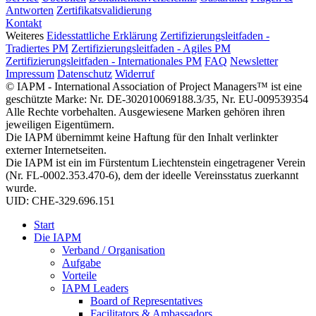
Antworten
Zertifikatsvalidierung
Kontakt
Weiteres
Eidesstattliche Erklärung
Zertifizierungsleitfaden -
Tradiertes PM
Zertifizierungsleitfaden - Agiles PM
Zertifizierungsleitfaden - Internationales PM
FAQ
Newsletter
Impressum
Datenschutz
Widerruf
© IAPM - International Association of Project Managers™ ist eine
geschützte Marke: Nr. DE-302010069188.3/35, Nr. EU-009539354
Alle Rechte vorbehalten. Ausgewiesene Marken gehören ihren
jeweiligen Eigentümern.
Die IAPM übernimmt keine Haftung für den Inhalt verlinkter
externer Internetseiten.
Die IAPM ist ein im Fürstentum Liechtenstein eingetragener Verein
(Nr. FL-0002.353.470-6), dem der ideelle Vereinsstatus zuerkannt
wurde.
UID: CHE-329.696.151
Start
Die IAPM
Verband / Organisation
Aufgabe
Vorteile
IAPM Leaders
Board of Representatives
Facilitators & Ambassadors