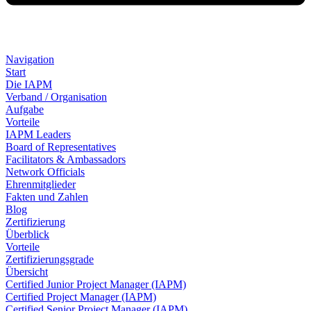
Navigation
Start
Die IAPM
Verband / Organisation
Aufgabe
Vorteile
IAPM Leaders
Board of Representatives
Facilitators & Ambassadors
Network Officials
Ehrenmitglieder
Fakten und Zahlen
Blog
Zertifizierung
Überblick
Vorteile
Zertifizierungsgrade
Übersicht
Certified Junior Project Manager (IAPM)
Certified Project Manager (IAPM)
Certified Senior Project Manager (IAPM)