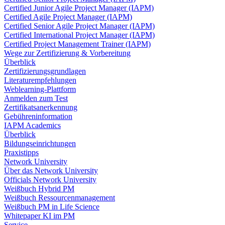
Certified Junior Agile Project Manager (IAPM)
Certified Agile Project Manager (IAPM)
Certified Senior Agile Project Manager (IAPM)
Certified International Project Manager (IAPM)
Certified Project Management Trainer (IAPM)
Wege zur Zertifizierung & Vorbereitung
Überblick
Zertifizierungsgrundlagen
Literaturempfehlungen
Weblearning-Plattform
Anmelden zum Test
Zertifikatsanerkennung
Gebühreninformation
IAPM Academics
Überblick
Bildungseinrichtungen
Praxistipps
Network University
Über das Network University
Officials Network University
Weißbuch Hybrid PM
Weißbuch Ressourcenmanagement
Weißbuch PM in Life Science
Whitepaper KI im PM
Service