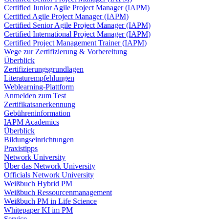
Certified Junior Agile Project Manager (IAPM)
Certified Agile Project Manager (IAPM)
Certified Senior Agile Project Manager (IAPM)
Certified International Project Manager (IAPM)
Certified Project Management Trainer (IAPM)
Wege zur Zertifizierung & Vorbereitung
Überblick
Zertifizierungsgrundlagen
Literaturempfehlungen
Weblearning-Plattform
Anmelden zum Test
Zertifikatsanerkennung
Gebühreninformation
IAPM Academics
Überblick
Bildungseinrichtungen
Praxistipps
Network University
Über das Network University
Officials Network University
Weißbuch Hybrid PM
Weißbuch Ressourcenmanagement
Weißbuch PM in Life Science
Whitepaper KI im PM
Service