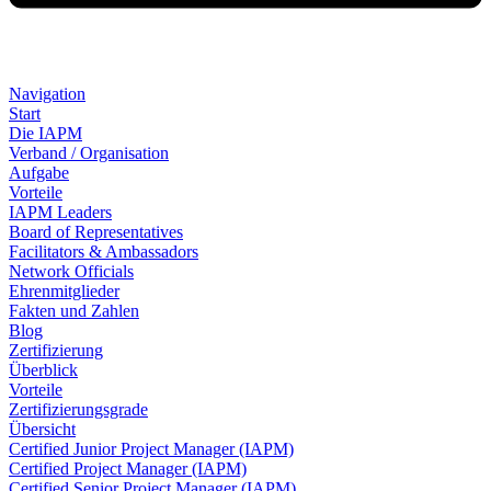
Navigation
Start
Die IAPM
Verband / Organisation
Aufgabe
Vorteile
IAPM Leaders
Board of Representatives
Facilitators & Ambassadors
Network Officials
Ehrenmitglieder
Fakten und Zahlen
Blog
Zertifizierung
Überblick
Vorteile
Zertifizierungsgrade
Übersicht
Certified Junior Project Manager (IAPM)
Certified Project Manager (IAPM)
Certified Senior Project Manager (IAPM)