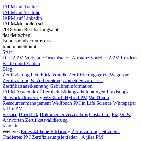
IAPM auf Twitter
IAPM auf Youtube
IAPM auf Linkedin
IAPM-Methoden seit
2018 vom Beschaffungsamt
des deutschen
Bundesministeriums des
Innern anerkannt
Start
Die IAPM
Verband / Organisation
Aufgabe
Vorteile
IAPM Leaders
Fakten und Zahlen
Blog
Zertifizierung
Überblick
Vorteile
Zertifizierungsgrade
Wege zur
Zertifizierung & Vorbereitung
Anmelden zum Test
Zertifikatsanerkennung
Gebühreninformation
IAPM Academics
Überblick
Bildungseinrichtungen
Praxistipps
Network University
Weißbuch Hybrid PM
Weißbuch
Ressourcenmanagement
Weißbuch PM in Life Science
Whitepaper
KI im PM
Service
Überblick
Dokumentenverzeichnis
Gastartikel
Fragen &
Antworten
Zertifikatsvalidierung
Kontakt
Weiteres
Eidesstattliche Erklärung
Zertifizierungsleitfaden -
Tradiertes PM
Zertifizierungsleitfaden - Agiles PM