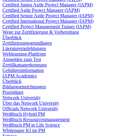
Certified Junior Agile Project Manager (IAPM)
Certified Agile Project Manager (IAPM)
Certified Senior Agile Project Manager (IAPM)
Certified International Project Manager (IAPM)
Certified Project Management Trainer (IAPM)
Wege zur Zertifizierung & Vorbereitung
Überblick
Zertifizierungsgrundlagen
Literaturempfehlungen
Weblearning-Plattform
Anmelden zum Test
Zertifikatsanerkennung
Gebühreninformation
IAPM Academics
Überblick
Bildungseinrichtungen
Praxistipps
Network University
Über das Network University
Officials Network University
Weißbuch Hybrid PM
Weißbuch Ressourcenmanagement
Weißbuch PM in Life Science
Whitepaper KI im PM
Service