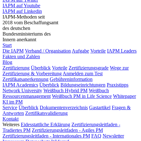
IAPM auf Youtube
IAPM auf Linkedin
IAPM-Methoden seit
2018 vom Beschaffungsamt
des deutschen
Bundesministeriums des
Innern anerkannt
Start
Die IAPM
Verband / Organisation
Aufgabe
Vorteile
IAPM Leaders
Fakten und Zahlen
Blog
Zertifizierung
Überblick
Vorteile
Zertifizierungsgrade
Wege zur
Zertifizierung & Vorbereitung
Anmelden zum Test
Zertifikatsanerkennung
Gebühreninformation
IAPM Academics
Überblick
Bildungseinrichtungen
Praxistipps
Network University
Weißbuch Hybrid PM
Weißbuch
Ressourcenmanagement
Weißbuch PM in Life Science
Whitepaper
KI im PM
Service
Überblick
Dokumentenverzeichnis
Gastartikel
Fragen &
Antworten
Zertifikatsvalidierung
Kontakt
Weiteres
Eidesstattliche Erklärung
Zertifizierungsleitfaden -
Tradiertes PM
Zertifizierungsleitfaden - Agiles PM
Zertifizierungsleitfaden - Internationales PM
FAQ
Newsletter