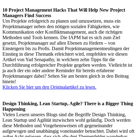
10 Project Management Hacks That Will Help New Project
Managers Find Success
Um Projekte erfolgreich zu planen und umzusetzen, muss ein
Projektmanager neben den nötigen sozialen Fähigkeiten, wie
Kommunikation oder Konfliktmanagement, auch die richtigen
Methoden und Tools kennen. Die IAPM hat es sich zum Ziel
gesetzt, Projektmanager auf allen Ebenen zu fördern – von
Einsteigern bis zu Profis. Damit Projektmanagementneulingen der
Einstieg in diese Thematik erleichtert wird, empfehlen wir diesen
Artikel von Yad Senapathy, in welchem zehn Tipps für die
Durchführung erfolgreicher Projekte gegeben werden. Vielleicht ist
ja auch der ein oder andere Reminder für bereits erfahrene
Projektmanager dabei? Sehen Sie am besten gleich in den Beitrag
hinein!
Klicken Sie hier um den Originalartikel zu lesen.
Design Thinking, Lean Startup, Agile? There is a Bigger Thing
Happening
Vielen Lesern unseres Blogs sind die Begriffe Design Thinking,
Lean Startup und Agilität inzwischen wohl geläufig. Doch werden
diese Methoden und Vorgehensweisen oft gegeneinander
aufgewogen und unabhängig voneinander betrachtet. Dabei wird oft
außer Acht gelassen, dass sich alle drei Themenfelder wunderbar