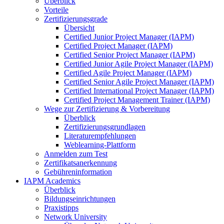
Überblick
Vorteile
Zertifizierungsgrade
Übersicht
Certified Junior Project Manager (IAPM)
Certified Project Manager (IAPM)
Certified Senior Project Manager (IAPM)
Certified Junior Agile Project Manager (IAPM)
Certified Agile Project Manager (IAPM)
Certified Senior Agile Project Manager (IAPM)
Certified International Project Manager (IAPM)
Certified Project Management Trainer (IAPM)
Wege zur Zertifizierung & Vorbereitung
Überblick
Zertifizierungsgrundlagen
Literaturempfehlungen
Weblearning-Plattform
Anmelden zum Test
Zertifikatsanerkennung
Gebühreninformation
IAPM Academics
Überblick
Bildungseinrichtungen
Praxistipps
Network University