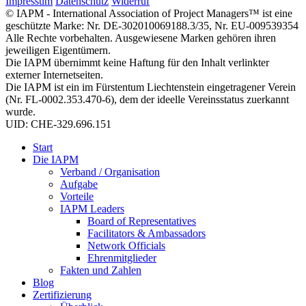
Impressum
Datenschutz
Widerruf
© IAPM - International Association of Project Managers™ ist eine
geschützte Marke: Nr. DE-302010069188.3/35, Nr. EU-009539354
Alle Rechte vorbehalten. Ausgewiesene Marken gehören ihren
jeweiligen Eigentümern.
Die IAPM übernimmt keine Haftung für den Inhalt verlinkter
externer Internetseiten.
Die IAPM ist ein im Fürstentum Liechtenstein eingetragener Verein
(Nr. FL-0002.353.470-6), dem der ideelle Vereinsstatus zuerkannt
wurde.
UID: CHE-329.696.151
Start
Die IAPM
Verband / Organisation
Aufgabe
Vorteile
IAPM Leaders
Board of Representatives
Facilitators & Ambassadors
Network Officials
Ehrenmitglieder
Fakten und Zahlen
Blog
Zertifizierung