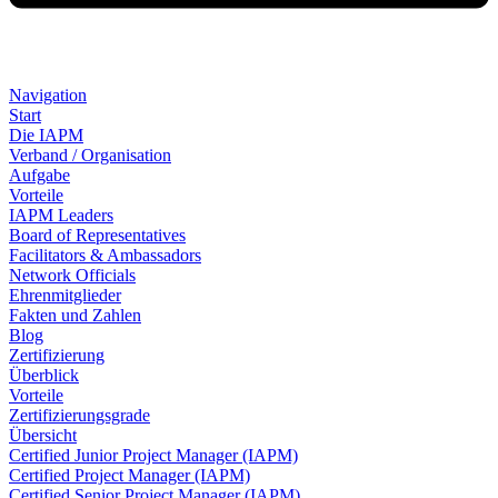
Navigation
Start
Die IAPM
Verband / Organisation
Aufgabe
Vorteile
IAPM Leaders
Board of Representatives
Facilitators & Ambassadors
Network Officials
Ehrenmitglieder
Fakten und Zahlen
Blog
Zertifizierung
Überblick
Vorteile
Zertifizierungsgrade
Übersicht
Certified Junior Project Manager (IAPM)
Certified Project Manager (IAPM)
Certified Senior Project Manager (IAPM)