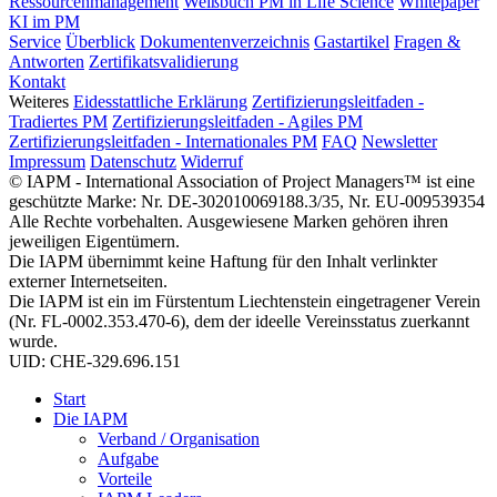
Ressourcenmanagement
Weißbuch PM in Life Science
Whitepaper
KI im PM
Service
Überblick
Dokumentenverzeichnis
Gastartikel
Fragen &
Antworten
Zertifikatsvalidierung
Kontakt
Weiteres
Eidesstattliche Erklärung
Zertifizierungsleitfaden -
Tradiertes PM
Zertifizierungsleitfaden - Agiles PM
Zertifizierungsleitfaden - Internationales PM
FAQ
Newsletter
Impressum
Datenschutz
Widerruf
© IAPM - International Association of Project Managers™ ist eine
geschützte Marke: Nr. DE-302010069188.3/35, Nr. EU-009539354
Alle Rechte vorbehalten. Ausgewiesene Marken gehören ihren
jeweiligen Eigentümern.
Die IAPM übernimmt keine Haftung für den Inhalt verlinkter
externer Internetseiten.
Die IAPM ist ein im Fürstentum Liechtenstein eingetragener Verein
(Nr. FL-0002.353.470-6), dem der ideelle Vereinsstatus zuerkannt
wurde.
UID: CHE-329.696.151
Start
Die IAPM
Verband / Organisation
Aufgabe
Vorteile