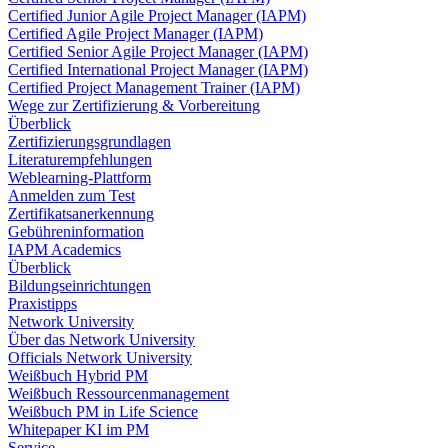
Certified Junior Agile Project Manager (IAPM)
Certified Agile Project Manager (IAPM)
Certified Senior Agile Project Manager (IAPM)
Certified International Project Manager (IAPM)
Certified Project Management Trainer (IAPM)
Wege zur Zertifizierung & Vorbereitung
Überblick
Zertifizierungsgrundlagen
Literaturempfehlungen
Weblearning-Plattform
Anmelden zum Test
Zertifikatsanerkennung
Gebühreninformation
IAPM Academics
Überblick
Bildungseinrichtungen
Praxistipps
Network University
Über das Network University
Officials Network University
Weißbuch Hybrid PM
Weißbuch Ressourcenmanagement
Weißbuch PM in Life Science
Whitepaper KI im PM
Service