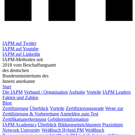
IAPM auf Twitter
IAPM auf Youtube
IAPM auf Linkedin
IAPM-Methoden seit
2018 vom Beschaffungsamt
des deutschen
Bundesministeriums des
Innern anerkannt
Start
Die IAPM
Verband / Organisation
Aufgabe
Vorteile
IAPM Leaders
Fakten und Zahlen
Blog
Zertifizierung
Überblick
Vorteile
Zertifizierungsgrade
Wege zur
Zertifizierung & Vorbereitung
Anmelden zum Test
Zertifikatsanerkennung
Gebühreninformation
IAPM Academics
Überblick
Bildungseinrichtungen
Praxistipps
Network University
Weißbuch Hybrid PM
Weißbuch