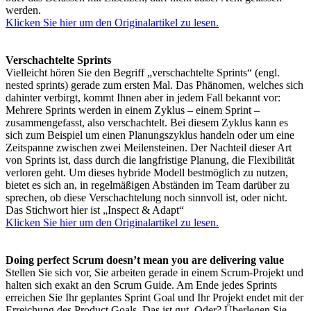
werden.
Klicken Sie hier um den Originalartikel zu lesen.
Verschachtelte Sprints
Vielleicht hören Sie den Begriff „verschachtelte Sprints“ (engl.
nested sprints) gerade zum ersten Mal. Das Phänomen, welches sich
dahinter verbirgt, kommt Ihnen aber in jedem Fall bekannt vor:
Mehrere Sprints werden in einem Zyklus – einem Sprint –
zusammengefasst, also verschachtelt. Bei diesem Zyklus kann es
sich zum Beispiel um einen Planungszyklus handeln oder um eine
Zeitspanne zwischen zwei Meilensteinen. Der Nachteil dieser Art
von Sprints ist, dass durch die langfristige Planung, die Flexibilität
verloren geht. Um dieses hybride Modell bestmöglich zu nutzen,
bietet es sich an, in regelmäßigen Abständen im Team darüber zu
sprechen, ob diese Verschachtelung noch sinnvoll ist, oder nicht.
Das Stichwort hier ist „Inspect & Adapt“
Klicken Sie hier um den Originalartikel zu lesen.
Doing perfect Scrum doesn’t mean you are delivering value
Stellen Sie sich vor, Sie arbeiten gerade in einem Scrum-Projekt und
halten sich exakt an den Scrum Guide. Am Ende jedes Sprints
erreichen Sie Ihr geplantes Sprint Goal und Ihr Projekt endet mit der
Erreichung des Product Goals. Das ist gut. Oder? Überlegen Sie