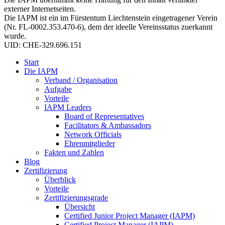
externer Internetseiten.
Die IAPM ist ein im Fürstentum Liechtenstein eingetragener Verein
(Nr. FL-0002.353.470-6), dem der ideelle Vereinsstatus zuerkannt
wurde.
UID: CHE-329.696.151
Start
Die IAPM
Verband / Organisation
Aufgabe
Vorteile
IAPM Leaders
Board of Representatives
Facilitators & Ambassadors
Network Officials
Ehrenmitglieder
Fakten und Zahlen
Blog
Zertifizierung
Überblick
Vorteile
Zertifizierungsgrade
Übersicht
Certified Junior Project Manager (IAPM)
Certified Project Manager (IAPM)