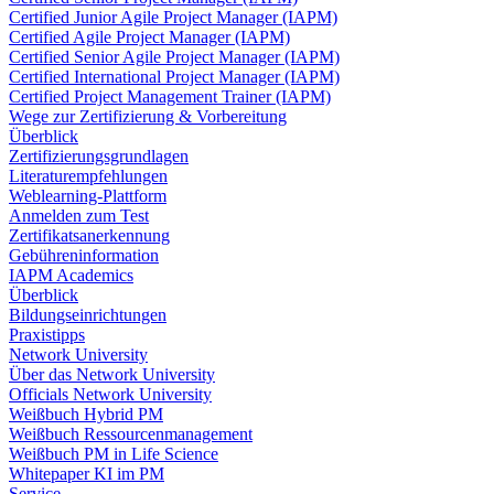
Certified Junior Agile Project Manager (IAPM)
Certified Agile Project Manager (IAPM)
Certified Senior Agile Project Manager (IAPM)
Certified International Project Manager (IAPM)
Certified Project Management Trainer (IAPM)
Wege zur Zertifizierung & Vorbereitung
Überblick
Zertifizierungsgrundlagen
Literaturempfehlungen
Weblearning-Plattform
Anmelden zum Test
Zertifikatsanerkennung
Gebühreninformation
IAPM Academics
Überblick
Bildungseinrichtungen
Praxistipps
Network University
Über das Network University
Officials Network University
Weißbuch Hybrid PM
Weißbuch Ressourcenmanagement
Weißbuch PM in Life Science
Whitepaper KI im PM
Service