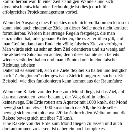
kontrollierbar war. In einer Zeit ständigen Wandels und sich
dynamisch entwickelnder Technologie ist dies jedoch für
erfolgreiches Projektmanagement vorbei.
Wenn der Ausgang eines Projektes noch nicht vollkommen klar sein
kann, sind auch eindeutige Ziele an dieser Stelle noch nicht konkret
formulierbar. Werden hier strenge Regeln festgelegt, die man
einzuhalten hat, oder genaue Kriterien, die es zu erfüllen gilt, läuft
man Gefahr, damit am Ende ein völlig falsches Ziel zu verfolgen.
Man würde sich zu sehr an dem Ziel orientieren und zu wenig auf
die aktuellen Situationen achten, denn diese könnte sich bereits
wieder verändert haben und man könnte damit in eine falsche
Richtung arbeiten.
Daher ist es essentiell, sich die Ziele flexibel zu halten und lediglich
nach “Zielregionen” oder gewissen Zielrichtungen zu suchen. Ein
Beispiel, wie dies funktionieren kann kommt aus der Raumfahrt:
Wenn eine Rakete von der Erde zum Mond fliegt, ist das Ziel, auf
das man zusteuert, zwar bekannt, der Weg dorthin jedoch
keineswegs. Die Erde rotiert am Äquator mit 1600 km/h, der Mond
bewegt sich mit etwa 1000 km/s durch das All, die Erde selbst
bewegt sich erneut mit etwa 220 km/s durch den Weltraum und die
Rakete bewegt sich mit über 7,8 km/s.
Eine Rakete von der Erde zum Mond fliegen zu lassen und auch
dort ankommen zu lassen, ist daher ein hochkomplexes