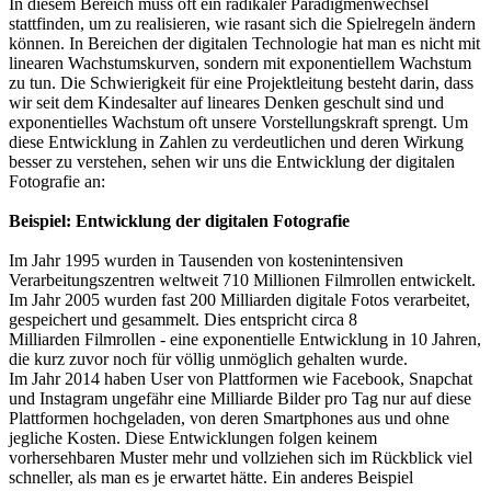
In diesem Bereich muss oft ein radikaler Paradigmenwechsel
stattfinden, um zu realisieren, wie rasant sich die Spielregeln ändern
können. In Bereichen der digitalen Technologie hat man es nicht mit
linearen Wachstumskurven, sondern mit exponentiellem Wachstum
zu tun. Die Schwierigkeit für eine Projektleitung besteht darin, dass
wir seit dem Kindesalter auf lineares Denken geschult sind und
exponentielles Wachstum oft unsere Vorstellungskraft sprengt. Um
diese Entwicklung in Zahlen zu verdeutlichen und deren Wirkung
besser zu verstehen, sehen wir uns die Entwicklung der digitalen
Fotografie an:
Beispiel: Entwicklung der digitalen Fotografie
Im Jahr 1995 wurden in Tausenden von kostenintensiven
Verarbeitungszentren weltweit 710 Millionen Filmrollen entwickelt.
Im Jahr 2005 wurden fast 200 Milliarden digitale Fotos verarbeitet,
gespeichert und gesammelt. Dies entspricht circa 8
Milliarden Filmrollen - eine exponentielle Entwicklung in 10 Jahren,
die kurz zuvor noch für völlig unmöglich gehalten wurde.
Im Jahr 2014 haben User von Plattformen wie Facebook, Snapchat
und Instagram ungefähr eine Milliarde Bilder pro Tag nur auf diese
Plattformen hochgeladen, von deren Smartphones aus und ohne
jegliche Kosten. Diese Entwicklungen folgen keinem
vorhersehbaren Muster mehr und vollziehen sich im Rückblick viel
schneller, als man es je erwartet hätte. Ein anderes Beispiel