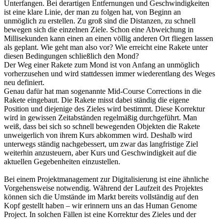
Unterfangen. Bei derartigen Entfernungen und Geschwindigkeiten
ist eine klare Linie, der man zu folgen hat, von Beginn an
unmöglich zu erstellen. Zu groß sind die Distanzen, zu schnell
bewegen sich die einzelnen Ziele. Schon eine Abweichung in
Millisekunden kann einen an einen völlig anderen Ort fliegen lassen
als geplant. Wie geht man also vor? Wie erreicht eine Rakete unter
diesen Bedingungen schließlich den Mond?
Der Weg einer Rakete zum Mond ist von Anfang an unmöglich
vorherzusehen und wird stattdessen immer wiederentlang des Weges
neu definiert.
Genau dafür hat man sogenannte Mid-Course Corrections in die
Rakete eingebaut. Die Rakete misst dabei ständig die eigene
Position und diejenige des Zieles wird bestimmt. Diese Korrektur
wird in gewissen Zeitabständen regelmäßig durchgeführt. Man
weiß, dass bei sich so schnell bewegenden Objekten die Rakete
unweigerlich von ihrem Kurs abkommen wird. Deshalb wird
unterwegs ständig nachgebessert, um zwar das langfristige Ziel
weiterhin anzusteuern, aber Kurs und Geschwindigkeit auf die
aktuellen Gegebenheiten einzustellen.
Bei einem Projektmanagement zur Digitalisierung ist eine ähnliche
Vorgehensweise notwendig. Während der Laufzeit des Projektes
können sich die Umstände im Markt bereits vollständig auf den
Kopf gestellt haben – wir erinnern uns an das Human Genome
Project. In solchen Fällen ist eine Korrektur des Zieles und der