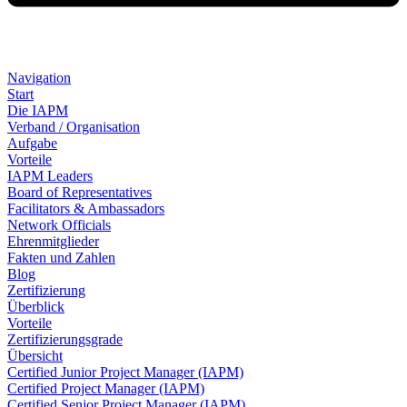
Navigation
Start
Die IAPM
Verband / Organisation
Aufgabe
Vorteile
IAPM Leaders
Board of Representatives
Facilitators & Ambassadors
Network Officials
Ehrenmitglieder
Fakten und Zahlen
Blog
Zertifizierung
Überblick
Vorteile
Zertifizierungsgrade
Übersicht
Certified Junior Project Manager (IAPM)
Certified Project Manager (IAPM)
Certified Senior Project Manager (IAPM)