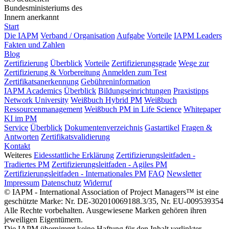
Bundesministeriums des
Innern anerkannt
Start
Die IAPM
Verband / Organisation
Aufgabe
Vorteile
IAPM Leaders
Fakten und Zahlen
Blog
Zertifizierung
Überblick
Vorteile
Zertifizierungsgrade
Wege zur
Zertifizierung & Vorbereitung
Anmelden zum Test
Zertifikatsanerkennung
Gebühreninformation
IAPM Academics
Überblick
Bildungseinrichtungen
Praxistipps
Network University
Weißbuch Hybrid PM
Weißbuch
Ressourcenmanagement
Weißbuch PM in Life Science
Whitepaper
KI im PM
Service
Überblick
Dokumentenverzeichnis
Gastartikel
Fragen &
Antworten
Zertifikatsvalidierung
Kontakt
Weiteres
Eidesstattliche Erklärung
Zertifizierungsleitfaden -
Tradiertes PM
Zertifizierungsleitfaden - Agiles PM
Zertifizierungsleitfaden - Internationales PM
FAQ
Newsletter
Impressum
Datenschutz
Widerruf
© IAPM - International Association of Project Managers™ ist eine
geschützte Marke: Nr. DE-302010069188.3/35, Nr. EU-009539354
Alle Rechte vorbehalten. Ausgewiesene Marken gehören ihren
jeweiligen Eigentümern.
Die IAPM übernimmt keine Haftung für den Inhalt verlinkter