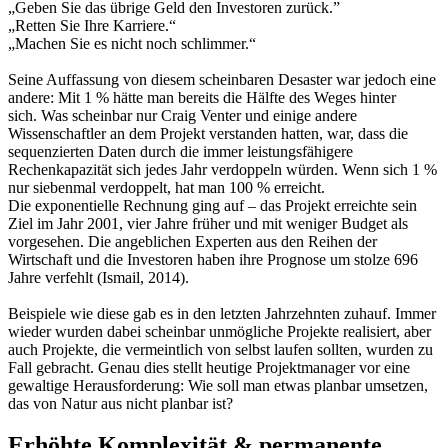
„Geben Sie das übrige Geld den Investoren zurück.”
„Retten Sie Ihre Karriere.“
„Machen Sie es nicht noch schlimmer.“
Seine Auffassung von diesem scheinbaren Desaster war jedoch eine
andere: Mit 1 % hätte man bereits die Hälfte des Weges hinter
sich. Was scheinbar nur Craig Venter und einige andere
Wissenschaftler an dem Projekt verstanden hatten, war, dass die
sequenzierten Daten durch die immer leistungsfähigere
Rechenkapazität sich jedes Jahr verdoppeln würden. Wenn sich 1 %
nur siebenmal verdoppelt, hat man 100 % erreicht.
Die exponentielle Rechnung ging auf – das Projekt erreichte sein
Ziel im Jahr 2001, vier Jahre früher und mit weniger Budget als
vorgesehen. Die angeblichen Experten aus den Reihen der
Wirtschaft und die Investoren haben ihre Prognose um stolze 696
Jahre verfehlt (Ismail, 2014).
Beispiele wie diese gab es in den letzten Jahrzehnten zuhauf. Immer
wieder wurden dabei scheinbar unmögliche Projekte realisiert, aber
auch Projekte, die vermeintlich von selbst laufen sollten, wurden zu
Fall gebracht. Genau dies stellt heutige Projektmanager vor eine
gewaltige Herausforderung: Wie soll man etwas planbar umsetzen,
das von Natur aus nicht planbar ist?
Erhöhte Komplexität & permanente