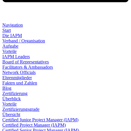
Navigation
Start
Die IAPM
Verband / Organisation
Aufgabe
Vorteile
IAPM Leaders
Board of Representatives
Facilitators & Ambassadors
Network Officials
Ehrenmitglieder
Fakten und Zahlen
Blog
Zertifizierung
Überblick
Vorteile
Zertifizierungsgrade
Übersicht
Certified Junior Project Manager (IAPM)
Certified Project Manager (IAPM)
Certified Senior Project Manager (IAPM)