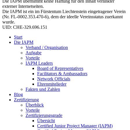
Die IAPM übernimmt keine Haftung für den Inhalt verlinkter
externer Internetseiten.
Die IAPM ist ein im Fürstentum Liechtenstein eingetragener Verein
(Nr. FL-0002.353.470-6), dem der ideelle Vereinsstatus zuerkannt
wurde.
UID: CHE-329.696.151
Start
Die IAPM
Verband / Organisation
Aufgabe
Vorteile
IAPM Leaders
Board of Representatives
Facilitators & Ambassadors
Network Officials
Ehrenmitglieder
Fakten und Zahlen
Blog
Zertifizierung
Überblick
Vorteile
Zertifizierungsgrade
Übersicht
Certified Junior Project Manager (IAPM)