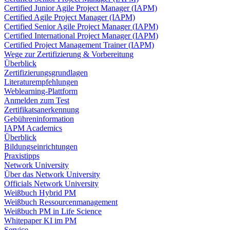
Certified Junior Agile Project Manager (IAPM)
Certified Agile Project Manager (IAPM)
Certified Senior Agile Project Manager (IAPM)
Certified International Project Manager (IAPM)
Certified Project Management Trainer (IAPM)
Wege zur Zertifizierung & Vorbereitung
Überblick
Zertifizierungsgrundlagen
Literaturempfehlungen
Weblearning-Plattform
Anmelden zum Test
Zertifikatsanerkennung
Gebühreninformation
IAPM Academics
Überblick
Bildungseinrichtungen
Praxistipps
Network University
Über das Network University
Officials Network University
Weißbuch Hybrid PM
Weißbuch Ressourcenmanagement
Weißbuch PM in Life Science
Whitepaper KI im PM
Service