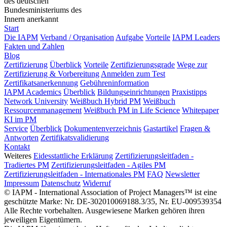
des deutschen
Bundesministeriums des
Innern anerkannt
Start
Die IAPM
Verband / Organisation
Aufgabe
Vorteile
IAPM Leaders
Fakten und Zahlen
Blog
Zertifizierung
Überblick
Vorteile
Zertifizierungsgrade
Wege zur
Zertifizierung & Vorbereitung
Anmelden zum Test
Zertifikatsanerkennung
Gebühreninformation
IAPM Academics
Überblick
Bildungseinrichtungen
Praxistipps
Network University
Weißbuch Hybrid PM
Weißbuch
Ressourcenmanagement
Weißbuch PM in Life Science
Whitepaper
KI im PM
Service
Überblick
Dokumentenverzeichnis
Gastartikel
Fragen &
Antworten
Zertifikatsvalidierung
Kontakt
Weiteres
Eidesstattliche Erklärung
Zertifizierungsleitfaden -
Tradiertes PM
Zertifizierungsleitfaden - Agiles PM
Zertifizierungsleitfaden - Internationales PM
FAQ
Newsletter
Impressum
Datenschutz
Widerruf
© IAPM - International Association of Project Managers™ ist eine
geschützte Marke: Nr. DE-302010069188.3/35, Nr. EU-009539354
Alle Rechte vorbehalten. Ausgewiesene Marken gehören ihren
jeweiligen Eigentümern.