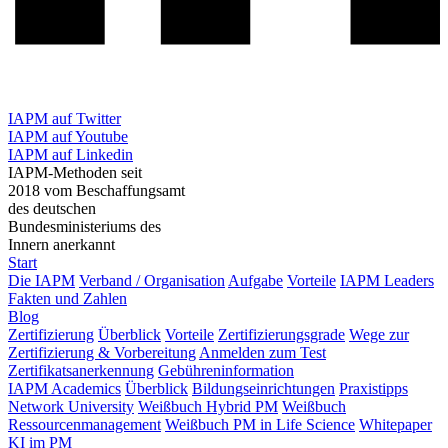
IAPM auf Twitter
IAPM auf Youtube
IAPM auf Linkedin
IAPM-Methoden seit
2018 vom Beschaffungsamt
des deutschen
Bundesministeriums des
Innern anerkannt
Start
Die IAPM
Verband / Organisation
Aufgabe
Vorteile
IAPM Leaders
Fakten und Zahlen
Blog
Zertifizierung
Überblick
Vorteile
Zertifizierungsgrade
Wege zur
Zertifizierung & Vorbereitung
Anmelden zum Test
Zertifikatsanerkennung
Gebühreninformation
IAPM Academics
Überblick
Bildungseinrichtungen
Praxistipps
Network University
Weißbuch Hybrid PM
Weißbuch
Ressourcenmanagement
Weißbuch PM in Life Science
Whitepaper
KI im PM