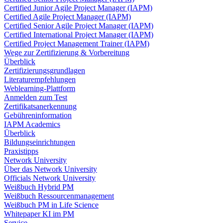
Certified Junior Agile Project Manager (IAPM)
Certified Agile Project Manager (IAPM)
Certified Senior Agile Project Manager (IAPM)
Certified International Project Manager (IAPM)
Certified Project Management Trainer (IAPM)
Wege zur Zertifizierung & Vorbereitung
Überblick
Zertifizierungsgrundlagen
Literaturempfehlungen
Weblearning-Plattform
Anmelden zum Test
Zertifikatsanerkennung
Gebühreninformation
IAPM Academics
Überblick
Bildungseinrichtungen
Praxistipps
Network University
Über das Network University
Officials Network University
Weißbuch Hybrid PM
Weißbuch Ressourcenmanagement
Weißbuch PM in Life Science
Whitepaper KI im PM
Service