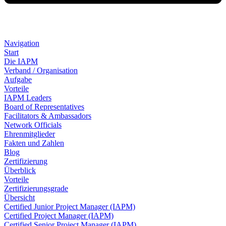
Navigation
Start
Die IAPM
Verband / Organisation
Aufgabe
Vorteile
IAPM Leaders
Board of Representatives
Facilitators & Ambassadors
Network Officials
Ehrenmitglieder
Fakten und Zahlen
Blog
Zertifizierung
Überblick
Vorteile
Zertifizierungsgrade
Übersicht
Certified Junior Project Manager (IAPM)
Certified Project Manager (IAPM)
Certified Senior Project Manager (IAPM)