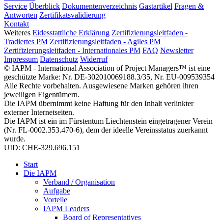
Service
Überblick
Dokumentenverzeichnis
Gastartikel
Fragen &
Antworten
Zertifikatsvalidierung
Kontakt
Weiteres
Eidesstattliche Erklärung
Zertifizierungsleitfaden -
Tradiertes PM
Zertifizierungsleitfaden - Agiles PM
Zertifizierungsleitfaden - Internationales PM
FAQ
Newsletter
Impressum
Datenschutz
Widerruf
© IAPM - International Association of Project Managers™ ist eine
geschützte Marke: Nr. DE-302010069188.3/35, Nr. EU-009539354
Alle Rechte vorbehalten. Ausgewiesene Marken gehören ihren
jeweiligen Eigentümern.
Die IAPM übernimmt keine Haftung für den Inhalt verlinkter
externer Internetseiten.
Die IAPM ist ein im Fürstentum Liechtenstein eingetragener Verein
(Nr. FL-0002.353.470-6), dem der ideelle Vereinsstatus zuerkannt
wurde.
UID: CHE-329.696.151
Start
Die IAPM
Verband / Organisation
Aufgabe
Vorteile
IAPM Leaders
Board of Representatives