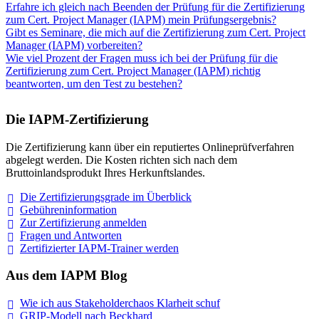
Erfahre ich gleich nach Beenden der Prüfung für die Zertifizierung
zum Cert. Project Manager (IAPM) mein Prüfungsergebnis?
Gibt es Seminare, die mich auf die Zertifizierung zum Cert. Project
Manager (IAPM) vorbereiten?
Wie viel Prozent der Fragen muss ich bei der Prüfung für die
Zertifizierung zum Cert. Project Manager (IAPM) richtig
beantworten, um den Test zu bestehen?
Die IAPM-Zertifizierung
Die Zertifizierung kann über ein reputiertes Onlineprüfverfahren
abgelegt werden. Die Kosten richten sich nach dem
Bruttoinlandsprodukt Ihres Herkunftslandes.
Die Zertifizierungsgrade im
Überblick
Gebühreninformation
Zur Zertifizierung
anmelden
Fragen und
Antworten
Zertifizierter IAPM-Trainer
werden
Aus dem IAPM Blog
Wie ich aus Stakeholderchaos Klarheit
schuf
GRIP-Modell nach
Beckhard