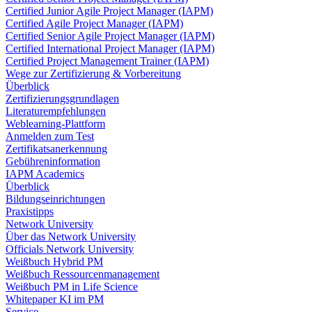
Certified Junior Agile Project Manager (IAPM)
Certified Agile Project Manager (IAPM)
Certified Senior Agile Project Manager (IAPM)
Certified International Project Manager (IAPM)
Certified Project Management Trainer (IAPM)
Wege zur Zertifizierung & Vorbereitung
Überblick
Zertifizierungsgrundlagen
Literaturempfehlungen
Weblearning-Plattform
Anmelden zum Test
Zertifikatsanerkennung
Gebühreninformation
IAPM Academics
Überblick
Bildungseinrichtungen
Praxistipps
Network University
Über das Network University
Officials Network University
Weißbuch Hybrid PM
Weißbuch Ressourcenmanagement
Weißbuch PM in Life Science
Whitepaper KI im PM
Service