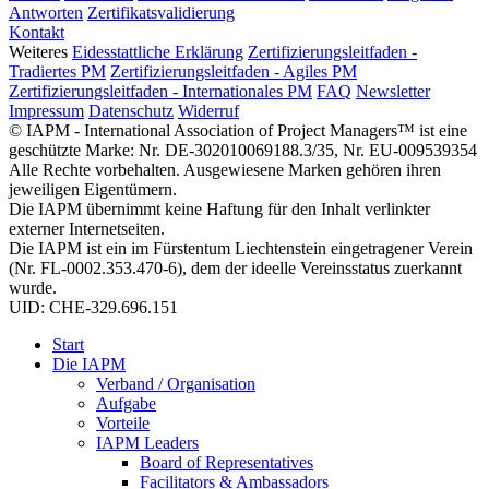
Antworten
Zertifikatsvalidierung
Kontakt
Weiteres
Eidesstattliche Erklärung
Zertifizierungsleitfaden -
Tradiertes PM
Zertifizierungsleitfaden - Agiles PM
Zertifizierungsleitfaden - Internationales PM
FAQ
Newsletter
Impressum
Datenschutz
Widerruf
© IAPM - International Association of Project Managers™ ist eine
geschützte Marke: Nr. DE-302010069188.3/35, Nr. EU-009539354
Alle Rechte vorbehalten. Ausgewiesene Marken gehören ihren
jeweiligen Eigentümern.
Die IAPM übernimmt keine Haftung für den Inhalt verlinkter
externer Internetseiten.
Die IAPM ist ein im Fürstentum Liechtenstein eingetragener Verein
(Nr. FL-0002.353.470-6), dem der ideelle Vereinsstatus zuerkannt
wurde.
UID: CHE-329.696.151
Start
Die IAPM
Verband / Organisation
Aufgabe
Vorteile
IAPM Leaders
Board of Representatives
Facilitators & Ambassadors