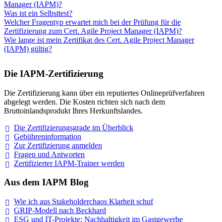
Manager (IAPM)?
Was ist ein Selbsttest?
Welcher Fragentyp erwartet mich bei der Prüfung für die
Zertifizierung zum Cert. Agile Project Manager (IAPM)?
Wie lange ist mein Zertifikat des Cert. Agile Project Manager
(IAPM) gültig?
Die IAPM-Zertifizierung
Die Zertifizierung kann über ein reputiertes Onlineprüfverfahren
abgelegt werden. Die Kosten richten sich nach dem
Bruttoinlandsprodukt Ihres Herkunftslandes.
Die Zertifizierungsgrade im
Überblick
Gebühreninformation
Zur Zertifizierung
anmelden
Fragen und
Antworten
Zertifizierter IAPM-Trainer
werden
Aus dem IAPM Blog
Wie ich aus Stakeholderchaos Klarheit
schuf
GRIP-Modell nach
Beckhard
ESG und IT-Projekte: Nachhaltigkeit im
Gastgewerbe