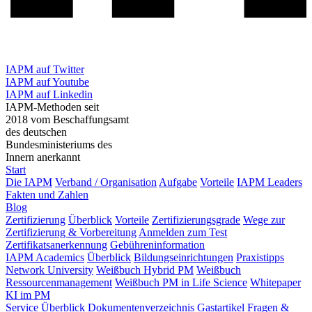
IAPM auf Twitter
IAPM auf Youtube
IAPM auf Linkedin
IAPM-Methoden seit
2018 vom Beschaffungsamt
des deutschen
Bundesministeriums des
Innern anerkannt
Start
Die IAPM
Verband / Organisation
Aufgabe
Vorteile
IAPM Leaders
Fakten und Zahlen
Blog
Zertifizierung
Überblick
Vorteile
Zertifizierungsgrade
Wege zur
Zertifizierung & Vorbereitung
Anmelden zum Test
Zertifikatsanerkennung
Gebühreninformation
IAPM Academics
Überblick
Bildungseinrichtungen
Praxistipps
Network University
Weißbuch Hybrid PM
Weißbuch
Ressourcenmanagement
Weißbuch PM in Life Science
Whitepaper
KI im PM
Service
Überblick
Dokumentenverzeichnis
Gastartikel
Fragen &