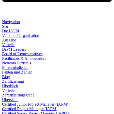
Navigation
Start
Die IAPM
Verband / Organisation
Aufgabe
Vorteile
IAPM Leaders
Board of Representatives
Facilitators & Ambassadors
Network Officials
Ehrenmitglieder
Fakten und Zahlen
Blog
Zertifizierung
Überblick
Vorteile
Zertifizierungsgrade
Übersicht
Certified Junior Project Manager (IAPM)
Certified Project Manager (IAPM)
Certified Senior Project Manager (IAPM)