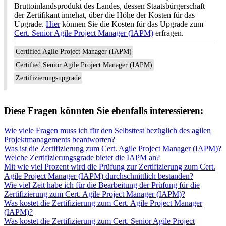
Bruttoinlandsprodukt des Landes, dessen Staatsbürgerschaft
der Zertifikant innehat, über die Höhe der Kosten für das
Upgrade.
Hier
können Sie die Kosten für das Upgrade zum
Cert. Senior Agile Project Manager (IAPM)
erfragen.
Certified Agile Project Manager (IAPM)
Certified Senior Agile Project Manager (IAPM)
Zertifizierungsupgrade
Diese Fragen könnten Sie ebenfalls interessieren:
Wie viele Fragen muss ich für den Selbsttest bezüglich des agilen
Projektmanagements beantworten?
Was ist die Zertifizierung zum Cert. Agile Project Manager (IAPM)?
Welche Zertifizierungsgrade bietet die IAPM an?
Mit wie viel Prozent wird die Prüfung zur Zertifizierung zum Cert.
Agile Project Manager (IAPM) durchschnittlich bestanden?
Wie viel Zeit habe ich für die Bearbeitung der Prüfung für die
Zertifizierung zum Cert. Agile Project Manager (IAPM)?
Was kostet die Zertifizierung zum Cert. Agile Project Manager
(IAPM)?
Was kostet die Zertifizierung zum Cert. Senior Agile Project