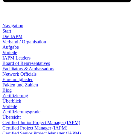
Navigation
Start
Die IAPM
Verband / Organisation
Aufgabe
Vorteile
IAPM Leaders
Board of Representatives
Facilitators & Ambassadors
Network Officials
Ehrenmitglieder
Fakten und Zahlen
Blog
Zertifizierung
Überblick
Vorteile
Zertifizierungsgrade
Übersicht
Certified Junior Project Manager (IAPM)
Certified Project Manager (IAPM)
Certified Senior Project Manager (IAPM)