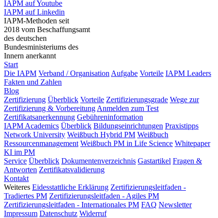
IAPM auf Youtube
IAPM auf Linkedin
IAPM-Methoden seit
2018 vom Beschaffungsamt
des deutschen
Bundesministeriums des
Innern anerkannt
Start
Die IAPM
Verband / Organisation
Aufgabe
Vorteile
IAPM Leaders
Fakten und Zahlen
Blog
Zertifizierung
Überblick
Vorteile
Zertifizierungsgrade
Wege zur
Zertifizierung & Vorbereitung
Anmelden zum Test
Zertifikatsanerkennung
Gebühreninformation
IAPM Academics
Überblick
Bildungseinrichtungen
Praxistipps
Network University
Weißbuch Hybrid PM
Weißbuch
Ressourcenmanagement
Weißbuch PM in Life Science
Whitepaper
KI im PM
Service
Überblick
Dokumentenverzeichnis
Gastartikel
Fragen &
Antworten
Zertifikatsvalidierung
Kontakt
Weiteres
Eidesstattliche Erklärung
Zertifizierungsleitfaden -
Tradiertes PM
Zertifizierungsleitfaden - Agiles PM
Zertifizierungsleitfaden - Internationales PM
FAQ
Newsletter
Impressum
Datenschutz
Widerruf