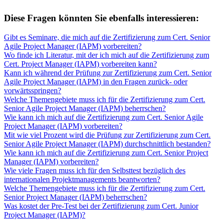
Diese Fragen könnten Sie ebenfalls interessieren:
Gibt es Seminare, die mich auf die Zertifizierung zum Cert. Senior
Agile Project Manager (IAPM) vorbereiten?
Wo finde ich Literatur, mit der ich mich auf die Zertifizierung zum
Cert. Project Manager (IAPM) vorbereiten kann?
Kann ich während der Prüfung zur Zertifizierung zum Cert. Senior
Agile Project Manager (IAPM) in den Fragen zurück- oder
vorwärtsspringen?
Welche Themengebiete muss ich für die Zertifizierung zum Cert.
Senior Agile Project Manager (IAPM) beherrschen?
Wie kann ich mich auf die Zertifizierung zum Cert. Senior Agile
Project Manager (IAPM) vorbereiten?
Mit wie viel Prozent wird die Prüfung zur Zertifizierung zum Cert.
Senior Agile Project Manager (IAPM) durchschnittlich bestanden?
Wie kann ich mich auf die Zertifizierung zum Cert. Senior Project
Manager (IAPM) vorbereiten?
Wie viele Fragen muss ich für den Selbsttest bezüglich des
internationalen Projektmanagements beantworten?
Welche Themengebiete muss ich für die Zertifizierung zum Cert.
Senior Project Manager (IAPM) beherrschen?
Was kostet der Pre-Test bei der Zertifizierung zum Cert. Junior
Project Manager (IAPM)?