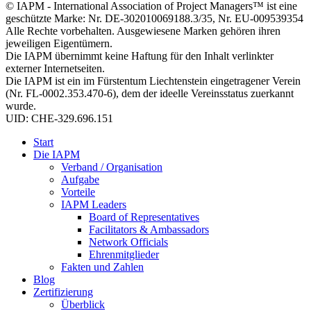
© IAPM - International Association of Project Managers™ ist eine
geschützte Marke: Nr. DE-302010069188.3/35, Nr. EU-009539354
Alle Rechte vorbehalten. Ausgewiesene Marken gehören ihren
jeweiligen Eigentümern.
Die IAPM übernimmt keine Haftung für den Inhalt verlinkter
externer Internetseiten.
Die IAPM ist ein im Fürstentum Liechtenstein eingetragener Verein
(Nr. FL-0002.353.470-6), dem der ideelle Vereinsstatus zuerkannt
wurde.
UID: CHE-329.696.151
Start
Die IAPM
Verband / Organisation
Aufgabe
Vorteile
IAPM Leaders
Board of Representatives
Facilitators & Ambassadors
Network Officials
Ehrenmitglieder
Fakten und Zahlen
Blog
Zertifizierung
Überblick