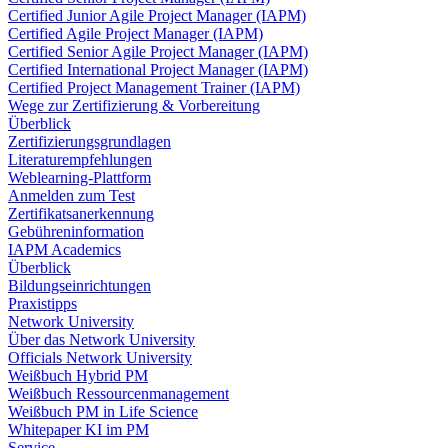
Certified Junior Agile Project Manager (IAPM)
Certified Agile Project Manager (IAPM)
Certified Senior Agile Project Manager (IAPM)
Certified International Project Manager (IAPM)
Certified Project Management Trainer (IAPM)
Wege zur Zertifizierung & Vorbereitung
Überblick
Zertifizierungsgrundlagen
Literaturempfehlungen
Weblearning-Plattform
Anmelden zum Test
Zertifikatsanerkennung
Gebühreninformation
IAPM Academics
Überblick
Bildungseinrichtungen
Praxistipps
Network University
Über das Network University
Officials Network University
Weißbuch Hybrid PM
Weißbuch Ressourcenmanagement
Weißbuch PM in Life Science
Whitepaper KI im PM
Service