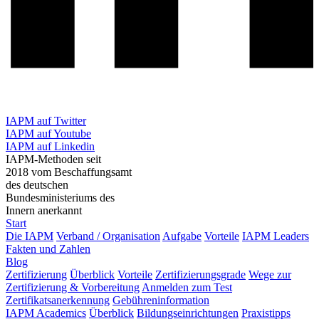
IAPM auf Twitter
IAPM auf Youtube
IAPM auf Linkedin
IAPM-Methoden seit
2018 vom Beschaffungsamt
des deutschen
Bundesministeriums des
Innern anerkannt
Start
Die IAPM
Verband / Organisation
Aufgabe
Vorteile
IAPM Leaders
Fakten und Zahlen
Blog
Zertifizierung
Überblick
Vorteile
Zertifizierungsgrade
Wege zur
Zertifizierung & Vorbereitung
Anmelden zum Test
Zertifikatsanerkennung
Gebühreninformation
IAPM Academics
Überblick
Bildungseinrichtungen
Praxistipps