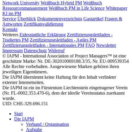
Network University
Weißbuch Hybrid PM
Weißbuch
Ressourcenmanagement
Weißbuch PM in Life Science
Whitepaper
KI im PM
Service
Überblick
Dokumentenverzeichnis
Gastartikel
Fragen &
Antworten
Zertifikatsvalidierung
Kontakt
Weiteres
Eidesstattliche Erklärung
Zertifizierungsleitfaden -
Tradiertes PM
Zertifizierungsleitfaden - Agiles PM
Zertifizierungsleitfaden - Internationales PM
FAQ
Newsletter
Impressum
Datenschutz
Widerruf
© IAPM - International Association of Project Managers™ ist eine
geschützte Marke: Nr. DE-302010069188.3/35, Nr. EU-009539354
Alle Rechte vorbehalten. Ausgewiesene Marken gehören ihren
jeweiligen Eigentümern.
Die IAPM übernimmt keine Haftung für den Inhalt verlinkter
externer Internetseiten.
Die IAPM ist ein im Fürstentum Liechtenstein eingetragener Verein
(Nr. FL-0002.353.470-6), dem der ideelle Vereinsstatus zuerkannt
wurde.
UID: CHE-329.696.151
Start
Die IAPM
Verband / Organisation
Aufgabe