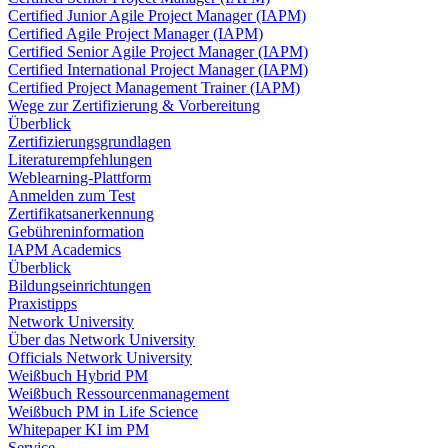
Certified Junior Agile Project Manager (IAPM)
Certified Agile Project Manager (IAPM)
Certified Senior Agile Project Manager (IAPM)
Certified International Project Manager (IAPM)
Certified Project Management Trainer (IAPM)
Wege zur Zertifizierung & Vorbereitung
Überblick
Zertifizierungsgrundlagen
Literaturempfehlungen
Weblearning-Plattform
Anmelden zum Test
Zertifikatsanerkennung
Gebühreninformation
IAPM Academics
Überblick
Bildungseinrichtungen
Praxistipps
Network University
Über das Network University
Officials Network University
Weißbuch Hybrid PM
Weißbuch Ressourcenmanagement
Weißbuch PM in Life Science
Whitepaper KI im PM
Service