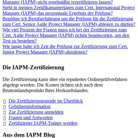
Manager (IAPM) nicht regelmäßig rezertifizieren lassen?
Steht in meinen Zertifikatsunterlagen zum Cert. International Project
Manager (IAPM) das prozentuale Ergebnis der Prüfung?
Benötige ich Berufserfahrung um die Prüfung für die Zertifizierung
zum Cert. Senior Agile Project Manager (IAPM) ablegen zu dürfen?
Wie viel Prozent der Fragen muss ich bei der Zertifizierung zum
Cert. Agile Project Manager (IAPM) richtig beantworten, um den
Test zu bestehen?
Wie lange habe ich Zeit die Prüfung zur Zertifizierung zum Cert.
Junior Project Manager (IAPM) abzulegen?
Die IAPM-Zertifizierung
Die Zertifizierung kann über ein reputiertes Onlineprüfverfahren
abgelegt werden. Die Kosten richten sich nach dem
Bruttoinlandsprodukt Ihres Herkunftslandes.
Die Zertifizierungsgrade im
Überblick
Gebühreninformation
Zur Zertifizierung
anmelden
Fragen und
Antworten
Zertifizierter IAPM-Trainer
werden
Aus dem IAPM Blog