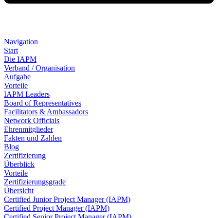
Navigation
Start
Die IAPM
Verband / Organisation
Aufgabe
Vorteile
IAPM Leaders
Board of Representatives
Facilitators & Ambassadors
Network Officials
Ehrenmitglieder
Fakten und Zahlen
Blog
Zertifizierung
Überblick
Vorteile
Zertifizierungsgrade
Übersicht
Certified Junior Project Manager (IAPM)
Certified Project Manager (IAPM)
Certified Senior Project Manager (IAPM)