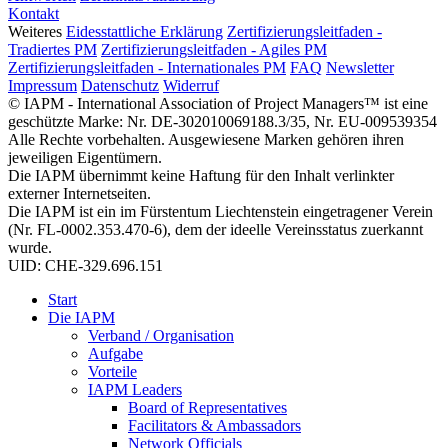
Kontakt
Weiteres
Eidesstattliche Erklärung
Zertifizierungsleitfaden -
Tradiertes PM
Zertifizierungsleitfaden - Agiles PM
Zertifizierungsleitfaden - Internationales PM
FAQ
Newsletter
Impressum
Datenschutz
Widerruf
© IAPM - International Association of Project Managers™ ist eine
geschützte Marke: Nr. DE-302010069188.3/35, Nr. EU-009539354
Alle Rechte vorbehalten. Ausgewiesene Marken gehören ihren
jeweiligen Eigentümern.
Die IAPM übernimmt keine Haftung für den Inhalt verlinkter
externer Internetseiten.
Die IAPM ist ein im Fürstentum Liechtenstein eingetragener Verein
(Nr. FL-0002.353.470-6), dem der ideelle Vereinsstatus zuerkannt
wurde.
UID: CHE-329.696.151
Start
Die IAPM
Verband / Organisation
Aufgabe
Vorteile
IAPM Leaders
Board of Representatives
Facilitators & Ambassadors
Network Officials