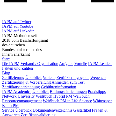
IAPM auf Twitter
IAPM auf Youtube
IAPM auf Linkedin
IAPM-Methoden seit
2018 vom Beschaffungsamt
des deutschen
Bundesministeriums des
Innern anerkannt
Start
Die IAPM
Verband / Organisation
Aufgabe
Vorteile
IAPM Leaders
Fakten und Zahlen
Blog
Zertifizierung
Überblick
Vorteile
Zertifizierungsgrade
Wege zur
Zertifizierung & Vorbereitung
Anmelden zum Test
Zertifikatsanerkennung
Gebühreninformation
IAPM Academics
Überblick
Bildungseinrichtungen
Praxistipps
Network University
Weißbuch Hybrid PM
Weißbuch
Ressourcenmanagement
Weißbuch PM in Life Science
Whitepaper
KI im PM
Service
Überblick
Dokumentenverzeichnis
Gastartikel
Fragen &
Antworten
Zertifikatsvalidierung