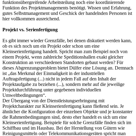
funktionsübergreifende Arbeitsteilung noch eine koordinierende
Funktion des Projektmanagements benötigt. Wissen und Erfahrung,
gutes Selbstmanagement und Geschick der handelnden Personen ist
hier vollkommen ausreichend.
Projekt vs. Serienfertigung
Es gibt immer wieder Grenzfälle, bei denen diskutiert werden kann,
ob es sich noch um ein Projekt oder schon um eine
Kleinserienfertigung handelt. Spricht man zum Beispiel noch von
einem Projekt, wenn zahlreiche Speditionshallen exakt gleicher
Konstruktion an verschiedenen Standorten gebaut werden? Für
dieses Abgrenzungsproblem bietet Dülfer eine Lösung an. Demnach
ist „das Merkmal der Einmaligkeit in der industriellen
Auftragsfertigung (...) nicht in jedem Fall auf den Inhalt der
Projektaufgabe zu beziehen (...), sondern mehr auf die jeweilige
Projektdurchführung unter gegebenen individuellen
Umweltbedingungen“.
Der Übergang von der Dienstleistungserbringung mit
Projektcharakter zur Kleinserienfertigung kann fließend sein. Je
ähnlicher die Konfiguration der einzelnen Objekte und je konstanter
die Rahmenbedingungen sind, desto eher handelt es sich um eine
Kleinserienfertigung. Beispiele für solche Grenzfälle finden sich im
Schiffbau und im Hausbau. Bei der Herstellung von Gütern wie
Reinigungsmitteln oder Telekommunikationsgeräten spricht man