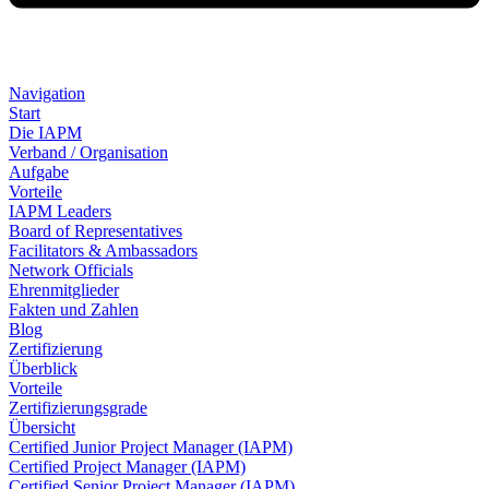
Navigation
Start
Die IAPM
Verband / Organisation
Aufgabe
Vorteile
IAPM Leaders
Board of Representatives
Facilitators & Ambassadors
Network Officials
Ehrenmitglieder
Fakten und Zahlen
Blog
Zertifizierung
Überblick
Vorteile
Zertifizierungsgrade
Übersicht
Certified Junior Project Manager (IAPM)
Certified Project Manager (IAPM)
Certified Senior Project Manager (IAPM)