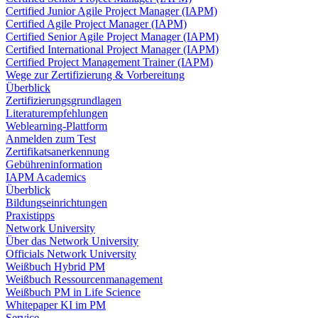
Certified Junior Agile Project Manager (IAPM)
Certified Agile Project Manager (IAPM)
Certified Senior Agile Project Manager (IAPM)
Certified International Project Manager (IAPM)
Certified Project Management Trainer (IAPM)
Wege zur Zertifizierung & Vorbereitung
Überblick
Zertifizierungsgrundlagen
Literaturempfehlungen
Weblearning-Plattform
Anmelden zum Test
Zertifikatsanerkennung
Gebühreninformation
IAPM Academics
Überblick
Bildungseinrichtungen
Praxistipps
Network University
Über das Network University
Officials Network University
Weißbuch Hybrid PM
Weißbuch Ressourcenmanagement
Weißbuch PM in Life Science
Whitepaper KI im PM
Service