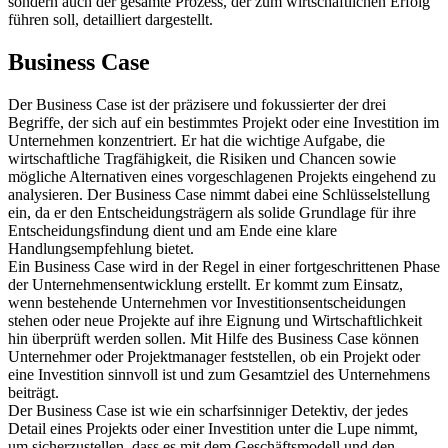
sondern auch der gesamte Prozess, der zum wirtschaftlichen Erfolg
führen soll, detailliert dargestellt.
Business Case
Der Business Case ist der präzisere und fokussierter der drei
Begriffe, der sich auf ein bestimmtes Projekt oder eine Investition im
Unternehmen konzentriert. Er hat die wichtige Aufgabe, die
wirtschaftliche Tragfähigkeit, die Risiken und Chancen sowie
mögliche Alternativen eines vorgeschlagenen Projekts eingehend zu
analysieren. Der Business Case nimmt dabei eine Schlüsselstellung
ein, da er den Entscheidungsträgern als solide Grundlage für ihre
Entscheidungsfindung dient und am Ende eine klare
Handlungsempfehlung bietet.
Ein Business Case wird in der Regel in einer fortgeschrittenen Phase
der Unternehmensentwicklung erstellt. Er kommt zum Einsatz,
wenn bestehende Unternehmen vor Investitionsentscheidungen
stehen oder neue Projekte auf ihre Eignung und Wirtschaftlichkeit
hin überprüft werden sollen. Mit Hilfe des Business Case können
Unternehmer oder Projektmanager feststellen, ob ein Projekt oder
eine Investition sinnvoll ist und zum Gesamtziel des Unternehmens
beiträgt.
Der Business Case ist wie ein scharfsinniger Detektiv, der jedes
Detail eines Projekts oder einer Investition unter die Lupe nimmt,
um sicherzustellen, dass es mit dem Geschäftsmodell und den