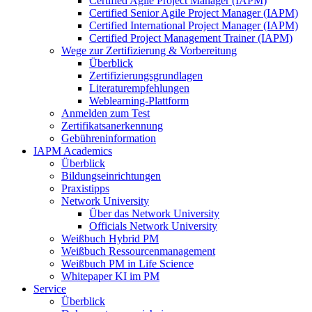
Certified Agile Project Manager (IAPM)
Certified Senior Agile Project Manager (IAPM)
Certified International Project Manager (IAPM)
Certified Project Management Trainer (IAPM)
Wege zur Zertifizierung & Vorbereitung
Überblick
Zertifizierungsgrundlagen
Literaturempfehlungen
Weblearning-Plattform
Anmelden zum Test
Zertifikatsanerkennung
Gebühreninformation
IAPM Academics
Überblick
Bildungseinrichtungen
Praxistipps
Network University
Über das Network University
Officials Network University
Weißbuch Hybrid PM
Weißbuch Ressourcenmanagement
Weißbuch PM in Life Science
Whitepaper KI im PM
Service
Überblick