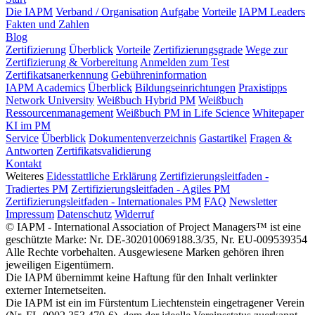
Die IAPM
Verband / Organisation
Aufgabe
Vorteile
IAPM Leaders
Fakten und Zahlen
Blog
Zertifizierung
Überblick
Vorteile
Zertifizierungsgrade
Wege zur
Zertifizierung & Vorbereitung
Anmelden zum Test
Zertifikatsanerkennung
Gebühreninformation
IAPM Academics
Überblick
Bildungseinrichtungen
Praxistipps
Network University
Weißbuch Hybrid PM
Weißbuch
Ressourcenmanagement
Weißbuch PM in Life Science
Whitepaper
KI im PM
Service
Überblick
Dokumentenverzeichnis
Gastartikel
Fragen &
Antworten
Zertifikatsvalidierung
Kontakt
Weiteres
Eidesstattliche Erklärung
Zertifizierungsleitfaden -
Tradiertes PM
Zertifizierungsleitfaden - Agiles PM
Zertifizierungsleitfaden - Internationales PM
FAQ
Newsletter
Impressum
Datenschutz
Widerruf
© IAPM - International Association of Project Managers™ ist eine
geschützte Marke: Nr. DE-302010069188.3/35, Nr. EU-009539354
Alle Rechte vorbehalten. Ausgewiesene Marken gehören ihren
jeweiligen Eigentümern.
Die IAPM übernimmt keine Haftung für den Inhalt verlinkter
externer Internetseiten.
Die IAPM ist ein im Fürstentum Liechtenstein eingetragener Verein