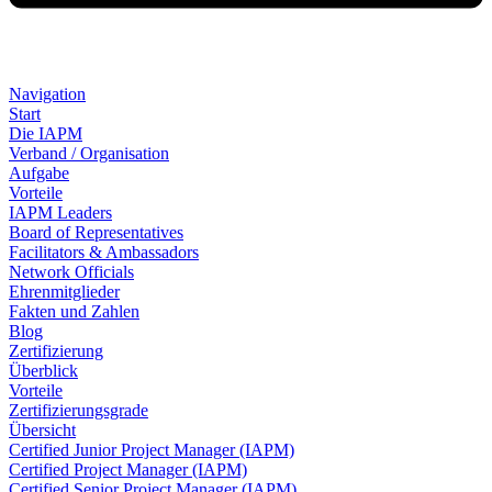
Navigation
Start
Die IAPM
Verband / Organisation
Aufgabe
Vorteile
IAPM Leaders
Board of Representatives
Facilitators & Ambassadors
Network Officials
Ehrenmitglieder
Fakten und Zahlen
Blog
Zertifizierung
Überblick
Vorteile
Zertifizierungsgrade
Übersicht
Certified Junior Project Manager (IAPM)
Certified Project Manager (IAPM)
Certified Senior Project Manager (IAPM)