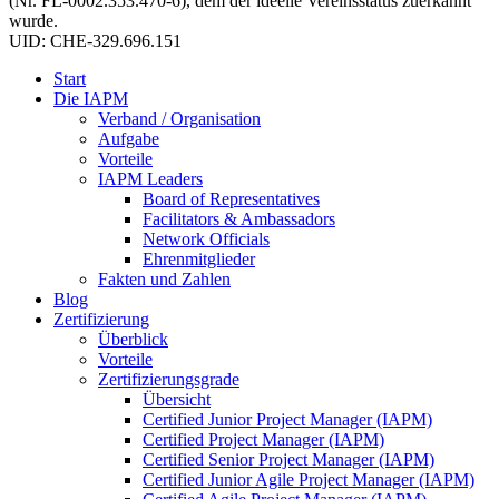
(Nr. FL-0002.353.470-6), dem der ideelle Vereinsstatus zuerkannt
wurde.
UID: CHE-329.696.151
Start
Die IAPM
Verband / Organisation
Aufgabe
Vorteile
IAPM Leaders
Board of Representatives
Facilitators & Ambassadors
Network Officials
Ehrenmitglieder
Fakten und Zahlen
Blog
Zertifizierung
Überblick
Vorteile
Zertifizierungsgrade
Übersicht
Certified Junior Project Manager (IAPM)
Certified Project Manager (IAPM)
Certified Senior Project Manager (IAPM)
Certified Junior Agile Project Manager (IAPM)