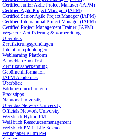
Certified Junior Agile Project Manager (IAPM)
Certified Agile Project Manager (IAPM)
Certified Senior Agile Project Manager (IAPM)
Certified International Project Manager (IAPM)
Certified Project Management Trainer (IAPM)
Wege zur Zertifizierung & Vorbereitung
Überblick
Zertifizierungsgrundlagen
Literaturempfehlungen
Weblearning-Plattform
Anmelden zum Test
Zertifikatsanerkennung
Gebühreninformation
IAPM Academics
Überblick
Bildungseinrichtungen
Praxistipps
Network University
Über das Network University
Officials Network University
Weißbuch Hybrid PM
Weißbuch Ressourcenmanagement
Weißbuch PM in Life Science
Whitepaper KI im PM
Service