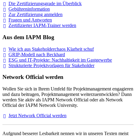
Die Zertifizierungsgrade im
Überblick
Gebühreninformation
Zur Zertifizierung
anmelden
Fragen und
Antworten
Zertifizierter IAPM-Trainer
werden
Aus dem IAPM Blog
Wie ich aus Stakeholderchaos Klarheit
schuf
GRIP-Modell nach
Beckhard
ESG und IT-Projekte: Nachhaltigkeit im
Gastgewerbe
Strukturierte Projektvorlagen für Stakeholder
Network Official werden
Wollen Sie sich in Ihrem Umfeld für Projektmanagement engagieren
und dazu beitragen, Projektmanagement weiterzuentwicklen? Dann
werden Sie aktiv als IAPM Network Official oder als Network
Official der IAPM Network University.
Jetzt Network Official
werden
Aufgrund besserer Lesbarkeit nennen wir in unseren Texten meist