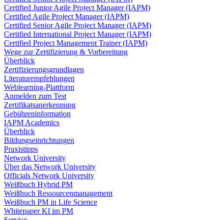
Certified Junior Agile Project Manager (IAPM)
Certified Agile Project Manager (IAPM)
Certified Senior Agile Project Manager (IAPM)
Certified International Project Manager (IAPM)
Certified Project Management Trainer (IAPM)
Wege zur Zertifizierung & Vorbereitung
Überblick
Zertifizierungsgrundlagen
Literaturempfehlungen
Weblearning-Plattform
Anmelden zum Test
Zertifikatsanerkennung
Gebühreninformation
IAPM Academics
Überblick
Bildungseinrichtungen
Praxistipps
Network University
Über das Network University
Officials Network University
Weißbuch Hybrid PM
Weißbuch Ressourcenmanagement
Weißbuch PM in Life Science
Whitepaper KI im PM
Service