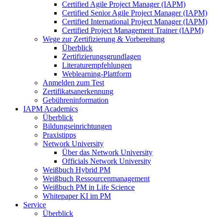
Certified Agile Project Manager (IAPM)
Certified Senior Agile Project Manager (IAPM)
Certified International Project Manager (IAPM)
Certified Project Management Trainer (IAPM)
Wege zur Zertifizierung & Vorbereitung
Überblick
Zertifizierungsgrundlagen
Literaturempfehlungen
Weblearning-Plattform
Anmelden zum Test
Zertifikatsanerkennung
Gebühreninformation
IAPM Academics
Überblick
Bildungseinrichtungen
Praxistipps
Network University
Über das Network University
Officials Network University
Weißbuch Hybrid PM
Weißbuch Ressourcenmanagement
Weißbuch PM in Life Science
Whitepaper KI im PM
Service
Überblick