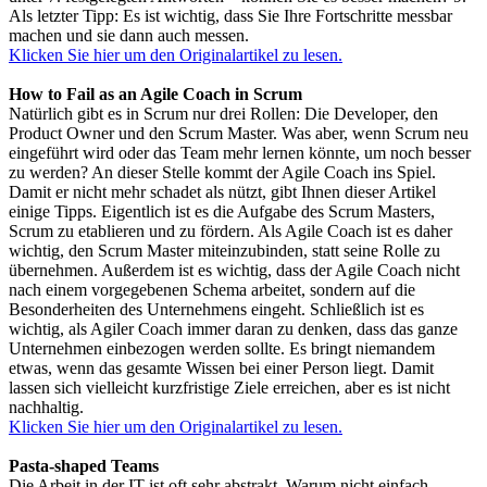
Als letzter Tipp: Es ist wichtig, dass Sie Ihre Fortschritte messbar
machen und sie dann auch messen.
Klicken Sie hier um den Originalartikel zu lesen.
How to Fail as an Agile Coach in Scrum
Natürlich gibt es in Scrum nur drei Rollen: Die Developer, den
Product Owner und den Scrum Master. Was aber, wenn Scrum neu
eingeführt wird oder das Team mehr lernen könnte, um noch besser
zu werden? An dieser Stelle kommt der Agile Coach ins Spiel.
Damit er nicht mehr schadet als nützt, gibt Ihnen dieser Artikel
einige Tipps. Eigentlich ist es die Aufgabe des Scrum Masters,
Scrum zu etablieren und zu fördern. Als Agile Coach ist es daher
wichtig, den Scrum Master miteinzubinden, statt seine Rolle zu
übernehmen. Außerdem ist es wichtig, dass der Agile Coach nicht
nach einem vorgegebenen Schema arbeitet, sondern auf die
Besonderheiten des Unternehmens eingeht. Schließlich ist es
wichtig, als Agiler Coach immer daran zu denken, dass das ganze
Unternehmen einbezogen werden sollte. Es bringt niemandem
etwas, wenn das gesamte Wissen bei einer Person liegt. Damit
lassen sich vielleicht kurzfristige Ziele erreichen, aber es ist nicht
nachhaltig.
Klicken Sie hier um den Originalartikel zu lesen.
Pasta-shaped Teams
Die Arbeit in der IT ist oft sehr abstrakt. Warum nicht einfach