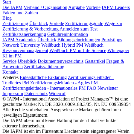
Start
Die IAPM
Verband / Organisation
Aufgabe
Vorteile
IAPM Leaders
Fakten und Zahlen
Blog
Zertifizierung
Überblick
Vorteile
Zertifizierungsgrade
Wege zur
Zertifizierung & Vorbereitung
Anmelden zum Test
Zertifikatsanerkennung
Gebühreninformation
IAPM Academics
Überblick
Bildungseinrichtungen
Praxistipps
Network University
Weißbuch Hybrid PM
Weißbuch
Ressourcenmanagement
Weißbuch PM in Life Science
Whitepaper
KI im PM
Service
Überblick
Dokumentenverzeichnis
Gastartikel
Fragen &
Antworten
Zertifikatsvalidierung
Kontakt
Weiteres
Eidesstattliche Erklärung
Zertifizierungsleitfaden -
Tradiertes PM
Zertifizierungsleitfaden - Agiles PM
Zertifizierungsleitfaden - Internationales PM
FAQ
Newsletter
Impressum
Datenschutz
Widerruf
© IAPM - International Association of Project Managers™ ist eine
geschützte Marke: Nr. DE-302010069188.3/35, Nr. EU-009539354
Alle Rechte vorbehalten. Ausgewiesene Marken gehören ihren
jeweiligen Eigentümern.
Die IAPM übernimmt keine Haftung für den Inhalt verlinkter
externer Internetseiten.
Die IAPM ist ein im Fürstentum Liechtenstein eingetragener Verein