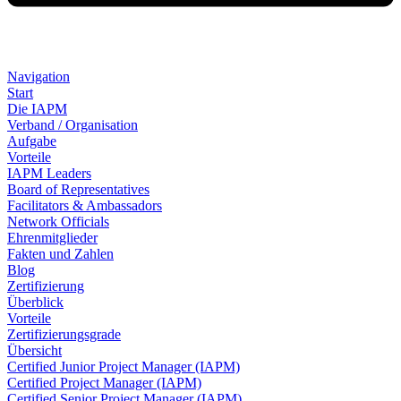
Navigation
Start
Die IAPM
Verband / Organisation
Aufgabe
Vorteile
IAPM Leaders
Board of Representatives
Facilitators & Ambassadors
Network Officials
Ehrenmitglieder
Fakten und Zahlen
Blog
Zertifizierung
Überblick
Vorteile
Zertifizierungsgrade
Übersicht
Certified Junior Project Manager (IAPM)
Certified Project Manager (IAPM)
Certified Senior Project Manager (IAPM)