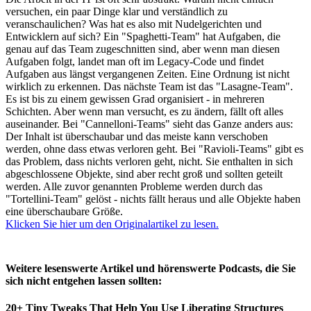
versuchen, ein paar Dinge klar und verständlich zu
veranschaulichen? Was hat es also mit Nudelgerichten und
Entwicklern auf sich? Ein "Spaghetti-Team" hat Aufgaben, die
genau auf das Team zugeschnitten sind, aber wenn man diesen
Aufgaben folgt, landet man oft im Legacy-Code und findet
Aufgaben aus längst vergangenen Zeiten. Eine Ordnung ist nicht
wirklich zu erkennen. Das nächste Team ist das "Lasagne-Team".
Es ist bis zu einem gewissen Grad organisiert - in mehreren
Schichten. Aber wenn man versucht, es zu ändern, fällt oft alles
auseinander. Bei "Cannelloni-Teams" sieht das Ganze anders aus:
Der Inhalt ist überschaubar und das meiste kann verschoben
werden, ohne dass etwas verloren geht. Bei "Ravioli-Teams" gibt es
das Problem, dass nichts verloren geht, nicht. Sie enthalten in sich
abgeschlossene Objekte, sind aber recht groß und sollten geteilt
werden. Alle zuvor genannten Probleme werden durch das
"Tortellini-Team" gelöst - nichts fällt heraus und alle Objekte haben
eine überschaubare Größe.
Klicken Sie hier um den Originalartikel zu lesen.
Weitere lesenswerte Artikel und hörenswerte Podcasts, die Sie
sich nicht entgehen lassen sollten:
20+ Tiny Tweaks That Help You Use Liberating Structures