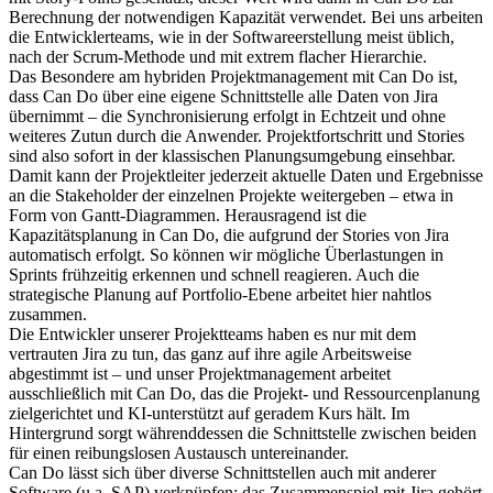
Berechnung der notwendigen Kapazität verwendet. Bei uns arbeiten
die Entwicklerteams, wie in der Softwareerstellung meist üblich,
nach der Scrum-Methode und mit extrem flacher Hierarchie.
Das Besondere am hybriden Projektmanagement mit Can Do ist,
dass Can Do über eine eigene Schnittstelle alle Daten von Jira
übernimmt – die Synchronisierung erfolgt in Echtzeit und ohne
weiteres Zutun durch die Anwender. Projektfortschritt und Stories
sind also sofort in der klassischen Planungsumgebung einsehbar.
Damit kann der Projektleiter jederzeit aktuelle Daten und Ergebnisse
an die Stakeholder der einzelnen Projekte weitergeben – etwa in
Form von Gantt-Diagrammen. Herausragend ist die
Kapazitätsplanung in Can Do, die aufgrund der Stories von Jira
automatisch erfolgt. So können wir mögliche Überlastungen in
Sprints frühzeitig erkennen und schnell reagieren. Auch die
strategische Planung auf Portfolio-Ebene arbeitet hier nahtlos
zusammen.
Die Entwickler unserer Projektteams haben es nur mit dem
vertrauten Jira zu tun, das ganz auf ihre agile Arbeitsweise
abgestimmt ist – und unser Projektmanagement arbeitet
ausschließlich mit Can Do, das die Projekt- und Ressourcenplanung
zielgerichtet und KI-unterstützt auf geradem Kurs hält. Im
Hintergrund sorgt währenddessen die Schnittstelle zwischen beiden
für einen reibungslosen Austausch untereinander.
Can Do lässt sich über diverse Schnittstellen auch mit anderer
Software (u.a. SAP) verknüpfen; das Zusammenspiel mit Jira gehört