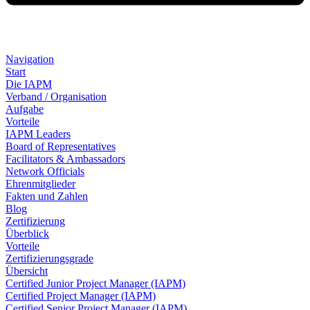
Navigation
Start
Die IAPM
Verband / Organisation
Aufgabe
Vorteile
IAPM Leaders
Board of Representatives
Facilitators & Ambassadors
Network Officials
Ehrenmitglieder
Fakten und Zahlen
Blog
Zertifizierung
Überblick
Vorteile
Zertifizierungsgrade
Übersicht
Certified Junior Project Manager (IAPM)
Certified Project Manager (IAPM)
Certified Senior Project Manager (IAPM)