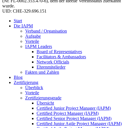
(Nr. FL-0002.353.470-6), dem der ideelle Vereinsstatus zuerkannt
wurde.
UID: CHE-329.696.151
Start
Die IAPM
Verband / Organisation
Aufgabe
Vorteile
IAPM Leaders
Board of Representatives
Facilitators & Ambassadors
Network Officials
Ehrenmitglieder
Fakten und Zahlen
Blog
Zertifizierung
Überblick
Vorteile
Zertifizierungsgrade
Übersicht
Certified Junior Project Manager (IAPM)
Certified Project Manager (IAPM)
Certified Senior Project Manager (IAPM)
Certified Junior Agile Project Manager (IAPM)