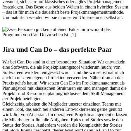
versucht, sich starr auf klassisches oder agiles Projektmanagement
festzulegen. Das Beste aus beiden Welten in einem hybriden System
– das ist für mich die dauerhaft beste Projektmanagementmethode.
Und natürlich wenden wir sie in unserem Unternehmen selbst an.
Jira und Can Do – das perfekte Paar
Wir bei Can Do sind in einer besonderen Situation: Wir entwickeln
eine Software, die als Projektplanungstool wiederum (auch) von
Softwareentwicklern eingesetzt wird – und die wir selbst natürlich
auch in unseren eigenen Projekten verwenden. Näher dran an der
Praxis geht’s kaum! Wir setzen Can Do im Projektmanagement als
Planungstool mit klassischen Strukturen ein und managen damit die
Projekt- und Ressourcenplanung inklusive dem Skill-Management
der Projektbeteiligten.
Gleichzeitig arbeiten die Mitglieder unserer einzelnen Teams mit
einem Tool, das auch bei anderen Entwicklerteams gerne genutzt
wird: Jira von Atlassian. Im operativen Projektmanagement erfassen
die Mitarbeiter in Jira alle Aufgaben, Epics und Stories sowie den
Status der Stories. Außerdem werden die Komplexität der Stories
mit Story-Points geschätzt, dieser Wert wird dann in Can Do zur