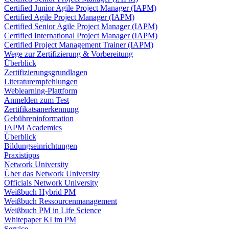
Certified Junior Agile Project Manager (IAPM)
Certified Agile Project Manager (IAPM)
Certified Senior Agile Project Manager (IAPM)
Certified International Project Manager (IAPM)
Certified Project Management Trainer (IAPM)
Wege zur Zertifizierung & Vorbereitung
Überblick
Zertifizierungsgrundlagen
Literaturempfehlungen
Weblearning-Plattform
Anmelden zum Test
Zertifikatsanerkennung
Gebühreninformation
IAPM Academics
Überblick
Bildungseinrichtungen
Praxistipps
Network University
Über das Network University
Officials Network University
Weißbuch Hybrid PM
Weißbuch Ressourcenmanagement
Weißbuch PM in Life Science
Whitepaper KI im PM
Service