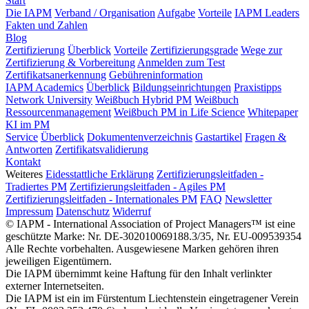
Start
Die IAPM
Verband / Organisation
Aufgabe
Vorteile
IAPM Leaders
Fakten und Zahlen
Blog
Zertifizierung
Überblick
Vorteile
Zertifizierungsgrade
Wege zur
Zertifizierung & Vorbereitung
Anmelden zum Test
Zertifikatsanerkennung
Gebühreninformation
IAPM Academics
Überblick
Bildungseinrichtungen
Praxistipps
Network University
Weißbuch Hybrid PM
Weißbuch
Ressourcenmanagement
Weißbuch PM in Life Science
Whitepaper
KI im PM
Service
Überblick
Dokumentenverzeichnis
Gastartikel
Fragen &
Antworten
Zertifikatsvalidierung
Kontakt
Weiteres
Eidesstattliche Erklärung
Zertifizierungsleitfaden -
Tradiertes PM
Zertifizierungsleitfaden - Agiles PM
Zertifizierungsleitfaden - Internationales PM
FAQ
Newsletter
Impressum
Datenschutz
Widerruf
© IAPM - International Association of Project Managers™ ist eine
geschützte Marke: Nr. DE-302010069188.3/35, Nr. EU-009539354
Alle Rechte vorbehalten. Ausgewiesene Marken gehören ihren
jeweiligen Eigentümern.
Die IAPM übernimmt keine Haftung für den Inhalt verlinkter
externer Internetseiten.
Die IAPM ist ein im Fürstentum Liechtenstein eingetragener Verein