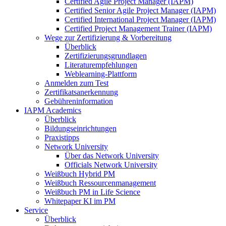
Certified Agile Project Manager (IAPM)
Certified Senior Agile Project Manager (IAPM)
Certified International Project Manager (IAPM)
Certified Project Management Trainer (IAPM)
Wege zur Zertifizierung & Vorbereitung
Überblick
Zertifizierungsgrundlagen
Literaturempfehlungen
Weblearning-Plattform
Anmelden zum Test
Zertifikatsanerkennung
Gebühreninformation
IAPM Academics
Überblick
Bildungseinrichtungen
Praxistipps
Network University
Über das Network University
Officials Network University
Weißbuch Hybrid PM
Weißbuch Ressourcenmanagement
Weißbuch PM in Life Science
Whitepaper KI im PM
Service
Überblick