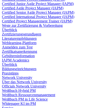
Certified Junior Agile Project Manager (IAPM)
Certified Agile Project Manager (IAPM)
Certified Senior Agile Project Manager (IAPM)
Certified International Project Manager (IAPM)
Certified Project Management Trainer (IAPM)
Wege zur Zertifizierung & Vorbereitung
Überblick
Zertifizierungsgrundlagen
Literaturempfehlungen
Weblearning-Plattform
Anmelden zum Test
Zertifikatsanerkennung
Gebühreninformation
IAPM Academics
Überblick
Bildungseinrichtungen
Praxistipps
Network University
Über das Network University
Officials Network University
Weißbuch Hybrid PM
Weißbuch Ressourcenmanagement
Weißbuch PM in Life Science
Whitepaper KI im PM
Service