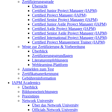
Zertifizierungsgrade
Übersicht
Certified Junior Project Manager (IAPM)
Certified Project Manager (IAPM)
Certified Senior Project Manager (IAPM)
Certified Junior Agile Project Manager (IAPM)
Certified Agile Project Manager (IAPM)
Certified Senior Agile Project Manager (IAPM)
Certified International Project Manager (IAPM)
Certified Project Management Trainer (IAPM)
Wege zur Zertifizierung & Vorbereitung
Überblick
Zertifizierungsgrundlagen
Literaturempfehlungen
Weblearning-Plattform
Anmelden zum Test
Zertifikatsanerkennung
Gebühreninformation
IAPM Academics
Überblick
Bildungseinrichtungen
Praxistipps
Network University
Über das Network University
Officials Network University