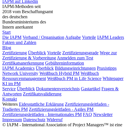
IAPM auf Linkedin
IAPM-Methoden seit
2018 vom Beschaffungsamt
des deutschen
Bundesministeriums des
Innern anerkannt
Start
Die IAPM
Verband / Organisation
Aufgabe
Vorteile
IAPM Leaders
Fakten und Zahlen
Blog
Zertifizierung
Überblick
Vorteile
Zertifizierungsgrade
Wege zur
Zertifizierung & Vorbereitung
Anmelden zum Test
Zertifikatsanerkennung
Gebühreninformation
IAPM Academics
Überblick
Bildungseinrichtungen
Praxistipps
Network University
Weißbuch Hybrid PM
Weißbuch
Ressourcenmanagement
Weißbuch PM in Life Science
Whitepaper
KI im PM
Service
Überblick
Dokumentenverzeichnis
Gastartikel
Fragen &
Antworten
Zertifikatsvalidierung
Kontakt
Weiteres
Eidesstattliche Erklärung
Zertifizierungsleitfaden -
Tradiertes PM
Zertifizierungsleitfaden - Agiles PM
Zertifizierungsleitfaden - Internationales PM
FAQ
Newsletter
Impressum
Datenschutz
Widerruf
© IAPM - International Association of Project Managers™ ist eine