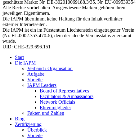
geschützte Marke: Nr. DE-302010069188.3/35, Nr. EU-009539354
Alle Rechte vorbehalten. Ausgewiesene Marken gehören ihren
jeweiligen Eigentümern.
Die IAPM übernimmt keine Haftung für den Inhalt verlinkter
externer Internetseiten.
Die IAPM ist ein im Fürstentum Liechtenstein eingetragener Verein
(Nr. FL-0002.353.470-6), dem der ideelle Vereinsstatus zuerkannt
wurde.
UID: CHE-329.696.151
Start
Die IAPM
Verband / Organisation
Aufgabe
Vorteile
IAPM Leaders
Board of Representatives
Facilitators & Ambassadors
Network Officials
Ehrenmitglieder
Fakten und Zahlen
Blog
Zertifizierung
Überblick
Vorteile