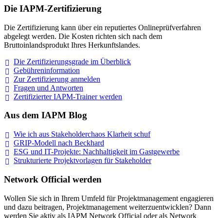
Die IAPM-Zertifizierung
Die Zertifizierung kann über ein reputiertes Onlineprüfverfahren
abgelegt werden. Die Kosten richten sich nach dem
Bruttoinlandsprodukt Ihres Herkunftslandes.
Die Zertifizierungsgrade im
Überblick
Gebühreninformation
Zur Zertifizierung
anmelden
Fragen und
Antworten
Zertifizierter IAPM-Trainer
werden
Aus dem IAPM Blog
Wie ich aus Stakeholderchaos Klarheit
schuf
GRIP-Modell nach
Beckhard
ESG und IT-Projekte: Nachhaltigkeit im
Gastgewerbe
Strukturierte Projektvorlagen für Stakeholder
Network Official werden
Wollen Sie sich in Ihrem Umfeld für Projektmanagement engagieren
und dazu beitragen, Projektmanagement weiterzuentwicklen? Dann
werden Sie aktiv als IAPM Network Official oder als Network