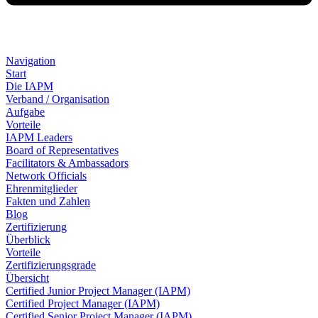
Navigation
Start
Die IAPM
Verband / Organisation
Aufgabe
Vorteile
IAPM Leaders
Board of Representatives
Facilitators & Ambassadors
Network Officials
Ehrenmitglieder
Fakten und Zahlen
Blog
Zertifizierung
Überblick
Vorteile
Zertifizierungsgrade
Übersicht
Certified Junior Project Manager (IAPM)
Certified Project Manager (IAPM)
Certified Senior Project Manager (IAPM)