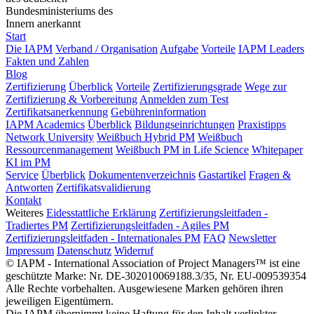
Bundesministeriums des
Innern anerkannt
Start
Die IAPM
Verband / Organisation
Aufgabe
Vorteile
IAPM Leaders
Fakten und Zahlen
Blog
Zertifizierung
Überblick
Vorteile
Zertifizierungsgrade
Wege zur
Zertifizierung & Vorbereitung
Anmelden zum Test
Zertifikatsanerkennung
Gebühreninformation
IAPM Academics
Überblick
Bildungseinrichtungen
Praxistipps
Network University
Weißbuch Hybrid PM
Weißbuch
Ressourcenmanagement
Weißbuch PM in Life Science
Whitepaper
KI im PM
Service
Überblick
Dokumentenverzeichnis
Gastartikel
Fragen &
Antworten
Zertifikatsvalidierung
Kontakt
Weiteres
Eidesstattliche Erklärung
Zertifizierungsleitfaden -
Tradiertes PM
Zertifizierungsleitfaden - Agiles PM
Zertifizierungsleitfaden - Internationales PM
FAQ
Newsletter
Impressum
Datenschutz
Widerruf
© IAPM - International Association of Project Managers™ ist eine
geschützte Marke: Nr. DE-302010069188.3/35, Nr. EU-009539354
Alle Rechte vorbehalten. Ausgewiesene Marken gehören ihren
jeweiligen Eigentümern.
Die IAPM übernimmt keine Haftung für den Inhalt verlinkter