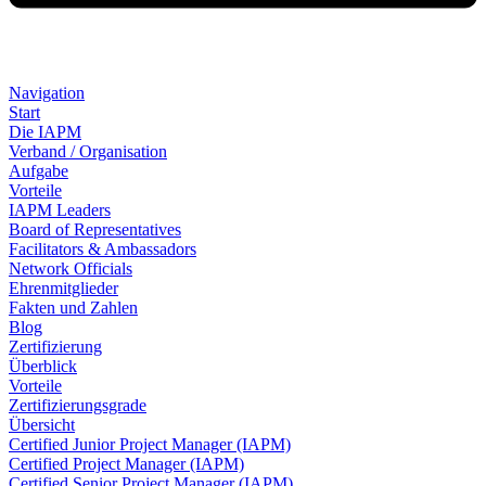
Navigation
Start
Die IAPM
Verband / Organisation
Aufgabe
Vorteile
IAPM Leaders
Board of Representatives
Facilitators & Ambassadors
Network Officials
Ehrenmitglieder
Fakten und Zahlen
Blog
Zertifizierung
Überblick
Vorteile
Zertifizierungsgrade
Übersicht
Certified Junior Project Manager (IAPM)
Certified Project Manager (IAPM)
Certified Senior Project Manager (IAPM)