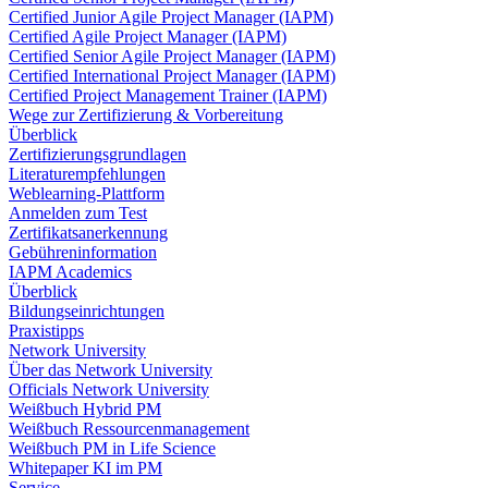
Certified Junior Agile Project Manager (IAPM)
Certified Agile Project Manager (IAPM)
Certified Senior Agile Project Manager (IAPM)
Certified International Project Manager (IAPM)
Certified Project Management Trainer (IAPM)
Wege zur Zertifizierung & Vorbereitung
Überblick
Zertifizierungsgrundlagen
Literaturempfehlungen
Weblearning-Plattform
Anmelden zum Test
Zertifikatsanerkennung
Gebühreninformation
IAPM Academics
Überblick
Bildungseinrichtungen
Praxistipps
Network University
Über das Network University
Officials Network University
Weißbuch Hybrid PM
Weißbuch Ressourcenmanagement
Weißbuch PM in Life Science
Whitepaper KI im PM
Service