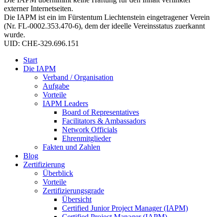
externer Internetseiten.
Die IAPM ist ein im Fürstentum Liechtenstein eingetragener Verein
(Nr. FL-0002.353.470-6), dem der ideelle Vereinsstatus zuerkannt
wurde.
UID: CHE-329.696.151
Start
Die IAPM
Verband / Organisation
Aufgabe
Vorteile
IAPM Leaders
Board of Representatives
Facilitators & Ambassadors
Network Officials
Ehrenmitglieder
Fakten und Zahlen
Blog
Zertifizierung
Überblick
Vorteile
Zertifizierungsgrade
Übersicht
Certified Junior Project Manager (IAPM)
Certified Project Manager (IAPM)