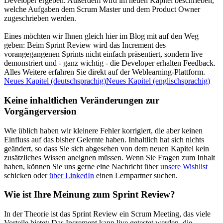
Developer ergeben. Außerdem wird im neuen Kapitel beschrieben,
welche Aufgaben dem Scrum Master und dem Product Owner
zugeschrieben werden.
Eines möchten wir Ihnen gleich hier im Blog mit auf den Weg
geben: Beim Sprint Review wird das Increment des
vorangegangenen Sprints nicht einfach präsentiert, sondern live
demonstriert und - ganz wichtig - die Developer erhalten Feedback.
Alles Weitere erfahren Sie direkt auf der Weblearning-Plattform.
Neues Kapitel
(deutschsprachig)
Neues Kapitel
(englischsprachig)
Keine inhaltlichen Veränderungen zur
Vorgängerversion
Wie üblich haben wir kleinere Fehler korrigiert, die aber keinen
Einfluss auf das bisher Gelernte haben. Inhaltlich hat sich nichts
geändert, so dass Sie sich abgesehen von dem neuen Kapitel kein
zusätzliches Wissen aneignen müssen. Wenn Sie Fragen zum Inhalt
haben, können Sie uns gerne eine Nachricht über
unsere Wishlist
schicken oder
über LinkedIn
einen Lernpartner suchen.
Wie ist Ihre Meinung zum Sprint Review?
In der Theorie ist das Sprint Review ein Scrum Meeting, das viele
Vorteile bietet: Das Increment kann live getestet werden, die