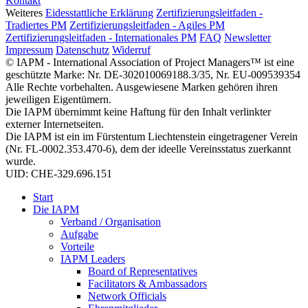
Kontakt
Weiteres
Eidesstattliche Erklärung
Zertifizierungsleitfaden -
Tradiertes PM
Zertifizierungsleitfaden - Agiles PM
Zertifizierungsleitfaden - Internationales PM
FAQ
Newsletter
Impressum
Datenschutz
Widerruf
© IAPM - International Association of Project Managers™ ist eine
geschützte Marke: Nr. DE-302010069188.3/35, Nr. EU-009539354
Alle Rechte vorbehalten. Ausgewiesene Marken gehören ihren
jeweiligen Eigentümern.
Die IAPM übernimmt keine Haftung für den Inhalt verlinkter
externer Internetseiten.
Die IAPM ist ein im Fürstentum Liechtenstein eingetragener Verein
(Nr. FL-0002.353.470-6), dem der ideelle Vereinsstatus zuerkannt
wurde.
UID: CHE-329.696.151
Start
Die IAPM
Verband / Organisation
Aufgabe
Vorteile
IAPM Leaders
Board of Representatives
Facilitators & Ambassadors
Network Officials