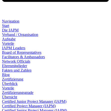
Navigation
Start
Die IAPM
Verband / Organisation
Aufgabe
Vorteile
IAPM Leaders
Board of Representatives
Facilitators & Ambassadors
Network Officials
Ehrenmitglieder
Fakten und Zahlen
Blog
Zertifizierung
Überblick
Vorteile
Zertifizierungsgrade
Übersicht
Certified Junior Project Manager (IAPM)
Certified Project Manager (IAPM)
Certified Senior Project Manager (IAPM)