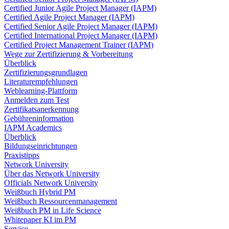
Certified Junior Agile Project Manager (IAPM)
Certified Agile Project Manager (IAPM)
Certified Senior Agile Project Manager (IAPM)
Certified International Project Manager (IAPM)
Certified Project Management Trainer (IAPM)
Wege zur Zertifizierung & Vorbereitung
Überblick
Zertifizierungsgrundlagen
Literaturempfehlungen
Weblearning-Plattform
Anmelden zum Test
Zertifikatsanerkennung
Gebühreninformation
IAPM Academics
Überblick
Bildungseinrichtungen
Praxistipps
Network University
Über das Network University
Officials Network University
Weißbuch Hybrid PM
Weißbuch Ressourcenmanagement
Weißbuch PM in Life Science
Whitepaper KI im PM
Service