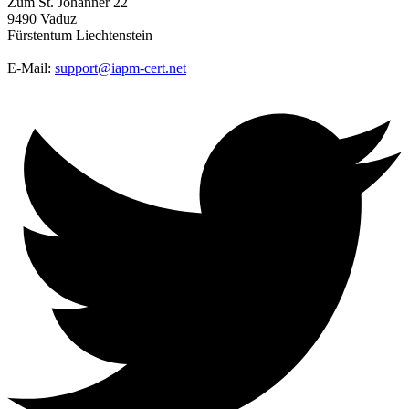
Zum St. Johanner 22
9490 Vaduz
Fürstentum Liechtenstein
E-Mail:
support@iapm-cert.net