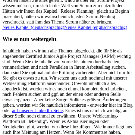
Wochen haben Sie alles gelernt, was Sie über ein Scrum-Projekt
wissen müssen, um sich in der Welt von Scrum zurechtzufinden.
Hätten wir Ihnen das Kapitel "Release Planning" gleich zu Beginn
präsentiert, hätten wir wahrscheinlich jeden Scrum-Neuling
verschreckt, statt ihm das Thema Scrum näher zu bringen.
Neues Kapitel
(deutschsprachig)
Neues Kapitel
(englischsprachig)
Wie es nun weitergeht
Inhaltlich haben wir nun alle Themen abgedeckt, die für Sie als
angehender Certified Junior Agile Project Manager (IAPM) wichtig
sind. Wenn Sie die Inhalte von vorne bis hinten durcharbeiten,
verinnerlichen und nach Parallelen in Ihrem Arbeitsalltag suchen,
dann sind Sie optimal auf die Prüfung vorbereitet. Aber nicht nur für
Sie gibt es etwas zu tun. Wir setzen uns auch nochmal mit unserer
Weblearning-Plattform auseinander: Obwohl inhaltlich alles
abgedeckt ist, werden wir es noch einmal komplett durcharbeiten,
nach Fehlern suchen und ggf. an der einen oder anderen Stelle
etwas ergänzen. Aber keine Sorge: Sollte es größere Änderungen
geben, werden wir Sie natürlich informieren - entweder hier im Blog
oder
auf unserer LinkedIn-Seite
. Eines ist uns nämlich wichtig, an
dieser Stelle noch einmal zu erwähnen: Unsere Weblearning-
Plattform ist "lebendig". Wenn es Aktualisierungen oder
Neuigkeiten gibt, werden wir diese hinzufügen. Wie immer liegt uns
auch Ihre Meinung am Herzen. Wenn Sie Kommentare haben,