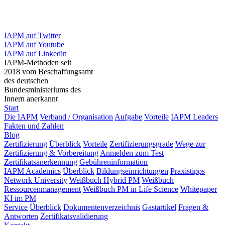
IAPM auf Twitter
IAPM auf Youtube
IAPM auf Linkedin
IAPM-Methoden seit
2018 vom Beschaffungsamt
des deutschen
Bundesministeriums des
Innern anerkannt
Start
Die IAPM
Verband / Organisation
Aufgabe
Vorteile
IAPM Leaders
Fakten und Zahlen
Blog
Zertifizierung
Überblick
Vorteile
Zertifizierungsgrade
Wege zur
Zertifizierung & Vorbereitung
Anmelden zum Test
Zertifikatsanerkennung
Gebühreninformation
IAPM Academics
Überblick
Bildungseinrichtungen
Praxistipps
Network University
Weißbuch Hybrid PM
Weißbuch
Ressourcenmanagement
Weißbuch PM in Life Science
Whitepaper
KI im PM
Service
Überblick
Dokumentenverzeichnis
Gastartikel
Fragen &
Antworten
Zertifikatsvalidierung