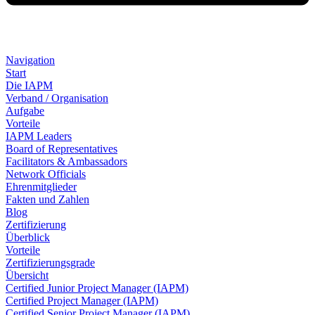
Navigation
Start
Die IAPM
Verband / Organisation
Aufgabe
Vorteile
IAPM Leaders
Board of Representatives
Facilitators & Ambassadors
Network Officials
Ehrenmitglieder
Fakten und Zahlen
Blog
Zertifizierung
Überblick
Vorteile
Zertifizierungsgrade
Übersicht
Certified Junior Project Manager (IAPM)
Certified Project Manager (IAPM)
Certified Senior Project Manager (IAPM)