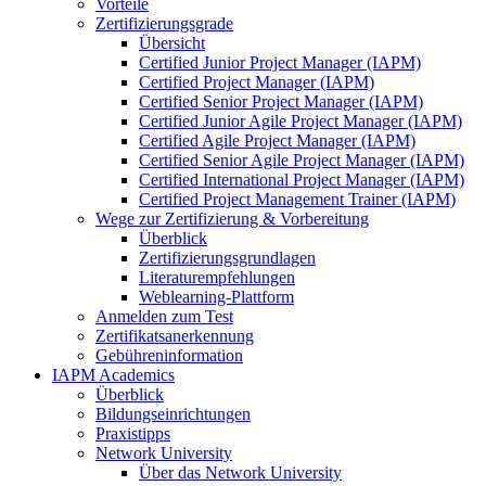
Vorteile
Zertifizierungsgrade
Übersicht
Certified Junior Project Manager (IAPM)
Certified Project Manager (IAPM)
Certified Senior Project Manager (IAPM)
Certified Junior Agile Project Manager (IAPM)
Certified Agile Project Manager (IAPM)
Certified Senior Agile Project Manager (IAPM)
Certified International Project Manager (IAPM)
Certified Project Management Trainer (IAPM)
Wege zur Zertifizierung & Vorbereitung
Überblick
Zertifizierungsgrundlagen
Literaturempfehlungen
Weblearning-Plattform
Anmelden zum Test
Zertifikatsanerkennung
Gebühreninformation
IAPM Academics
Überblick
Bildungseinrichtungen
Praxistipps
Network University
Über das Network University