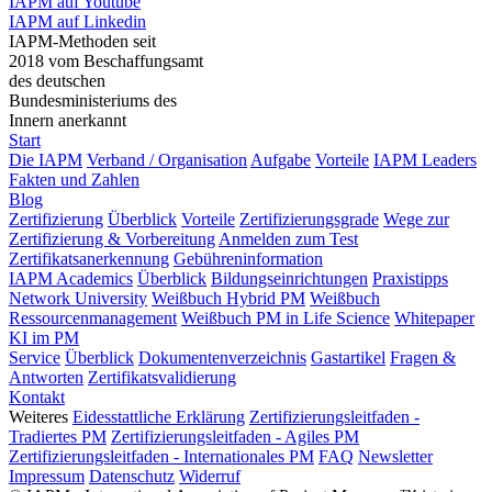
IAPM auf Youtube
IAPM auf Linkedin
IAPM-Methoden seit
2018 vom Beschaffungsamt
des deutschen
Bundesministeriums des
Innern anerkannt
Start
Die IAPM
Verband / Organisation
Aufgabe
Vorteile
IAPM Leaders
Fakten und Zahlen
Blog
Zertifizierung
Überblick
Vorteile
Zertifizierungsgrade
Wege zur
Zertifizierung & Vorbereitung
Anmelden zum Test
Zertifikatsanerkennung
Gebühreninformation
IAPM Academics
Überblick
Bildungseinrichtungen
Praxistipps
Network University
Weißbuch Hybrid PM
Weißbuch
Ressourcenmanagement
Weißbuch PM in Life Science
Whitepaper
KI im PM
Service
Überblick
Dokumentenverzeichnis
Gastartikel
Fragen &
Antworten
Zertifikatsvalidierung
Kontakt
Weiteres
Eidesstattliche Erklärung
Zertifizierungsleitfaden -
Tradiertes PM
Zertifizierungsleitfaden - Agiles PM
Zertifizierungsleitfaden - Internationales PM
FAQ
Newsletter
Impressum
Datenschutz
Widerruf