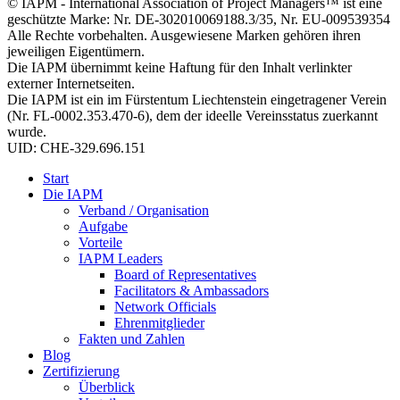
© IAPM - International Association of Project Managers™ ist eine
geschützte Marke: Nr. DE-302010069188.3/35, Nr. EU-009539354
Alle Rechte vorbehalten. Ausgewiesene Marken gehören ihren
jeweiligen Eigentümern.
Die IAPM übernimmt keine Haftung für den Inhalt verlinkter
externer Internetseiten.
Die IAPM ist ein im Fürstentum Liechtenstein eingetragener Verein
(Nr. FL-0002.353.470-6), dem der ideelle Vereinsstatus zuerkannt
wurde.
UID: CHE-329.696.151
Start
Die IAPM
Verband / Organisation
Aufgabe
Vorteile
IAPM Leaders
Board of Representatives
Facilitators & Ambassadors
Network Officials
Ehrenmitglieder
Fakten und Zahlen
Blog
Zertifizierung
Überblick