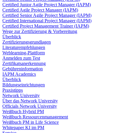
Certified Junior Agile Project Manager (IAPM)
Certified Agile Project Manager (IAPM)
Certified Senior Agile Project Manager (IAPM)
Certified International Project Manager (IAPM)
Certified Project Management Trainer (IAPM)
Wege zur Zertifizierung & Vorbereitung
Überblick
Zertifizierungsgrundlagen
Literaturempfehlungen
Weblearning-Plattform
Anmelden zum Test
Zertifikatsanerkennung
Gebühreninformation
IAPM Academics
Überblick
Bildungseinrichtungen
Praxistipps
Network University
Über das Network University
Officials Network University
Weißbuch Hybrid PM
Weißbuch Ressourcenmanagement
Weißbuch PM in Life Science
Whitepaper KI im PM
Service