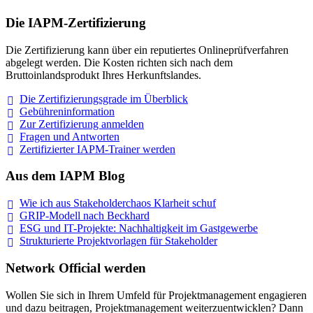
Die IAPM-Zertifizierung
Die Zertifizierung kann über ein reputiertes Onlineprüfverfahren
abgelegt werden. Die Kosten richten sich nach dem
Bruttoinlandsprodukt Ihres Herkunftslandes.
Die Zertifizierungsgrade im
Überblick
Gebühreninformation
Zur Zertifizierung
anmelden
Fragen und
Antworten
Zertifizierter IAPM-Trainer
werden
Aus dem IAPM Blog
Wie ich aus Stakeholderchaos Klarheit
schuf
GRIP-Modell nach
Beckhard
ESG und IT-Projekte: Nachhaltigkeit im
Gastgewerbe
Strukturierte Projektvorlagen für Stakeholder
Network Official werden
Wollen Sie sich in Ihrem Umfeld für Projektmanagement engagieren
und dazu beitragen, Projektmanagement weiterzuentwicklen? Dann