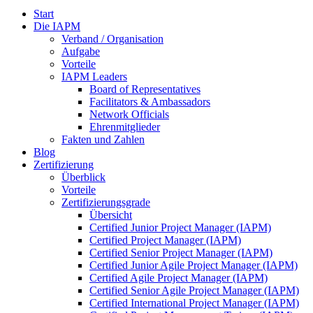
Start
Die IAPM
Verband / Organisation
Aufgabe
Vorteile
IAPM Leaders
Board of Representatives
Facilitators & Ambassadors
Network Officials
Ehrenmitglieder
Fakten und Zahlen
Blog
Zertifizierung
Überblick
Vorteile
Zertifizierungsgrade
Übersicht
Certified Junior Project Manager (IAPM)
Certified Project Manager (IAPM)
Certified Senior Project Manager (IAPM)
Certified Junior Agile Project Manager (IAPM)
Certified Agile Project Manager (IAPM)
Certified Senior Agile Project Manager (IAPM)
Certified International Project Manager (IAPM)