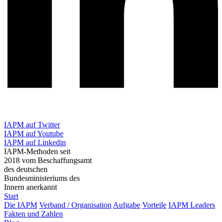
IAPM auf Twitter
IAPM auf Youtube
IAPM auf Linkedin
IAPM-Methoden seit
2018 vom Beschaffungsamt
des deutschen
Bundesministeriums des
Innern anerkannt
Start
Die IAPM
Verband / Organisation
Aufgabe
Vorteile
IAPM Leaders
Fakten und Zahlen