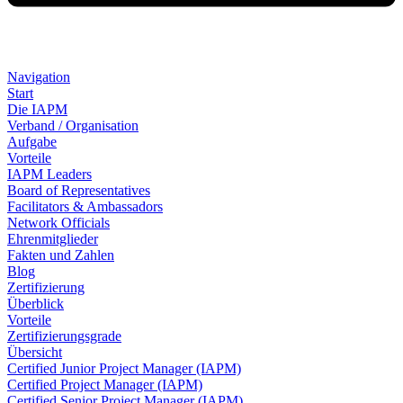
Navigation
Start
Die IAPM
Verband / Organisation
Aufgabe
Vorteile
IAPM Leaders
Board of Representatives
Facilitators & Ambassadors
Network Officials
Ehrenmitglieder
Fakten und Zahlen
Blog
Zertifizierung
Überblick
Vorteile
Zertifizierungsgrade
Übersicht
Certified Junior Project Manager (IAPM)
Certified Project Manager (IAPM)
Certified Senior Project Manager (IAPM)