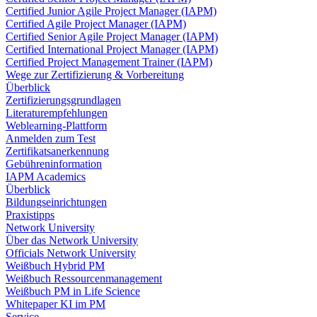
Certified Junior Agile Project Manager (IAPM)
Certified Agile Project Manager (IAPM)
Certified Senior Agile Project Manager (IAPM)
Certified International Project Manager (IAPM)
Certified Project Management Trainer (IAPM)
Wege zur Zertifizierung & Vorbereitung
Überblick
Zertifizierungsgrundlagen
Literaturempfehlungen
Weblearning-Plattform
Anmelden zum Test
Zertifikatsanerkennung
Gebühreninformation
IAPM Academics
Überblick
Bildungseinrichtungen
Praxistipps
Network University
Über das Network University
Officials Network University
Weißbuch Hybrid PM
Weißbuch Ressourcenmanagement
Weißbuch PM in Life Science
Whitepaper KI im PM
Service