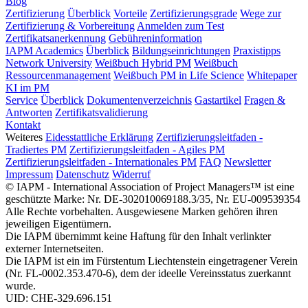
Blog
Zertifizierung
Überblick
Vorteile
Zertifizierungsgrade
Wege zur
Zertifizierung & Vorbereitung
Anmelden zum Test
Zertifikatsanerkennung
Gebühreninformation
IAPM Academics
Überblick
Bildungseinrichtungen
Praxistipps
Network University
Weißbuch Hybrid PM
Weißbuch
Ressourcenmanagement
Weißbuch PM in Life Science
Whitepaper
KI im PM
Service
Überblick
Dokumentenverzeichnis
Gastartikel
Fragen &
Antworten
Zertifikatsvalidierung
Kontakt
Weiteres
Eidesstattliche Erklärung
Zertifizierungsleitfaden -
Tradiertes PM
Zertifizierungsleitfaden - Agiles PM
Zertifizierungsleitfaden - Internationales PM
FAQ
Newsletter
Impressum
Datenschutz
Widerruf
© IAPM - International Association of Project Managers™ ist eine
geschützte Marke: Nr. DE-302010069188.3/35, Nr. EU-009539354
Alle Rechte vorbehalten. Ausgewiesene Marken gehören ihren
jeweiligen Eigentümern.
Die IAPM übernimmt keine Haftung für den Inhalt verlinkter
externer Internetseiten.
Die IAPM ist ein im Fürstentum Liechtenstein eingetragener Verein
(Nr. FL-0002.353.470-6), dem der ideelle Vereinsstatus zuerkannt
wurde.
UID: CHE-329.696.151