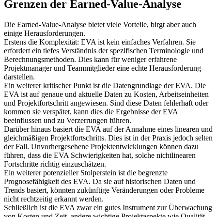
Grenzen der Earned-Value-Analyse
Die Earned-Value-Analyse bietet viele Vorteile, birgt aber auch
einige Herausforderungen.
Erstens die Komplexität: EVA ist kein einfaches Verfahren. Sie
erfordert ein tiefes Verständnis der spezifischen Terminologie und
Berechnungsmethoden. Dies kann für weniger erfahrene
Projektmanager und Teammitglieder eine echte Herausforderung
darstellen.
Ein weiterer kritischer Punkt ist die Datengrundlage der EVA. Die
EVA ist auf genaue und aktuelle Daten zu Kosten, Arbeitseinheiten
und Projektfortschritt angewiesen. Sind diese Daten fehlerhaft oder
kommen sie verspätet, kann dies die Ergebnisse der EVA
beeinflussen und zu Verzerrungen führen.
Darüber hinaus basiert die EVA auf der Annahme eines linearen und
gleichmäßigen Projektfortschritts. Dies ist in der Praxis jedoch selten
der Fall. Unvorhergesehene Projektentwicklungen können dazu
führen, dass die EVA Schwierigkeiten hat, solche nichtlinearen
Fortschritte richtig einzuschätzen.
Ein weiterer potenzieller Stolperstein ist die begrenzte
Prognosefähigkeit des EVA. Da sie auf historischen Daten und
Trends basiert, könnten zukünftige Veränderungen oder Probleme
nicht rechtzeitig erkannt werden.
Schließlich ist die EVA zwar ein gutes Instrument zur Überwachung
von Kosten und Zeit, andere wichtige Projektaspekte wie Qualität,