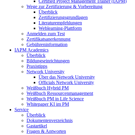
Certified Project Management Trainer (IAPM)
Wege zur Zertifizierung & Vorbereitung
Überblick
Zertifizierungsgrundlagen
Literaturempfehlungen
Weblearning-Plattform
Anmelden zum Test
Zertifikatsanerkennung
Gebühreninformation
IAPM Academics
Überblick
Bildungseinrichtungen
Praxistipps
Network University
Über das Network University
Officials Network University
Weißbuch Hybrid PM
Weißbuch Ressourcenmanagement
Weißbuch PM in Life Science
Whitepaper KI im PM
Service
Überblick
Dokumentenverzeichnis
Gastartikel
Fragen & Antworten