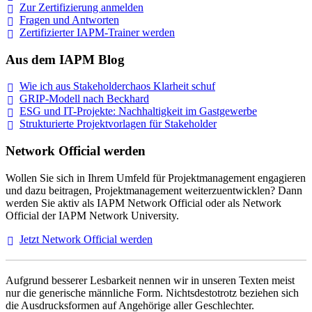
Zur Zertifizierung
anmelden
Fragen und
Antworten
Zertifizierter IAPM-Trainer
werden
Aus dem IAPM Blog
Wie ich aus Stakeholderchaos Klarheit
schuf
GRIP-Modell nach
Beckhard
ESG und IT-Projekte: Nachhaltigkeit im
Gastgewerbe
Strukturierte Projektvorlagen für Stakeholder
Network Official werden
Wollen Sie sich in Ihrem Umfeld für Projektmanagement engagieren
und dazu beitragen, Projektmanagement weiterzuentwicklen? Dann
werden Sie aktiv als IAPM Network Official oder als Network
Official der IAPM Network University.
Jetzt Network Official
werden
Aufgrund besserer Lesbarkeit nennen wir in unseren Texten meist
nur die generische männliche Form. Nichtsdestotrotz beziehen sich
die Ausdrucksformen auf Angehörige aller Geschlechter.