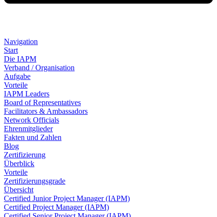
Navigation
Start
Die IAPM
Verband / Organisation
Aufgabe
Vorteile
IAPM Leaders
Board of Representatives
Facilitators & Ambassadors
Network Officials
Ehrenmitglieder
Fakten und Zahlen
Blog
Zertifizierung
Überblick
Vorteile
Zertifizierungsgrade
Übersicht
Certified Junior Project Manager (IAPM)
Certified Project Manager (IAPM)
Certified Senior Project Manager (IAPM)