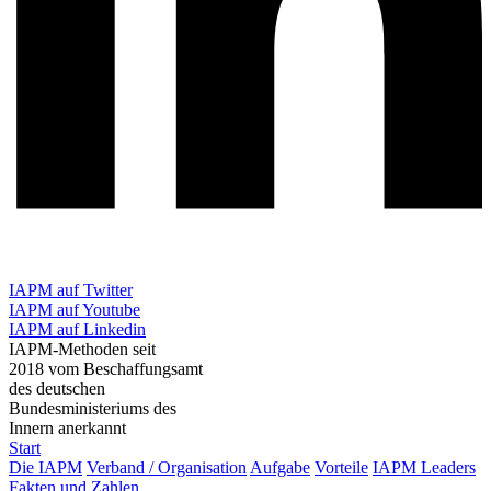
IAPM auf Twitter
IAPM auf Youtube
IAPM auf Linkedin
IAPM-Methoden seit
2018 vom Beschaffungsamt
des deutschen
Bundesministeriums des
Innern anerkannt
Start
Die IAPM
Verband / Organisation
Aufgabe
Vorteile
IAPM Leaders
Fakten und Zahlen