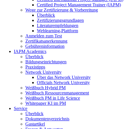
Certified Project Management Trainer (IAPM)
Wege zur Zertifizierung & Vorbereitung
Überblick
Zertifizierungsgrundlagen
Literaturempfehlungen
Weblearning-Plattform
Anmelden zum Test
Zertifikatsanerkennung
Gebühreninformation
IAPM Academics
Überblick
Bildungseinrichtungen
Praxistipps
Network University
Über das Network University
Officials Network University
Weißbuch Hybrid PM
Weißbuch Ressourcenmanagement
Weißbuch PM in Life Science
Whitepaper KI im PM
Service
Überblick
Dokumentenverzeichnis
Gastartikel