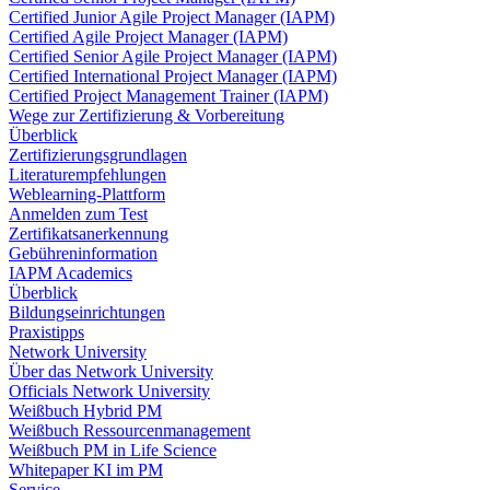
Certified Junior Agile Project Manager (IAPM)
Certified Agile Project Manager (IAPM)
Certified Senior Agile Project Manager (IAPM)
Certified International Project Manager (IAPM)
Certified Project Management Trainer (IAPM)
Wege zur Zertifizierung & Vorbereitung
Überblick
Zertifizierungsgrundlagen
Literaturempfehlungen
Weblearning-Plattform
Anmelden zum Test
Zertifikatsanerkennung
Gebühreninformation
IAPM Academics
Überblick
Bildungseinrichtungen
Praxistipps
Network University
Über das Network University
Officials Network University
Weißbuch Hybrid PM
Weißbuch Ressourcenmanagement
Weißbuch PM in Life Science
Whitepaper KI im PM
Service