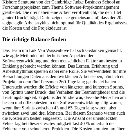
Kishore Sengupta von der Cambridge Judge Business School an
Forschungsprojekten zum Thema Software-Projektmanagement
gearbeitet. Die drei haben eine Arbeit veröffentlicht, die den Titel
„unter Druck“ trägt. Darin zeigen sie gemeinsam auf, dass der 20-
tägige agile Arbeitszyklus nicht optimal für Qualität des Ergebnisses,
die Kosten und die Projektdauer ist.
Die richtige Balance finden
Das Team um Luk Van Wassenhove hat sich Gedanken gemacht,
wie agile Methoden mit technischen Aspekten der
Softwareentwicklung und dem menschlichen Faktor am besten in
Einklang gebracht werden können. Das Lernen, Erfahrung und
Arbeitsrhythmus spielten dabei eine Rolle. Sie verwendeten für ihre
Betrachtungen Daten aus dem wirklichen Arbeitsleben, nämlich ein
Projekt, an dem fünf Personen 260 Tage lang gearbeitet hatten.
Untersucht wurden die Effekte von längeren und kürzeren Sprints,
von Sprints unter Druck, das Verhalten der Teammitglieder und die
Leistungsfähigkeit. Ergebnis der Studie war, dass die Menschen am
besten und effizientesten in der Softwareentwicklung tätig waren,
wenn ihre Sprints zwischen 43 und 65 Tagen lang waren, also
zwischen zwei und drei Monaten. Bei diesem Szenario waren auch
die Kosten am besten eingesetzt. Die Anzahl der unentdeckten
Fehler lag bei dieser Geschwindigkeit fast 40 % unterhalb der
Fehlerrate von schnelleren Projekten. Die Kosten konnten um über