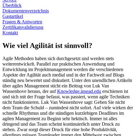
Überblick
Dokumentenverzeichnis
Gastartikel
Fragen & Antworten
Zertifikatsvalidierung
Kontakt
Wie viel Agilität ist sinnvoll?
Agile Methoden haben sich durchgesetzt und werden stets
weiterentwickelt. Parallel zur praktischen Anwendung und
Entwicklung im Projektmanagement werden die verschiedenen
Aspekte der Agilität auch medial und in der Fachwelt auf Blogs
ständig neu bewertet und diskutiert. Unter den unendlichen Artikeln
über agiles Management sticht ein Beitrag von Luk Van
Wassenhove heraus, der auf
Knowledge.insead.edu
erschienen ist
und sich mit der Frage befasst, was passiert, wenn agile Techniken
nicht funktionieren. Luk Van Wassenhove sagt: Geben Sie nicht
dem Team die Schuld – zumindest nicht sofort. Auf viele wirken der
schnelle Rhythmus und die ständigen kurzlebigen Deadlines im
agilen Management zu Beginn sehr hektisch. Immer ist alles
dringend und das Team scheint kontinuierlich unter Druck zu
stehen. Zwar sorgt dieser Druck für eine hohe Produktivität,
allerdings müssen Teamleader immer den Mittelweg zwischen