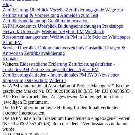
Blog
Zertifizierung
Überblick
Vorteile
Zertifizierungsgrade
Wege zur
Zertifizierung & Vorbereitung
Anmelden zum Test
Zertifikatsanerkennung
Gebühreninformation
IAPM Academics
Überblick
Bildungseinrichtungen
Praxistipps
Network University
Weißbuch Hybrid PM
Weißbuch
Ressourcenmanagement
Weißbuch PM in Life Science
Whitepaper
KI im PM
Service
Überblick
Dokumentenverzeichnis
Gastartikel
Fragen &
Antworten
Zertifikatsvalidierung
Kontakt
Weiteres
Eidesstattliche Erklärung
Zertifizierungsleitfaden -
Tradiertes PM
Zertifizierungsleitfaden - Agiles PM
Zertifizierungsleitfaden - Internationales PM
FAQ
Newsletter
Impressum
Datenschutz
Widerruf
© IAPM - International Association of Project Managers™ ist eine
geschützte Marke: Nr. DE-302010069188.3/35, Nr. EU-009539354
Alle Rechte vorbehalten. Ausgewiesene Marken gehören ihren
jeweiligen Eigentümern.
Die IAPM übernimmt keine Haftung für den Inhalt verlinkter
externer Internetseiten.
Die IAPM ist ein im Fürstentum Liechtenstein eingetragener Verein
(Nr. FL-0002.353.470-6), dem der ideelle Vereinsstatus zuerkannt
wurde.
UID: CHE-329.696.151