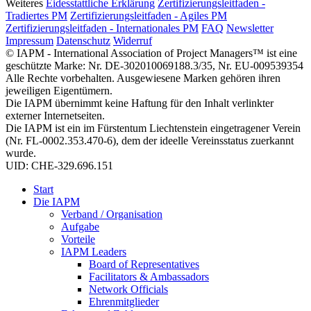
Weiteres
Eidesstattliche Erklärung
Zertifizierungsleitfaden -
Tradiertes PM
Zertifizierungsleitfaden - Agiles PM
Zertifizierungsleitfaden - Internationales PM
FAQ
Newsletter
Impressum
Datenschutz
Widerruf
© IAPM - International Association of Project Managers™ ist eine
geschützte Marke: Nr. DE-302010069188.3/35, Nr. EU-009539354
Alle Rechte vorbehalten. Ausgewiesene Marken gehören ihren
jeweiligen Eigentümern.
Die IAPM übernimmt keine Haftung für den Inhalt verlinkter
externer Internetseiten.
Die IAPM ist ein im Fürstentum Liechtenstein eingetragener Verein
(Nr. FL-0002.353.470-6), dem der ideelle Vereinsstatus zuerkannt
wurde.
UID: CHE-329.696.151
Start
Die IAPM
Verband / Organisation
Aufgabe
Vorteile
IAPM Leaders
Board of Representatives
Facilitators & Ambassadors
Network Officials
Ehrenmitglieder