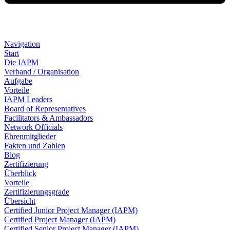
Navigation
Start
Die IAPM
Verband / Organisation
Aufgabe
Vorteile
IAPM Leaders
Board of Representatives
Facilitators & Ambassadors
Network Officials
Ehrenmitglieder
Fakten und Zahlen
Blog
Zertifizierung
Überblick
Vorteile
Zertifizierungsgrade
Übersicht
Certified Junior Project Manager (IAPM)
Certified Project Manager (IAPM)
Certified Senior Project Manager (IAPM)