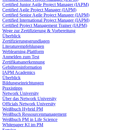
Certified Junior Agile Project Manager (IAPM)
Certified Agile Project Manager (IAPM)
Certified Senior Agile Project Manager (IAPM)
Certified International Project Manager (IAPM)
Certified Project Management Trainer (IAPM)
Wege zur Zertifizierung & Vorbereitung
Überblick
Zertifizierungsgrundlagen
Literaturempfehlungen
Weblearning-Plattform
Anmelden zum Test
Zertifikatsanerkennung
Gebühreninformation
IAPM Academics
Überblick
Bildungseinrichtungen
Praxistipps
Network University
Über das Network University
Officials Network University
Weißbuch Hybrid PM
Weißbuch Ressourcenmanagement
Weißbuch PM in Life Science
Whitepaper KI im PM
Service