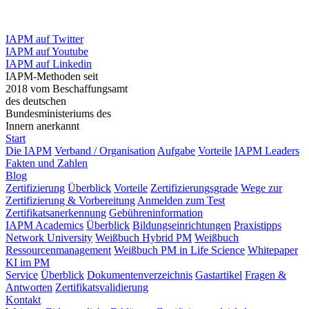
IAPM auf Twitter
IAPM auf Youtube
IAPM auf Linkedin
IAPM-Methoden seit
2018 vom Beschaffungsamt
des deutschen
Bundesministeriums des
Innern anerkannt
Start
Die IAPM
Verband / Organisation
Aufgabe
Vorteile
IAPM Leaders
Fakten und Zahlen
Blog
Zertifizierung
Überblick
Vorteile
Zertifizierungsgrade
Wege zur
Zertifizierung & Vorbereitung
Anmelden zum Test
Zertifikatsanerkennung
Gebühreninformation
IAPM Academics
Überblick
Bildungseinrichtungen
Praxistipps
Network University
Weißbuch Hybrid PM
Weißbuch
Ressourcenmanagement
Weißbuch PM in Life Science
Whitepaper
KI im PM
Service
Überblick
Dokumentenverzeichnis
Gastartikel
Fragen &
Antworten
Zertifikatsvalidierung
Kontakt