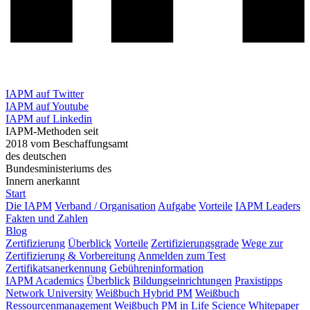
IAPM auf Twitter
IAPM auf Youtube
IAPM auf Linkedin
IAPM-Methoden seit
2018 vom Beschaffungsamt
des deutschen
Bundesministeriums des
Innern anerkannt
Start
Die IAPM
Verband / Organisation
Aufgabe
Vorteile
IAPM Leaders
Fakten und Zahlen
Blog
Zertifizierung
Überblick
Vorteile
Zertifizierungsgrade
Wege zur
Zertifizierung & Vorbereitung
Anmelden zum Test
Zertifikatsanerkennung
Gebühreninformation
IAPM Academics
Überblick
Bildungseinrichtungen
Praxistipps
Network University
Weißbuch Hybrid PM
Weißbuch
Ressourcenmanagement
Weißbuch PM in Life Science
Whitepaper