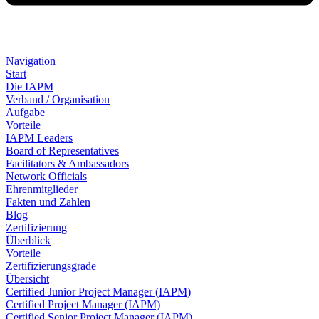
Navigation
Start
Die IAPM
Verband / Organisation
Aufgabe
Vorteile
IAPM Leaders
Board of Representatives
Facilitators & Ambassadors
Network Officials
Ehrenmitglieder
Fakten und Zahlen
Blog
Zertifizierung
Überblick
Vorteile
Zertifizierungsgrade
Übersicht
Certified Junior Project Manager (IAPM)
Certified Project Manager (IAPM)
Certified Senior Project Manager (IAPM)