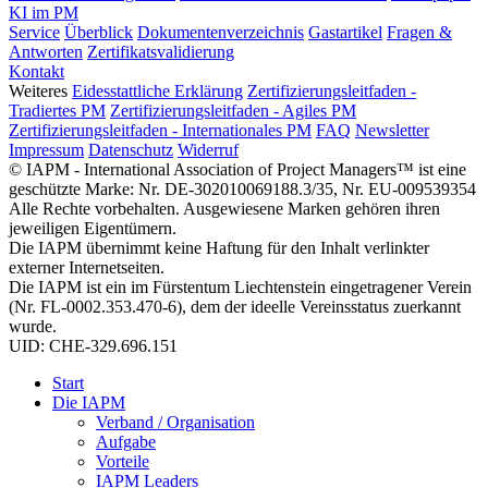
KI im PM
Service
Überblick
Dokumentenverzeichnis
Gastartikel
Fragen &
Antworten
Zertifikatsvalidierung
Kontakt
Weiteres
Eidesstattliche Erklärung
Zertifizierungsleitfaden -
Tradiertes PM
Zertifizierungsleitfaden - Agiles PM
Zertifizierungsleitfaden - Internationales PM
FAQ
Newsletter
Impressum
Datenschutz
Widerruf
© IAPM - International Association of Project Managers™ ist eine
geschützte Marke: Nr. DE-302010069188.3/35, Nr. EU-009539354
Alle Rechte vorbehalten. Ausgewiesene Marken gehören ihren
jeweiligen Eigentümern.
Die IAPM übernimmt keine Haftung für den Inhalt verlinkter
externer Internetseiten.
Die IAPM ist ein im Fürstentum Liechtenstein eingetragener Verein
(Nr. FL-0002.353.470-6), dem der ideelle Vereinsstatus zuerkannt
wurde.
UID: CHE-329.696.151
Start
Die IAPM
Verband / Organisation
Aufgabe
Vorteile
IAPM Leaders