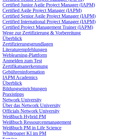
Certified Junior Agile Project Manager (IAPM)
Certified Agile Project Manager (IAPM)
Certified Senior Agile Project Manager (IAPM)
Certified International Project Manager (IAPM)
Certified Project Management Trainer (IAPM)
Wege zur Zertifizierung & Vorbereitung
Überblick
Zertifizierungsgrundlagen
Literaturempfehlungen
Weblearning-Plattform
Anmelden zum Test
Zertifikatsanerkennung
Gebühreninformation
IAPM Academics
Überblick
Bildungseinrichtungen
Praxistipps
Network University
Über das Network University
Officials Network University
Weißbuch Hybrid PM
Weißbuch Ressourcenmanagement
Weißbuch PM in Life Science
Whitepaper KI im PM
Service