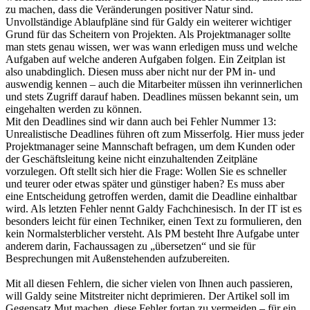
zu machen, dass die Veränderungen positiver Natur sind.
Unvollständige Ablaufpläne sind für Galdy ein weiterer wichtiger
Grund für das Scheitern von Projekten. Als Projektmanager sollte
man stets genau wissen, wer was wann erledigen muss und welche
Aufgaben auf welche anderen Aufgaben folgen. Ein Zeitplan ist
also unabdinglich. Diesen muss aber nicht nur der PM in- und
auswendig kennen – auch die Mitarbeiter müssen ihn verinnerlichen
und stets Zugriff darauf haben. Deadlines müssen bekannt sein, um
eingehalten werden zu können.
Mit den Deadlines sind wir dann auch bei Fehler Nummer 13:
Unrealistische Deadlines führen oft zum Misserfolg. Hier muss jeder
Projektmanager seine Mannschaft befragen, um dem Kunden oder
der Geschäftsleitung keine nicht einzuhaltenden Zeitpläne
vorzulegen. Oft stellt sich hier die Frage: Wollen Sie es schneller
und teurer oder etwas später und günstiger haben? Es muss aber
eine Entscheidung getroffen werden, damit die Deadline einhaltbar
wird. Als letzten Fehler nennt Galdy Fachchinesisch. In der IT ist es
besonders leicht für einen Techniker, einen Text zu formulieren, den
kein Normalsterblicher versteht. Als PM besteht Ihre Aufgabe unter
anderem darin, Fachaussagen zu „übersetzen“ und sie für
Besprechungen mit Außenstehenden aufzubereiten.
Mit all diesen Fehlern, die sicher vielen von Ihnen auch passieren,
will Galdy seine Mitstreiter nicht deprimieren. Der Artikel soll im
Gegensatz Mut machen, diese Fehler fortan zu vermeiden – für ein