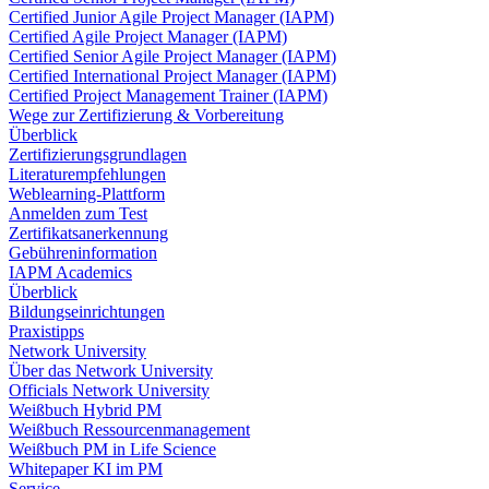
Certified Junior Agile Project Manager (IAPM)
Certified Agile Project Manager (IAPM)
Certified Senior Agile Project Manager (IAPM)
Certified International Project Manager (IAPM)
Certified Project Management Trainer (IAPM)
Wege zur Zertifizierung & Vorbereitung
Überblick
Zertifizierungsgrundlagen
Literaturempfehlungen
Weblearning-Plattform
Anmelden zum Test
Zertifikatsanerkennung
Gebühreninformation
IAPM Academics
Überblick
Bildungseinrichtungen
Praxistipps
Network University
Über das Network University
Officials Network University
Weißbuch Hybrid PM
Weißbuch Ressourcenmanagement
Weißbuch PM in Life Science
Whitepaper KI im PM
Service