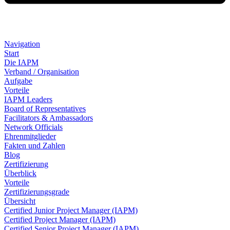
Navigation
Start
Die IAPM
Verband / Organisation
Aufgabe
Vorteile
IAPM Leaders
Board of Representatives
Facilitators & Ambassadors
Network Officials
Ehrenmitglieder
Fakten und Zahlen
Blog
Zertifizierung
Überblick
Vorteile
Zertifizierungsgrade
Übersicht
Certified Junior Project Manager (IAPM)
Certified Project Manager (IAPM)
Certified Senior Project Manager (IAPM)