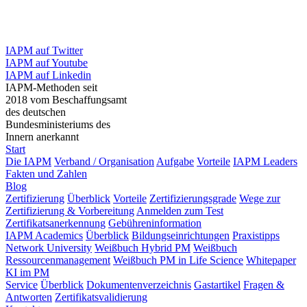
IAPM auf Twitter
IAPM auf Youtube
IAPM auf Linkedin
IAPM-Methoden seit
2018 vom Beschaffungsamt
des deutschen
Bundesministeriums des
Innern anerkannt
Start
Die IAPM
Verband / Organisation
Aufgabe
Vorteile
IAPM Leaders
Fakten und Zahlen
Blog
Zertifizierung
Überblick
Vorteile
Zertifizierungsgrade
Wege zur
Zertifizierung & Vorbereitung
Anmelden zum Test
Zertifikatsanerkennung
Gebühreninformation
IAPM Academics
Überblick
Bildungseinrichtungen
Praxistipps
Network University
Weißbuch Hybrid PM
Weißbuch
Ressourcenmanagement
Weißbuch PM in Life Science
Whitepaper
KI im PM
Service
Überblick
Dokumentenverzeichnis
Gastartikel
Fragen &
Antworten
Zertifikatsvalidierung