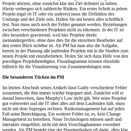
Projekt stürzen, ohne zunächst klar das Ziel definiert zu haben.
Hierin verbergen sich zahlreiche Risiken. Ein erster Schritt in jedem
Projekt (egal ob IT oder ein anderes) muss die Definition des
Umfangs und der Ziele sein. Halten Sie am besten alles schriftlich
fest. Nun muss auch noch der Fehler genannt werden, Beziehungen
zwischen verschiedenen Projekten nicht zu erkennen. In der IT ist
dies besonders gravierend, weil hier Projekte direkt
ineinandergreifen, ohne dass dies für die einzelnen Bearbeiter auf
den ersten Blick sichtbar ist. Als PM hat man also die Aufgabe,
bereits in der Planung alle laufenden Projekte mit in die Studien zum
neuen Projekt mit einzubeziehen. Holen Sie sich dazu Hilfe von den
jeweiligen Projektbeteiligten. Flussdiagramme können ebenfalls
hilfreich für die Visualisierung von Zusammenhängen sein.
Die besonderen Tücken im PM
Im letzten Abschnitt seines Artikels fasst Galdy verschiedene Fehler
zusammen, die ihm immer wieder begegnet sind. Zunächst will er
darauf hinweisen, dass Murphy's Law nicht gilt. Wer seine Projekte
gut vorbereitet und die IT über alles auf dem Laufenden hält, muss
nicht mit dem Supergau rechnen. Risikomanagement hat auf jeden
Fall seine Berechtigung. Ein weiterer Fehler ist, es, kein Change
Management zu betreiben. Neue Technologien müssen sanft und
interaktiv eingeführt, nicht mit dem Vorschlaghammer verordnet
werden. Als PM besteht eine der Hauptaufgaben oft darin, allen klar