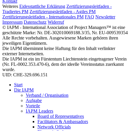
Kontakt
Weiteres
Eidesstattliche Erklärung
Zertifizierungsleitfaden -
Tradiertes PM
Zertifizierungsleitfaden - Agiles PM
Zertifizierungsleitfaden - Internationales PM
FAQ
Newsletter
Impressum
Datenschutz
Widerruf
© IAPM - International Association of Project Managers™ ist eine
geschützte Marke: Nr. DE-302010069188.3/35, Nr. EU-009539354
Alle Rechte vorbehalten. Ausgewiesene Marken gehören ihren
jeweiligen Eigentümern.
Die IAPM übernimmt keine Haftung für den Inhalt verlinkter
externer Internetseiten.
Die IAPM ist ein im Fürstentum Liechtenstein eingetragener Verein
(Nr. FL-0002.353.470-6), dem der ideelle Vereinsstatus zuerkannt
wurde.
UID: CHE-329.696.151
Start
Die IAPM
Verband / Organisation
Aufgabe
Vorteile
IAPM Leaders
Board of Representatives
Facilitators & Ambassadors
Network Officials