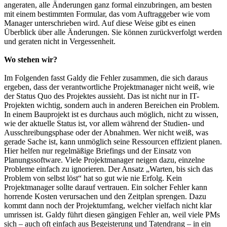
angeraten, alle Änderungen ganz formal einzubringen, am besten
mit einem bestimmten Formular, das vom Auftraggeber wie vom
Manager unterschrieben wird. Auf diese Weise gibt es einen
Überblick über alle Änderungen. Sie können zurückverfolgt werden
und geraten nicht in Vergessenheit.
Wo stehen wir?
Im Folgenden fasst Galdy die Fehler zusammen, die sich daraus
ergeben, dass der verantwortliche Projektmanager nicht weiß, wie
der Status Quo des Projektes aussieht. Das ist nicht nur in IT-
Projekten wichtig, sondern auch in anderen Bereichen ein Problem.
In einem Bauprojekt ist es durchaus auch möglich, nicht zu wissen,
wie der aktuelle Status ist, vor allem während der Studien- und
Ausschreibungsphase oder der Abnahmen. Wer nicht weiß, was
gerade Sache ist, kann unmöglich seine Ressourcen effizient planen.
Hier helfen nur regelmäßige Briefings und der Einsatz von
Planungssoftware. Viele Projektmanager neigen dazu, einzelne
Probleme einfach zu ignorieren. Der Ansatz „Warten, bis sich das
Problem von selbst löst“ hat so gut wie nie Erfolg. Kein
Projektmanager sollte darauf vertrauen. Ein solcher Fehler kann
horrende Kosten verursachen und den Zeitplan sprengen. Dazu
kommt dann noch der Projektumfang, welcher vielfach nicht klar
umrissen ist. Galdy führt diesen gängigen Fehler an, weil viele PMs
sich – auch oft einfach aus Begeisterung und Tatendrang – in ein