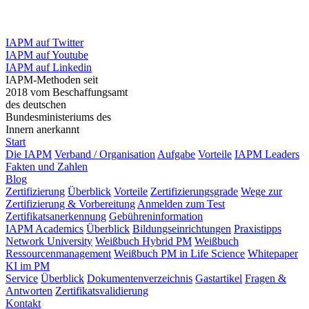
IAPM auf Twitter
IAPM auf Youtube
IAPM auf Linkedin
IAPM-Methoden seit
2018 vom Beschaffungsamt
des deutschen
Bundesministeriums des
Innern anerkannt
Start
Die IAPM
Verband / Organisation
Aufgabe
Vorteile
IAPM Leaders
Fakten und Zahlen
Blog
Zertifizierung
Überblick
Vorteile
Zertifizierungsgrade
Wege zur
Zertifizierung & Vorbereitung
Anmelden zum Test
Zertifikatsanerkennung
Gebühreninformation
IAPM Academics
Überblick
Bildungseinrichtungen
Praxistipps
Network University
Weißbuch Hybrid PM
Weißbuch
Ressourcenmanagement
Weißbuch PM in Life Science
Whitepaper
KI im PM
Service
Überblick
Dokumentenverzeichnis
Gastartikel
Fragen &
Antworten
Zertifikatsvalidierung
Kontakt