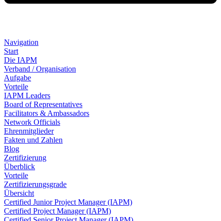
Navigation
Start
Die IAPM
Verband / Organisation
Aufgabe
Vorteile
IAPM Leaders
Board of Representatives
Facilitators & Ambassadors
Network Officials
Ehrenmitglieder
Fakten und Zahlen
Blog
Zertifizierung
Überblick
Vorteile
Zertifizierungsgrade
Übersicht
Certified Junior Project Manager (IAPM)
Certified Project Manager (IAPM)
Certified Senior Project Manager (IAPM)