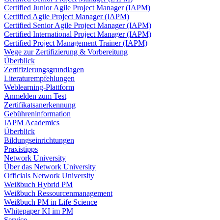
Certified Junior Agile Project Manager (IAPM)
Certified Agile Project Manager (IAPM)
Certified Senior Agile Project Manager (IAPM)
Certified International Project Manager (IAPM)
Certified Project Management Trainer (IAPM)
Wege zur Zertifizierung & Vorbereitung
Überblick
Zertifizierungsgrundlagen
Literaturempfehlungen
Weblearning-Plattform
Anmelden zum Test
Zertifikatsanerkennung
Gebühreninformation
IAPM Academics
Überblick
Bildungseinrichtungen
Praxistipps
Network University
Über das Network University
Officials Network University
Weißbuch Hybrid PM
Weißbuch Ressourcenmanagement
Weißbuch PM in Life Science
Whitepaper KI im PM
Service