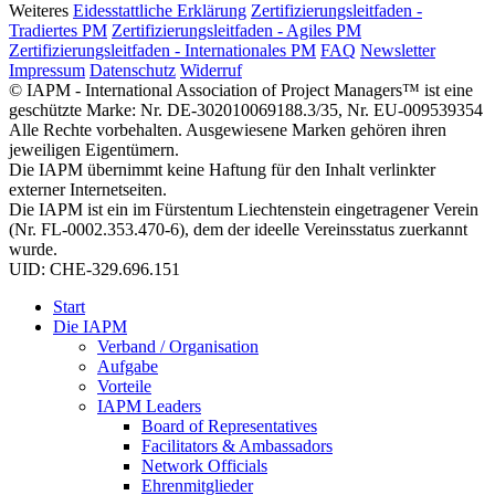
Weiteres
Eidesstattliche Erklärung
Zertifizierungsleitfaden -
Tradiertes PM
Zertifizierungsleitfaden - Agiles PM
Zertifizierungsleitfaden - Internationales PM
FAQ
Newsletter
Impressum
Datenschutz
Widerruf
© IAPM - International Association of Project Managers™ ist eine
geschützte Marke: Nr. DE-302010069188.3/35, Nr. EU-009539354
Alle Rechte vorbehalten. Ausgewiesene Marken gehören ihren
jeweiligen Eigentümern.
Die IAPM übernimmt keine Haftung für den Inhalt verlinkter
externer Internetseiten.
Die IAPM ist ein im Fürstentum Liechtenstein eingetragener Verein
(Nr. FL-0002.353.470-6), dem der ideelle Vereinsstatus zuerkannt
wurde.
UID: CHE-329.696.151
Start
Die IAPM
Verband / Organisation
Aufgabe
Vorteile
IAPM Leaders
Board of Representatives
Facilitators & Ambassadors
Network Officials
Ehrenmitglieder