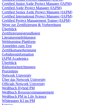
Certified Junior Agile Project Manager (IAPM)
Certified Agile Project Manager (IAPM)
Certified Senior Agile Project Manager (IAPM)
Certified International Project Manager (IAPM)
Certified Project Management Trainer (IAPM)
Wege zur Zertifizierung & Vorbereitung
Überblick
Zertifizierungsgrundlagen
Literaturempfehlungen
Weblearning-Plattform
Anmelden zum Test
Zertifikatsanerkennung
Gebühreninformation
IAPM Academics
Überblick
Bildungseinrichtungen
Praxistipps
Network University
Über das Network University
Officials Network University
Weißbuch Hybrid PM
Weißbuch Ressourcenmanagement
Weißbuch PM in Life Science
Whitepaper KI im PM
Service