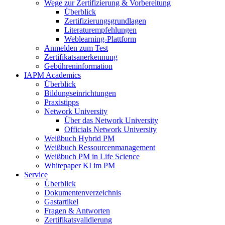
Wege zur Zertifizierung & Vorbereitung
Überblick
Zertifizierungsgrundlagen
Literaturempfehlungen
Weblearning-Plattform
Anmelden zum Test
Zertifikatsanerkennung
Gebühreninformation
IAPM Academics
Überblick
Bildungseinrichtungen
Praxistipps
Network University
Über das Network University
Officials Network University
Weißbuch Hybrid PM
Weißbuch Ressourcenmanagement
Weißbuch PM in Life Science
Whitepaper KI im PM
Service
Überblick
Dokumentenverzeichnis
Gastartikel
Fragen & Antworten
Zertifikatsvalidierung