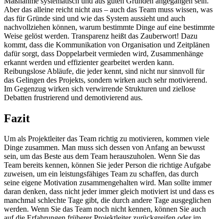
Maßnahme systematisch und aus guten Gründen angegangen sein.
Aber das alleine reicht nicht aus – auch das Team muss wissen, was
das für Gründe sind und wie das System aussieht und auch
nachvollziehen können, warum bestimmte Dinge auf eine bestimmte
Weise gelöst werden. Transparenz heißt das Zauberwort! Dazu
kommt, dass die Kommunikation von Organisation und Zeitplänen
dafür sorgt, dass Doppelarbeit vermieden wird, Zusammenhänge
erkannt werden und effizienter gearbeitet werden kann.
Reibungslose Abläufe, die jeder kennt, sind nicht nur sinnvoll für
das Gelingen des Projekts, sondern wirken auch sehr motivierend.
Im Gegenzug wirken sich verwirrende Strukturen und ziellose
Debatten frustrierend und demotivierend aus.
Fazit
Um als Projektleiter das Team richtig zu motivieren, kommen viele
Dinge zusammen. Man muss sich dessen von Anfang an bewusst
sein, um das Beste aus dem Team herauszuholen. Wenn Sie das
Team bereits kennen, können Sie jeder Person die richtige Aufgabe
zuweisen, um ein leistungsfähiges Team zu schaffen, das durch
seine eigene Motivation zusammengehalten wird. Man sollte immer
daran denken, dass nicht jeder immer gleich motiviert ist und dass es
manchmal schlechte Tage gibt, die durch andere Tage ausgeglichen
werden. Wenn Sie das Team noch nicht kennen, können Sie auch
auf die Erfahrungen früherer Projektleiter zurückgreifen oder im