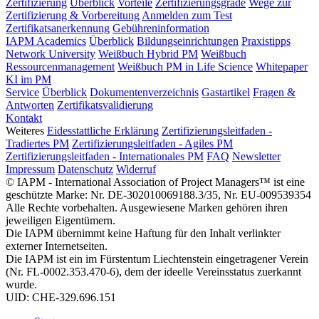
Zertifizierung
Überblick
Vorteile
Zertifizierungsgrade
Wege zur
Zertifizierung & Vorbereitung
Anmelden zum Test
Zertifikatsanerkennung
Gebühreninformation
IAPM Academics
Überblick
Bildungseinrichtungen
Praxistipps
Network University
Weißbuch Hybrid PM
Weißbuch
Ressourcenmanagement
Weißbuch PM in Life Science
Whitepaper
KI im PM
Service
Überblick
Dokumentenverzeichnis
Gastartikel
Fragen &
Antworten
Zertifikatsvalidierung
Kontakt
Weiteres
Eidesstattliche Erklärung
Zertifizierungsleitfaden -
Tradiertes PM
Zertifizierungsleitfaden - Agiles PM
Zertifizierungsleitfaden - Internationales PM
FAQ
Newsletter
Impressum
Datenschutz
Widerruf
© IAPM - International Association of Project Managers™ ist eine
geschützte Marke: Nr. DE-302010069188.3/35, Nr. EU-009539354
Alle Rechte vorbehalten. Ausgewiesene Marken gehören ihren
jeweiligen Eigentümern.
Die IAPM übernimmt keine Haftung für den Inhalt verlinkter
externer Internetseiten.
Die IAPM ist ein im Fürstentum Liechtenstein eingetragener Verein
(Nr. FL-0002.353.470-6), dem der ideelle Vereinsstatus zuerkannt
wurde.
UID: CHE-329.696.151