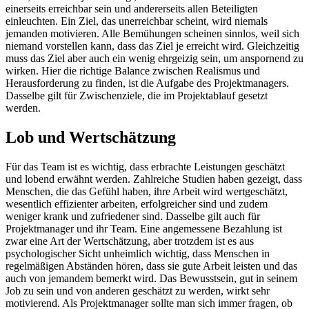
einerseits erreichbar sein und andererseits allen Beteiligten
einleuchten. Ein Ziel, das unerreichbar scheint, wird niemals
jemanden motivieren. Alle Bemühungen scheinen sinnlos, weil sich
niemand vorstellen kann, dass das Ziel je erreicht wird. Gleichzeitig
muss das Ziel aber auch ein wenig ehrgeizig sein, um anspornend zu
wirken. Hier die richtige Balance zwischen Realismus und
Herausforderung zu finden, ist die Aufgabe des Projektmanagers.
Dasselbe gilt für Zwischenziele, die im Projektablauf gesetzt
werden.
Lob und Wertschätzung
Für das Team ist es wichtig, dass erbrachte Leistungen geschätzt
und lobend erwähnt werden. Zahlreiche Studien haben gezeigt, dass
Menschen, die das Gefühl haben, ihre Arbeit wird wertgeschätzt,
wesentlich effizienter arbeiten, erfolgreicher sind und zudem
weniger krank und zufriedener sind. Dasselbe gilt auch für
Projektmanager und ihr Team. Eine angemessene Bezahlung ist
zwar eine Art der Wertschätzung, aber trotzdem ist es aus
psychologischer Sicht unheimlich wichtig, dass Menschen in
regelmäßigen Abständen hören, dass sie gute Arbeit leisten und das
auch von jemandem bemerkt wird. Das Bewusstsein, gut in seinem
Job zu sein und von anderen geschätzt zu werden, wirkt sehr
motivierend. Als Projektmanager sollte man sich immer fragen, ob