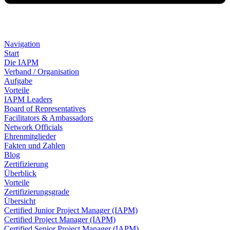
Navigation
Start
Die IAPM
Verband / Organisation
Aufgabe
Vorteile
IAPM Leaders
Board of Representatives
Facilitators & Ambassadors
Network Officials
Ehrenmitglieder
Fakten und Zahlen
Blog
Zertifizierung
Überblick
Vorteile
Zertifizierungsgrade
Übersicht
Certified Junior Project Manager (IAPM)
Certified Project Manager (IAPM)
Certified Senior Project Manager (IAPM)